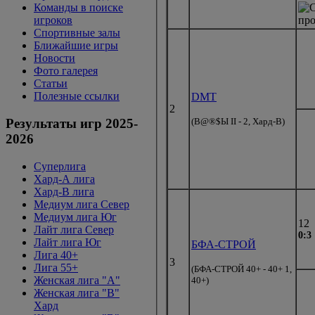
Команды в поиске
игроков
Спортивные залы
Ближайшие игры
Новости
Фото галерея
Статьи
Полезные ссылки
DMT
2
(B@®$Ы II - 2, Хард-В)
Результаты игр 2025-
2026
Суперлига
Хард-А лига
Хард-В лига
Медиум лига Север
Медиум лига Юг
12
Лайт лига Север
0:3
Лайт лига Юг
БФА-СТРОЙ
Лига 40+
3
Лига 55+
(БФА-СТРОЙ 40+ - 40+ 1,
Женская лига "A"
40+)
Женская лига "B"
Хард