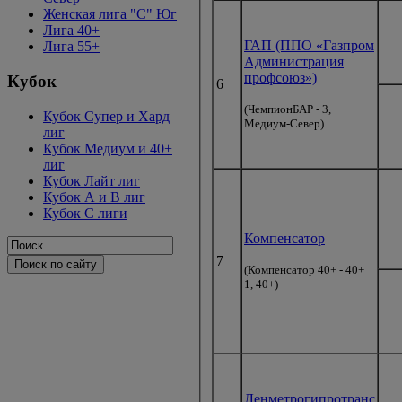
Женская лига "C" Юг
Лига 40+
ГАП (ППО «Газпром
Лига 55+
Администрация
профсоюз»)
Кубок
6
(ЧемпионБАР - 3,
Кубок Супер и Хард
Медиум-Север)
лиг
Кубок Медиум и 40+
лиг
Кубок Лайт лиг
Кубок А и В лиг
Кубок С лиги
Компенсатор
7
(Компенсатор 40+ - 40+
1, 40+)
Ленметрогипротранс