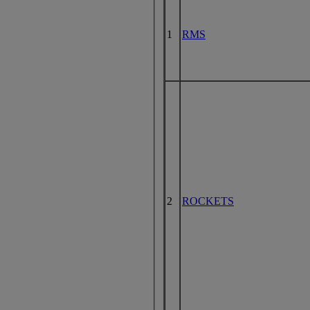
1
RMS
2
ROCKETS