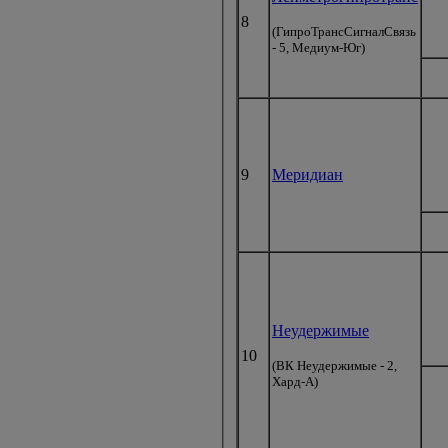
8
(ГипроТрансСигналСвязь
- 5, Медиум-Юг)
9
Меридиан
Неудержимые
10
(ВК Неудержимые - 2,
Хард-А)