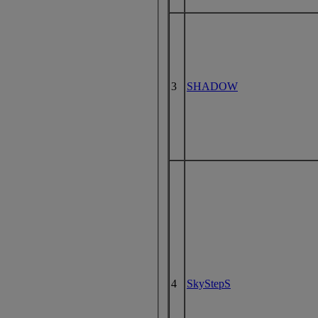
3
SHADOW
4
SkyStepS