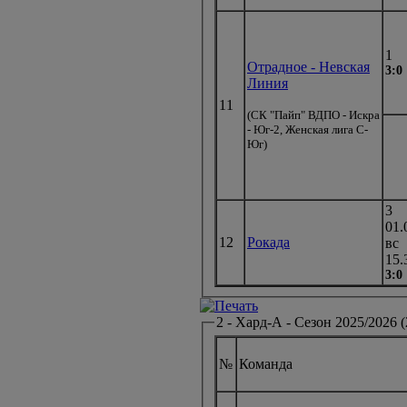
1
Отрадное - Невская
3:0
Линия
11
(СК "Пайп" ВДПО - Искра
- Юг-2, Женская лига С-
Юг)
3
01.
12
Рокада
вс
15.
3:0
2 - Хард-А - Сезон 2025/2026 (
№
Команда