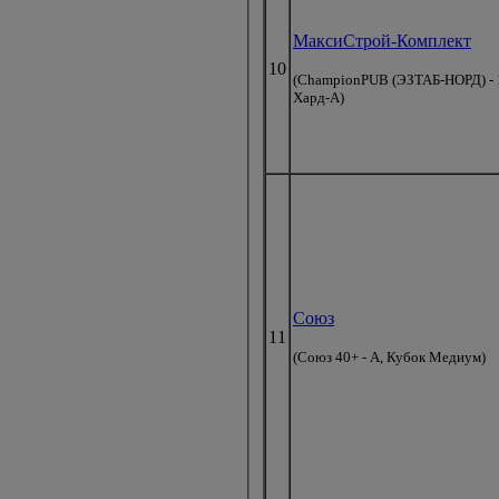
МаксиСтрой-Комплект
10
(ChampionPUB (ЭЗТАБ-НОРД) - 
Хард-А)
Союз
11
(Союз 40+ - А, Кубок Медиум)