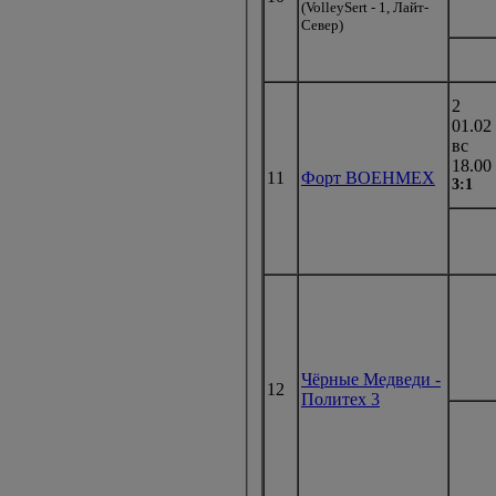
(VolleySert - 1, Лайт-
Север)
2
01.02
вс
18.00
11
Форт ВОЕНМЕХ
3:1
Чёрные Медведи -
12
Политех 3