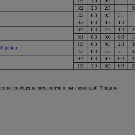
1:3
3:0
0:3
1
3:2
2:3
2:3
3
2:3
0:3
0:3
3:1
0:3
0:3
0:3
1:3
0:3
0:3
1:3
1:3
2
3:1
0:3
3:0
0:3
1
1:3
0:3
0:3
2:3
3
ий район
2:3
0:3
1:3
3:1
0
0:3
0:3
0:3
0:3
0
1:3
1:3
0:3
0:3
2
еменное сообщение результатов игры с командой "Рощино"