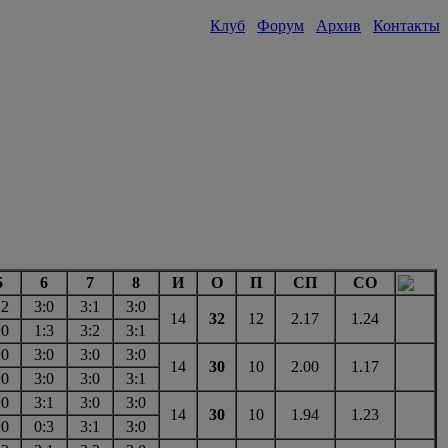
Клуб
Форум
Архив
Контакты
5
6
7
8
И
О
П
СП
СО
:2
3:0
3:1
3:0
14
32
12
2.17
1.24
:0
1:3
3:2
3:1
:0
3:0
3:0
3:0
14
30
10
2.00
1.17
:0
3:0
3:0
3:1
:0
3:1
3:0
3:0
14
30
10
1.94
1.23
:0
0:3
3:1
3:0