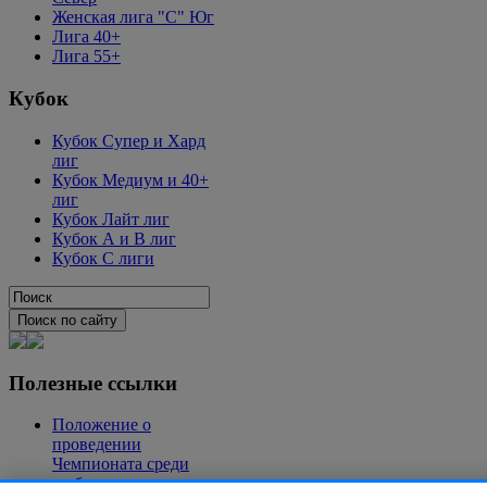
Женская лига "C" Юг
Лига 40+
Лига 55+
Кубок
Кубок Супер и Хард
лиг
Кубок Медиум и 40+
лиг
Кубок Лайт лиг
Кубок А и В лиг
Кубок С лиги
Полезные ссылки
Положение о
проведении
Чемпионата среди
любительских команд