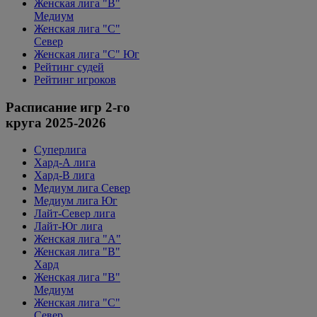
Женская лига "B"
Медиум
Женская лига "С"
Север
Женская лига "С" Юг
Рейтинг судей
Рейтинг игроков
Расписание игр 2-го
круга 2025-2026
Суперлига
Хард-А лига
Хард-В лига
Медиум лига Север
Медиум лига Юг
Лайт-Север лига
Лайт-Юг лига
Женская лига "А"
Женская лига "В"
Хард
Женская лига "В"
Медиум
Женская лига "C"
Север