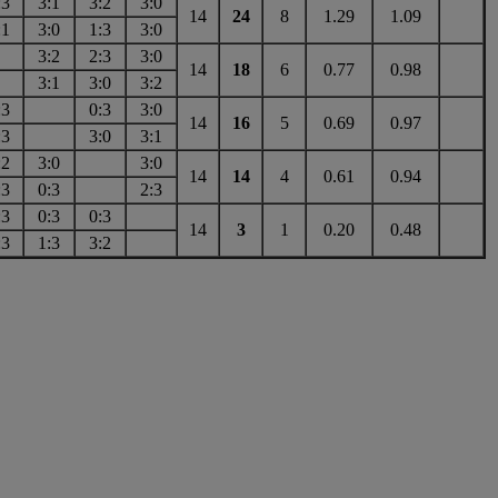
:3
3:1
3:2
3:0
14
24
8
1.29
1.09
:1
3:0
1:3
3:0
3:2
2:3
3:0
14
18
6
0.77
0.98
3:1
3:0
3:2
:3
0:3
3:0
14
16
5
0.69
0.97
:3
3:0
3:1
:2
3:0
3:0
14
14
4
0.61
0.94
:3
0:3
2:3
:3
0:3
0:3
14
3
1
0.20
0.48
:3
1:3
3:2