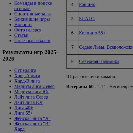
Команды в поиске
4
Рощино
игроков
Спортивные залы
5
БЛАГО
Ближайшие игры
Новости
Фото галерея
6
Колпино 55+
Статьи
Полезные ссылки
7
Седые Львы. Всеволожск
Результаты игр 2025-
2026
8
Северная Пальмира
Суперлига
Хард-А лига
Штрафные очки команд:
Хард-В лига
Медиум лига Север
Ветераны 60
- "-1" - Несвоевр
Медиум лига Юг
Лайт лига Север
Лайт лига Юг
Лига 40+
Лига 55+
Женская лига "A"
Женская лига "B"
Хард