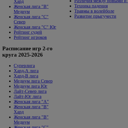
Различия между новыми и
Хард
Техника падения
Женская лига "B"
Травмы в волейболе
Медиум
Развитие прыгучести
Женская лига "С"
Север
Женская лига "С" Юг
Рейтинг судей
Рейтинг игроков
Расписание игр 2-го
круга 2025-2026
Суперлига
Хард-А лига
Хард-В лига
Медиум лига Север
Медиум лига Юг
Лайт-Север лига
Лайт-Юг лига
Женская лига "А"
Женская лига "В"
Хард
Женская лига "В"
Медиум
Женская лига "C"