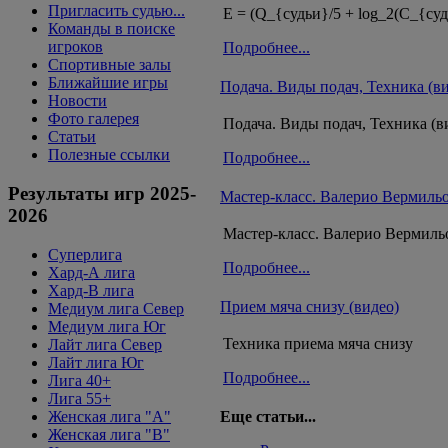
Пригласить судью...
E = (Q_{судьи}/5 + log_2(C_{суд
Команды в поиске
игроков
Подробнее...
Спортивные залы
Ближайшие игры
Подача. Виды подач, Техника (в
Новости
Фото галерея
Подача. Виды подач, Техника (в
Статьи
Полезные ссылки
Подробнее...
Результаты игр 2025-
Мастер-класс. Валерио Вермильо
2026
Мастер-класс. Валерио Вермиль
Суперлига
Подробнее...
Хард-А лига
Хард-В лига
Прием мяча снизу (видео)
Медиум лига Север
Медиум лига Юг
Техника приема мяча снизу
Лайт лига Север
Лайт лига Юг
Подробнее...
Лига 40+
Лига 55+
Женская лига "A"
Еще статьи...
Женская лига "B"