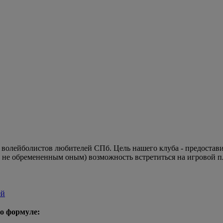
а волейболистов любителей СПб. Цель нашего клуба - предостав
 и не обремененным оным) возможность встретиться на игровой 
ей
о формуле: