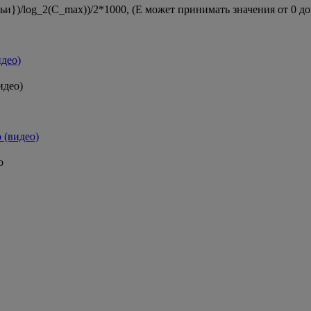
ьи})/log_2(C_max))/2*1000, (Е может принимать значения от 0 до
идео)
идео)
 (видео)
о