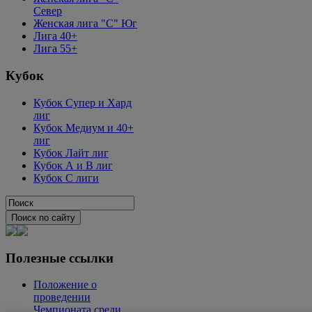
Север
Женская лига "C" Юг
Лига 40+
Лига 55+
Кубок
Кубок Супер и Хард
лиг
Кубок Медиум и 40+
лиг
Кубок Лайт лиг
Кубок А и В лиг
Кубок С лиги
Полезные ссылки
Положение о
проведении
Чемпионата среди