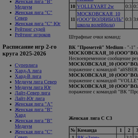
Женская лига "B"
10
VOLLEYART 2w
0:3
0:
Медиум
Женская лига "С"
МОСКОВСКАЯ_10
Север
11
(ООО"ВОЛЯИБОЛЬ"
0:3
3:
Женская лига "С" Юг
школа волейбола)
Рейтинг судей
Рейтинг игроков
Штрафные очки команд:
Расписание игр 2-го
ВК "Прометей" Medium
- "-1"
круга 2025-2026
МОСКОВСКАЯ_10 (ООО"ВОЛЯ
Несвоевременное сообщение рез
МОСКОВСКАЯ_10 (ООО"ВОЛЯ
Суперлига
поражение с командой "айSBER
Хард-А лига
МОСКОВСКАЯ_10 (ООО"ВОЛЯ
Хард-В лига
поражение с командой "VOLL
Медиум лига Север
МОСКОВСКАЯ_10 (ООО"ВОЛЯ
Медиум лига Юг
поражение с командой "ВК "Пр
Лайт-Север лига
Лайт-Юг лига
Женская лига "А"
Женская лига "В"
Хард
Женская лига С С3
Женская лига "В"
Медиум
№
Команда
1
2
Женская лига "C"
Север
1
ВК «Заря»
3:1
3