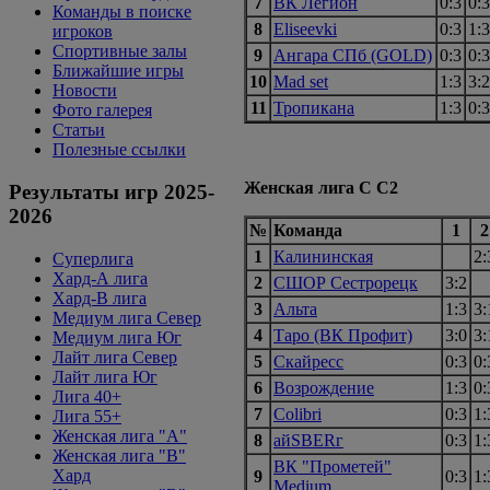
7
ВК Легион
0:3
0:3
Команды в поиске
8
Eliseevki
0:3
1:3
игроков
Спортивные залы
9
Ангара СПб (GOLD)
0:3
0:3
Ближайшие игры
10
Mad set
1:3
3:2
Новости
11
Тропикана
1:3
0:3
Фото галерея
Статьи
Полезные ссылки
Женская лига С С2
Результаты игр 2025-
2026
№
Команда
1
2
1
Калининская
2:
Суперлига
Хард-А лига
2
СШОР Сестрорецк
3:2
Хард-В лига
3
Альта
1:3
3:
Медиум лига Север
4
Таро (ВК Профит)
3:0
3:
Медиум лига Юг
Лайт лига Север
5
Скайресс
0:3
0:
Лайт лига Юг
6
Возрождение
1:3
0:
Лига 40+
7
Colibri
0:3
1:
Лига 55+
Женская лига "A"
8
айSBERг
0:3
1:
Женская лига "B"
ВК "Прометей"
Хард
9
0:3
1:
Medium