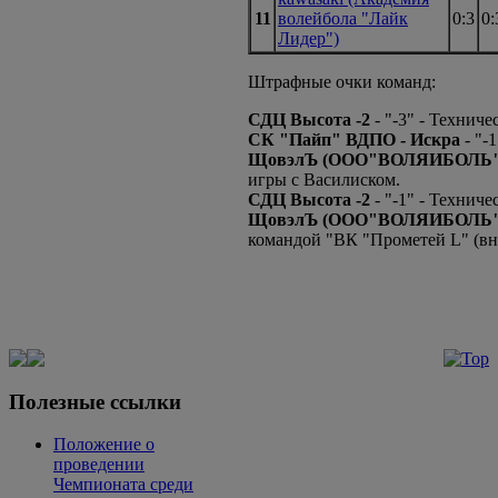
11
волейбола "Лайк
0:3
0:
Лидер")
Штрафные очки команд:
СДЦ Высота -2
- "-3" - Технич
СК "Пайп" ВДПО - Искра
- "-
ЩовэлЪ (ООО"ВОЛЯИБОЛЬ" ш
игры с Василиском.
СДЦ Высота -2
- "-1" - Технич
ЩовэлЪ (ООО"ВОЛЯИБОЛЬ" ш
командой "ВК "Прометей L" (вн
Полезные ссылки
Положение о
проведении
Чемпионата среди