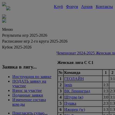
Клуб
Форум
Архив
Контакты
Меню
Результаты игр 2025-2026
Расписание игр 2-го круга 2025-2026
Кубок 2025-2026
Чемпионат 2024-2025 Женская ли
Женская лига С С1
Заявка в лигу...
№
Команда
1
2
Инструкция по заявке
1
ГЕОЛАЙН
3:1
ПОДАТЬ заявку на
2
Ignis
1:3
участие
Взнос за участие
3
ВК Ленинград
1:3
2:3
Поданные заявки
4
Штурм (ж)
3:0
3:1
Изменение состава
5
Пушка
2:3
1:3
ком-ды
6
Ижорец (w)
1:3
1:3
Пригласить судью...