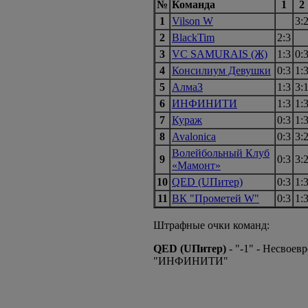
№
Команда
1
2
1
Vilson W
3:
2
BlackTim
2:3
3
VC SAMURAIS (Ж)
1:3
0:
4
Консилиум Девушки
0:3
1:
5
АлмаЗ
1:3
3:
6
ИНФИНИТИ
1:3
1:
7
Кураж
0:3
1:
8
Avalonica
0:3
3:
Волейбольный Клуб
9
0:3
3:
«Мамонт»
10
QED (UПитер)
0:3
1:
11
ВК "Прометей W"
0:3
1:
Штрафные очки команд:
QED (UПитер)
- "-1" - Несвоев
"ИНФИНИТИ"