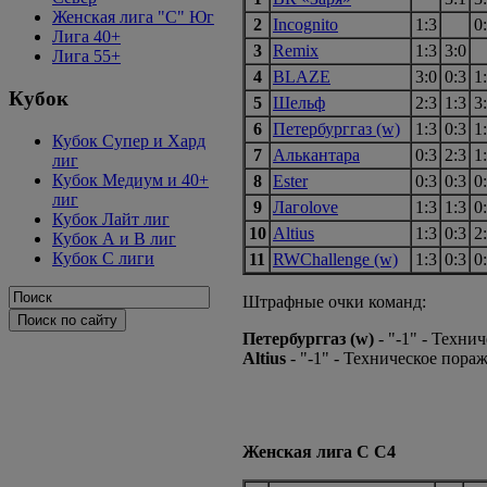
Женская лига "C" Юг
2
Incognito
1:3
0
Лига 40+
3
Remix
1:3
3:0
Лига 55+
4
BLAZE
3:0
0:3
1
Кубок
5
Шельф
2:3
1:3
3
6
Петербурггаз (w)
1:3
0:3
1
Кубок Супер и Хард
7
Алькантара
0:3
2:3
1
лиг
Кубок Медиум и 40+
8
Ester
0:3
0:3
0
лиг
9
Лагоlove
1:3
1:3
0
Кубок Лайт лиг
10
Altius
1:3
0:3
2
Кубок А и В лиг
Кубок С лиги
11
RWChallenge (w)
1:3
0:3
0
Штрафные очки команд:
Петербурггаз (w)
- "-1" - Техн
Altius
- "-1" - Техническое пораж
Женская лига С С4