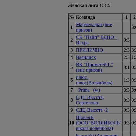
Женская лига С С5
№
Команда
1
2
Мармеладки (вне
1
3:
призов)
СК "Пайп" ВДПО -
2
0:3
Искра
3
ПРИЛИЧНО
2:3
3:
4
Василиск
2:3
1:
ВК "Прометей L"
5
3:1
0:
(вне призов)
плюс-
6
1:3
0:
плюс(Воляиболь)
7
_Prima_ (w)
0:3
3:
СДЦ Высота,
8
0:3
0:
Сертолово
9
СДЦ Высота -2
0:3
0:
ЩовэлЪ
10
(ООО"ВОЛЯИБОЛЬ"
0:3
0:
школа волейбола)
kawasaki (Академия