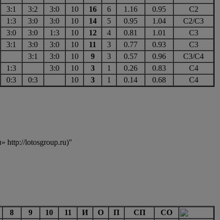
3:1
3:2
3:0
10
16
6
1.16
0.95
С2
1:3
3:0
3:0
10
14
5
0.95
1.04
С2/С3
3:0
3:0
1:3
10
12
4
0.81
1.01
С3
3:1
3:0
3:0
10
11
3
0.77
0.93
С3
3:1
3:0
10
9
3
0.57
0.96
С3/С4
1:3
3:0
10
3
1
0.26
0.83
С4
0:3
0:3
10
3
1
0.14
0.68
С4
ttp://lotosgroup.ru)"
8
9
10
11
И
О
П
СП
СО