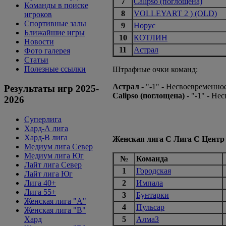
7
Calipso (поглощена)
Команды в поиске
8
VOLLEYART 2 ) (OLD)
игроков
Спортивные залы
9
Норус
Ближайшие игры
10
КОТЛИН
Новости
11
Астрал
Фото галерея
Статьи
Полезные ссылки
Штрафные очки команд:
Астрал
- "-1" - Несвоевременно
Результаты игр 2025-
Calipso (поглощена)
- "-1" - Н
2026
Суперлига
Хард-А лига
Хард-В лига
Женская лига С Лига С Центр
Медиум лига Север
Медиум лига Юг
№
Команда
Лайт лига Север
1
Городская
Лайт лига Юг
Лига 40+
2
Импала
Лига 55+
3
Бунтарки
Женская лига "A"
4
Пульсар
Женская лига "B"
Хард
5
АлмаЗ