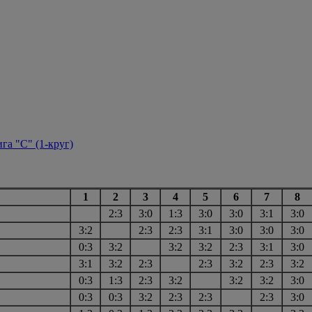
га "С" (1-круг)
1
2
3
4
5
6
7
8
2:3
3:0
1:3
3:0
3:0
3:1
3:0
3:2
2:3
2:3
3:1
3:0
3:0
3:0
0:3
3:2
3:2
3:2
2:3
3:1
3:0
3:1
3:2
2:3
2:3
3:2
2:3
3:2
0:3
1:3
2:3
3:2
3:2
3:2
3:0
0:3
0:3
3:2
2:3
2:3
2:3
3:0