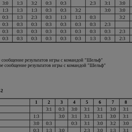
3:0
1:3
3:2
0:3
0:3
2:3
3:1
3:0
1:3
1:3
1:3
0:3
0:3
3:2
3:0
3:0
0:3
1:3
2:3
0:3
1:3
1:3
0:3
3:2
0:3
0:3
0:3
0:3
0:3
0:3
0:3
2:3
0:3
0:3
0:3
0:3
0:3
0:3
0:3
0:3
2:3
0:3
0:3
0:3
0:3
0:3
0:3
1:3
0:3
2:3
е сообщение результатов игры с командой "Шельф"
ное сообщение результатов игры с командой "Шельф"
-2
1
2
3
4
5
6
7
8
3:1
0:3
3:0
3:1
3:1
3:0
3:1
1:3
3:0
3:1
3:1
3:1
3:0
3:1
3:0
0:3
0:3
3:1
3:0
3:2
3:0
0:3
1:3
3:0
2:3
3:0
1:3
3:1