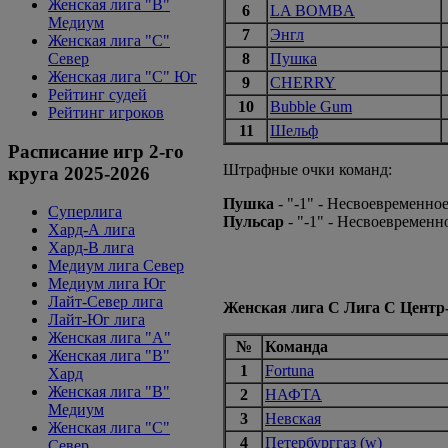
Женская лига "B"
6
LA BOMBA
Медиум
7
Энгл
Женская лига "С"
Север
8
Пушка
Женская лига "С" Юг
9
CHERRY
Рейтинг судей
10
Bubble Gum
Рейтинг игроков
11
Шельф
Расписание игр 2-го
Штрафные очки команд:
круга 2025-2026
Пушка
- "-1" - Несвоевременно
Суперлига
Пульсар
- "-1" - Несвоевремен
Хард-А лига
Хард-В лига
Медиум лига Север
Медиум лига Юг
Лайт-Север лига
Женская лига С Лига С Центр
Лайт-Юг лига
Женская лига "А"
№
Команда
Женская лига "В"
1
Fortuna
Хард
Женская лига "В"
2
НАФТА
Медиум
3
Невская
Женская лига "C"
4
Петербурггаз (w)
Север