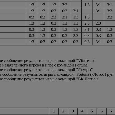
1:3
1:3
1:3
3:2
1:3
3:1
3:1
1:3
1:3
0:3
0:3
3:1
3:1
3:2
0:3
0:3
2:3
3:1
1:3
1:3
3:2
1:3
1:3
0:3
1:3
1:3
2:3
2:3
0:3
1:3
0:3
1:3
1:3
3:1
0:3
1:3
0:3
1:3
0:3
0:3
2:3
0:3
0:3
0:3
1:3
0:3
0:3
0:3
0:3
0:3
3:1
0:3
ое сообщение результатов игры с командой "VitaTeam"
ие незаявленного игрока в игре с командой Fortuna
ое сообщение результатов игры с командой "Якудзы"
 сообщение результатов игры с командой "Fortuna («Лотос Групп» h
ное сообщение результатов игры с командой "ВК Легион"
1
2
3
4
5
6
7