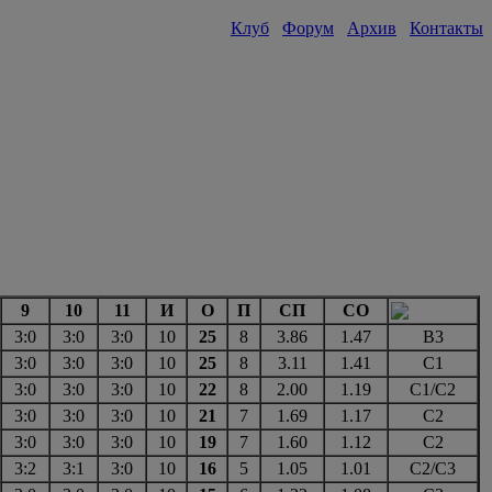
Клуб
Форум
Архив
Контакты
9
10
11
И
О
П
СП
СО
3:0
3:0
3:0
10
25
8
3.86
1.47
В3
3:0
3:0
3:0
10
25
8
3.11
1.41
С1
3:0
3:0
3:0
10
22
8
2.00
1.19
С1/С2
3:0
3:0
3:0
10
21
7
1.69
1.17
С2
3:0
3:0
3:0
10
19
7
1.60
1.12
С2
3:2
3:1
3:0
10
16
5
1.05
1.01
С2/С3