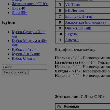
Женская лига "C" Юг
5
VitaTeam
Лига 40+
6
ВК Легион
Лига 55+
7
Infinity (UПитер)
Кубок
8
Андромеда (поглощена)
9
Оникс(Kill Bill)
Кубок Супер и Хард
10
Якудзы
лиг
11
Альфа +
Кубок Медиум и 40+
лиг
Кубок Лайт лиг
Штрафные очки команд:
Кубок А и В лиг
Невская
- "-1" - Несвоевременн
Кубок С лиги
Петербурггаз (w)
- "-1" - Участ
Невская
- "-1" - Несвоевременн
Якудзы
- "-1" - Несвоевременное
Невская
- "-1" - Несвоевремен
Женская лига С Лига С Юг
№
Команда