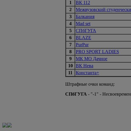
1
ВК 112
2
Межвузовский студенчески
3
Балкания
4
Mad set
5
СПбГУГА
6
BLAZE
7
PurPur
8
PRO SPORT LADIES
9
МК МО Дачное
10
ВК Нева
11
Константа+
Штрафные очки команд:
СПбГУГА
- "-1" - Несвоевреме