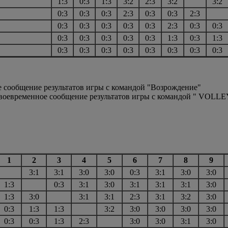
1:3
0:3
1:3
3:2
2:3
3:2
3:2
0:3
0:3
0:3
2:3
0:3
0:3
2:3
0:3
0:3
0:3
0:3
0:3
2:3
0:3
0:3
0:3
0:3
0:3
0:3
0:3
1:3
0:3
1:3
0:3
0:3
0:3
0:3
0:3
0:3
0:3
0:3
е сообщение результатов игры с командой "Возрождение"
есвоевременное сообщение результатов игры с командой " VOLL
1
2
3
4
5
6
7
8
9
3:1
3:1
3:0
3:0
0:3
3:1
3:0
3:0
1:3
0:3
3:1
3:0
3:1
3:1
3:1
3:0
1:3
3:0
3:1
3:1
2:3
3:1
3:2
3:0
0:3
1:3
1:3
3:2
3:0
3:0
3:0
3:0
0:3
0:3
1:3
2:3
3:0
3:0
3:1
3:0