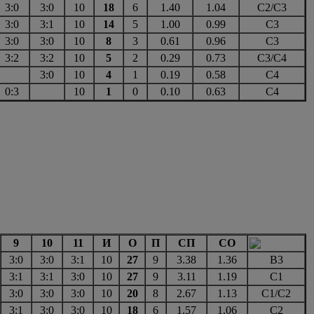
3:0
3:0
10
18
6
1.40
1.04
С2/С3
3:0
3:1
10
14
5
1.00
0.99
С3
3:0
3:0
10
8
3
0.61
0.96
С3
3:2
3:2
10
5
2
0.29
0.73
С3/С4
3:0
10
4
1
0.19
0.58
С4
0:3
10
1
0
0.10
0.63
С4
9
10
11
И
О
П
СП
СО
3:0
3:0
3:1
10
27
9
3.38
1.36
В3
3:1
3:1
3:0
10
27
9
3.11
1.19
С1
3:0
3:0
3:0
10
20
8
2.67
1.13
С1/С2
3:1
3:0
3:0
10
18
6
1.57
1.06
С2