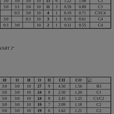
3:0
3:0
3:0
10
15
6
1.22
1.08
С3
3:0
3:1
3:0
10
11
3
0.59
0.89
С3
0:3
3:0
10
4
1
0.19
0.71
С3/С4
3:0
0:3
10
3
1
0.19
0.61
С4
0:3
3:0
10
2
1
0.11
0.55
С4
EYART 2"
10
11
И
О
П
СП
СО
3:0
3:0
10
27
9
4.50
1.56
В3
3:0
3:0
10
24
8
2.50
1.20
С1
3:0
3:0
10
24
8
2.45
1.25
С1/С2
3:0
3:0
10
19
7
2.09
1.18
С2
3:0
3:0
10
19
6
1.62
1.21
С2