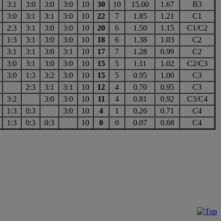
3:1
3:0
3:0
3:0
10
30
10
15.00
1.67
В3
3:0
3:1
3:1
3:0
10
22
7
1.85
1.21
С1
2:3
3:1
3:0
3:0
10
20
6
1.50
1.15
С1/С2
1:3
3:1
3:0
3:0
10
18
6
1.38
1.03
С2
3:1
3:1
3:0
3:1
10
17
7
1.28
0.99
С2
3:0
3:1
3:0
3:0
10
15
5
1.11
1.02
С2/С3
3:0
1:3
3:2
3:0
10
15
5
0.95
1.00
С3
2:3
3:1
3:1
10
12
4
0.70
0.95
С3
3:2
3:0
3:0
10
11
4
0.81
0.92
С3/С4
1:3
0:3
3:0
10
4
1
0.26
0.71
С4
1:3
0:3
0:3
10
0
0
0.07
0.68
С4