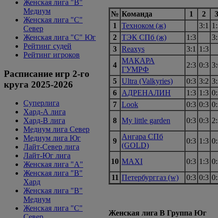
Женская лига "B"
Медиум
№
Команда
1
2
Женская лига "С"
1
Техноком (ж)
3:1
1
Север
Женская лига "С" Юг
2
ТЭК СПб (ж)
1:3
3
Рейтинг судей
3
Reaxys
3:1
1:3
Рейтинг игроков
МАКАРА
4
2:3
0:3
3
ГУМРФ
Расписание игр 2-го
5
Ultra (Valkyries)
0:3
3:2
3
круга 2025-2026
6
АДРЕНАЛИН
1:3
1:3
0
Суперлига
7
Look
0:3
0:3
0
Хард-А лига
8
My little garden
0:3
0:3
2
Хард-В лига
Медиум лига Север
Ангара СПб
Медиум лига Юг
9
0:3
1:3
0
(GOLD)
Лайт-Север лига
Лайт-Юг лига
10
MAXI
0:3
1:3
0
Женская лига "А"
Женская лига "В"
11
Петербурггаз (w)
0:3
0:3
0
Хард
Женская лига "В"
Медиум
Женская лига "C"
Женская лига В Группа Юг
Север