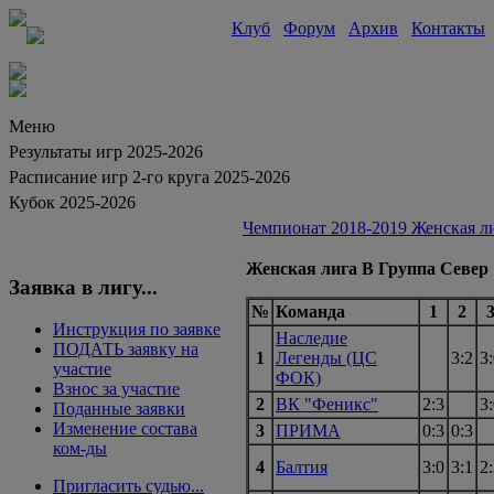
Клуб
Форум
Архив
Контакты
Меню
Результаты игр 2025-2026
Расписание игр 2-го круга 2025-2026
Кубок 2025-2026
Чемпионат 2018-2019 Женская ли
Женская лига В Группа Север
Заявка в лигу...
№
Команда
1
2
Инструкция по заявке
Наследие
ПОДАТЬ заявку на
1
Легенды (ЦС
3:2
3
участие
ФОК)
Взнос за участие
2
ВК "Феникс"
2:3
3
Поданные заявки
Изменение состава
3
ПРИМА
0:3
0:3
ком-ды
4
Балтия
3:0
3:1
2
Пригласить судью...