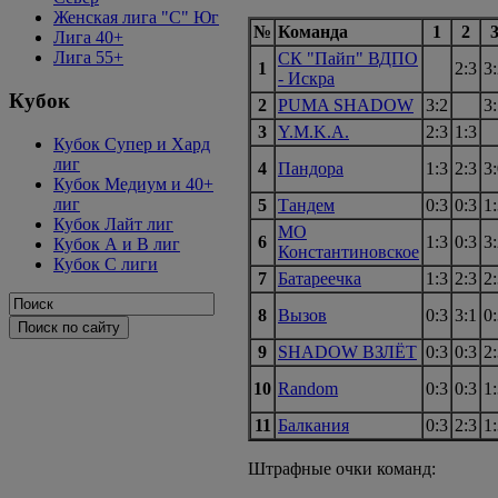
Женская лига "C" Юг
№
Команда
1
2
Лига 40+
Лига 55+
СК "Пайп" ВДПО
1
2:3
3
- Искра
Кубок
2
PUMA SHADOW
3:2
3
3
Y.M.K.A.
2:3
1:3
Кубок Супер и Хард
лиг
4
Пандора
1:3
2:3
3
Кубок Медиум и 40+
лиг
5
Тандем
0:3
0:3
1
Кубок Лайт лиг
МО
6
1:3
0:3
3
Кубок А и В лиг
Константиновское
Кубок С лиги
7
Батареечка
1:3
2:3
2
8
Вызов
0:3
3:1
0
9
SHADOW ВЗЛЁТ
0:3
0:3
2
10
Random
0:3
0:3
1
11
Балкания
0:3
2:3
1
Штрафные очки команд: