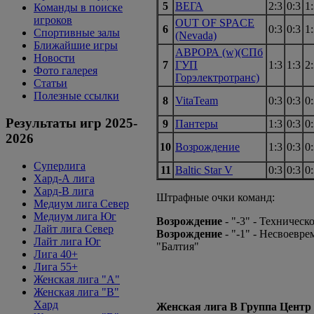
5
ВЕГА
2:3
0:3
1
Команды в поиске
игроков
OUT OF SPACE
6
0:3
0:3
1
Спортивные залы
(Nevada)
Ближайшие игры
АВРОРА (w)(СПб
Новости
7
ГУП
1:3
1:3
2
Фото галерея
Горэлектротранс)
Статьи
Полезные ссылки
8
VitaTeam
0:3
0:3
0
Результаты игр 2025-
9
Пантеры
1:3
0:3
0
2026
10
Возрождение
1:3
0:3
0
Суперлига
11
Baltic Star V
0:3
0:3
0
Хард-А лига
Хард-В лига
Штрафные очки команд:
Медиум лига Север
Медиум лига Юг
Возрождение
- "-3" - Техничес
Лайт лига Север
Возрождение
- "-1" - Несвоевр
Лайт лига Юг
"Балтия"
Лига 40+
Лига 55+
Женская лига "A"
Женская лига "B"
Хард
Женская лига В Группа Центр