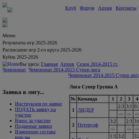
Клуб
Форум
Архив
Контакты
Меню
Результаты игр 2025-2026
Расписание игр 2-го круга 2025-2026
Кубок 2025-2026
Вы здесь:
Главная
Архив
Сезон 2014-2015 гг.
Чемпионат
Чемпионат 2014-2015 Супер лига
Чемпионат 2014-2015 Супер лиг
Лига Супер Группа А
Заявка в лигу...
№
Команда
1
2
3
4
Инструкция по заявке
2:3
3:1
0:
ПОДАТЬ заявку на
1
ЛИДЕР
-:-
-:-
-:
участие
Взнос за участие
3:2
2:3
3:
2
Петергоф
Поданные заявки
-:-
-:-
-:
Изменение состава
1:3
3:2
3:
ком-ды