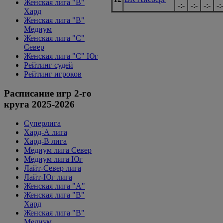
Женская лига "B"
-:-
-:-
-:-
-:
Хард
Женская лига "B"
Медиум
Женская лига "С"
Север
Женская лига "С" Юг
Рейтинг судей
Рейтинг игроков
Расписание игр 2-го
круга 2025-2026
Суперлига
Хард-А лига
Хард-В лига
Медиум лига Север
Медиум лига Юг
Лайт-Север лига
Лайт-Юг лига
Женская лига "А"
Женская лига "В"
Хард
Женская лига "В"
Медиум