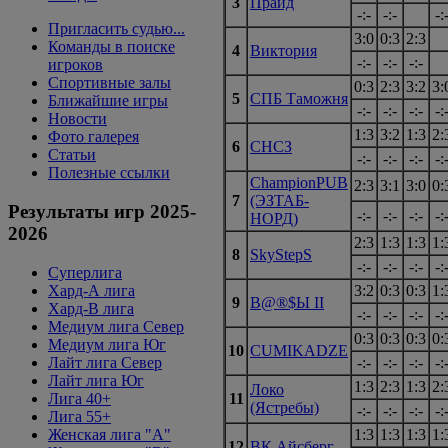
3
Прайд
-:-
-:-
-:
Пригласить судью...
3:0
0:3
2:3
Команды в поиске
4
Виктория
-:-
-:-
-:-
игроков
Спортивные залы
0:3
2:3
3:2
3:
5
СПБ Таможня
Ближайшие игры
-:-
-:-
-:-
-:
Новости
1:3
3:2
1:3
2:
Фото галерея
6
СНСЗ
Статьи
-:-
-:-
-:-
-:
Полезные ссылки
ChampionPUB
2:3
3:1
3:0
0:
7
(ЭЗТАБ-
Результаты игр 2025-
-:-
-:-
-:-
-:
НОРД)
2026
2:3
1:3
1:3
1:
8
SkyStepS
-:-
-:-
-:-
-:
Суперлига
Хард-А лига
3:2
0:3
0:3
1:
9
B@®$Ы II
Хард-В лига
-:-
-:-
-:-
-:
Медиум лига Север
0:3
0:3
0:3
0:
Медиум лига Юг
10
CUMIKADZE
Лайт лига Север
-:-
-:-
-:-
-:
Лайт лига Юг
1:3
2:3
1:3
2:
Локо
Лига 40+
11
(Ястребы)
-:-
-:-
-:-
-:
Лига 55+
Женская лига "A"
1:3
1:3
1:3
1:
12
ВК Айсберг