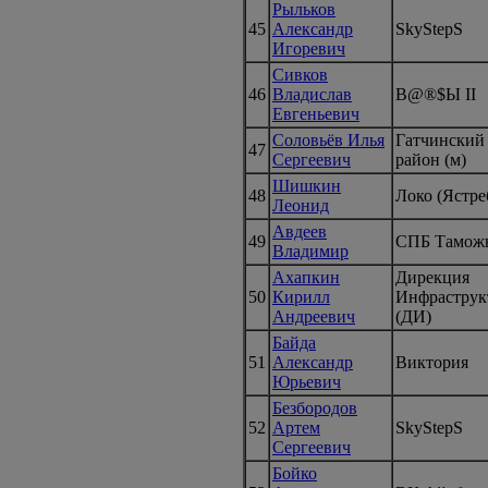
Рыльков
45
Александр
SkyStepS
Игоревич
Сивков
46
Владислав
B@®$Ы II
Евгеньевич
Соловьёв Илья
Гатчинский
47
Сергеевич
район (м)
Шишкин
48
Локо (Ястре
Леонид
Авдеев
49
СПБ Тамож
Владимир
Ахапкин
Дирекция
50
Кирилл
Инфраструк
Андреевич
(ДИ)
Байда
51
Александр
Виктория
Юрьевич
Безбородов
52
Артем
SkyStepS
Сергеевич
Бойко