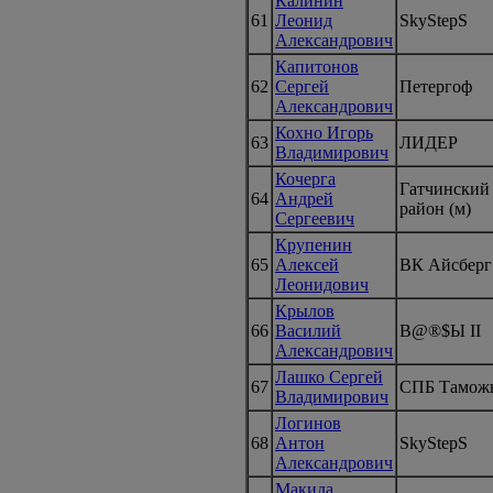
Калинин
61
Леонид
SkyStepS
Александрович
Капитонов
62
Сергей
Петергоф
Александрович
Кохно Игорь
63
ЛИДЕР
Владимирович
Кочерга
Гатчинский
64
Андрей
район (м)
Сергеевич
Крупенин
65
Алексей
ВК Айсберг
Леонидович
Крылов
66
Василий
B@®$Ы II
Александрович
Лашко Сергей
67
СПБ Тамож
Владимирович
Логинов
68
Антон
SkyStepS
Александрович
Макида