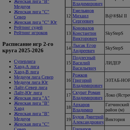
Женская лига "B"
Владимирович
Медиум
Емельянов
Женская лига "С"
12
Михаил
B@®$Ы II
Север
Сергеевич
Женская лига "С" Юг
Рейтинг судей
Коновалов
Рейтинг игроков
13
Константин
SkyStepS
Викторович
Расписание игр 2-го
Лысак Егор
14
SkyStepS
круга 2025-2026
Андреевич
Подлесный
Суперлига
15
Василий
ЛИДЕР
Хард-А лига
Васильевич
Хард-В лига
Рожков
Медиум лига Север
16
Григорий
ЭЗТАБ-НО
Медиум лига Юг
Владимирович
Лайт-Север лига
Скурат Роман
Лайт-Юг лига
17
Локо (Ястре
Владимирович
Женская лига "А"
Женская лига "В"
Архаров
Гатчинский
18
Хард
Владимир
район (м)
Женская лига "В"
Будов Дмитрий
Медиум
19
Виктория
Александрович
Женская лига "C"
Гончаров
Север