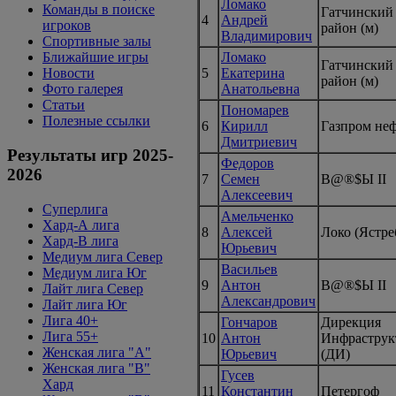
Ломако
Команды в поиске
Гатчинский
4
Андрей
игроков
район (м)
Владимирович
Спортивные залы
Ломако
Ближайшие игры
Гатчинский
5
Екатерина
Новости
район (м)
Анатольевна
Фото галерея
Статьи
Пономарев
Полезные ссылки
6
Кирилл
Газпром не
Дмитриевич
Результаты игр 2025-
Федоров
2026
7
Семен
B@®$Ы II
Алексеевич
Суперлига
Амельченко
Хард-А лига
8
Алексей
Локо (Ястре
Хард-В лига
Юрьевич
Медиум лига Север
Васильев
Медиум лига Юг
9
Антон
B@®$Ы II
Лайт лига Север
Александрович
Лайт лига Юг
Лига 40+
Гончаров
Дирекция
Лига 55+
10
Антон
Инфраструк
Женская лига "A"
Юрьевич
(ДИ)
Женская лига "B"
Гусев
Хард
11
Константин
Петергоф