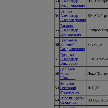
53
Александр
ВК Айсберг
Владимирович
Валиёв
54
Александр
ВК Айсберг
Александрович
Вихров
55
Александр
Газпром не
Дмитриевич
Григорьев
56
Евгений
SkyStepS
Владимирович
Гринько
57
Александр
СПБ Тамож
Викторович
Давыдов
58
Михаил
Локо (Ястре
Юрьевич
Зинухов
59
Григорий
ЛИДЕР
Фёдорович
Зироян Артём
60
ЭЗТАБ-НО
Самвелович