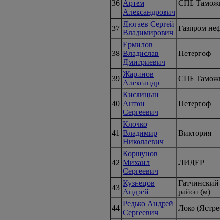
36
Артем
СПБ Тамож
Александрович
Дюгаев Сергей
37
Газпром не
Владимирович
Ермилов
38
Владислав
Петергоф
Дмитриевич
Жаринов
39
СПБ Тамож
Александр
Кислицын
40
Антон
Петергоф
Сергеевич
Клочко
41
Владимир
Виктория
Николаевич
Коршунов
42
Михаил
ЛИДЕР
Сергеевич
Кузнецов
Гатчинский
43
Андрей
район (м)
Редько Андрей
44
Локо (Ястре
Сергеевич