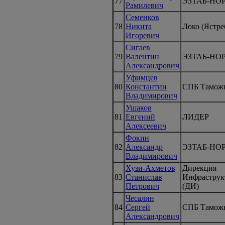
77
ЭЗТАБ-НО
Рамилевич
Семенков
78
Никита
Локо (Ястре
Игоревич
Сигаев
79
Валентин
ЭЗТАБ-НО
Александрович
Уфимцев
80
Константин
СПБ Тамож
Владимирович
Ушаков
81
Евгений
ЛИДЕР
Алексеевич
Фокин
82
Александр
ЭЗТАБ-НО
Владимирович
Хузи-Ахметов
Дирекция
83
Станислав
Инфраструк
Петрович
(ДИ)
Чесалин
84
Сергей
СПБ Тамож
Александрович