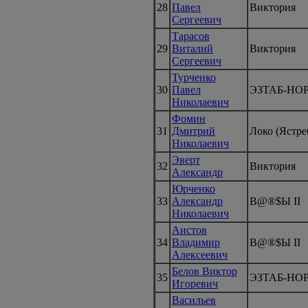
28
Павел
Виктория
Сергеевич
Тарасов
29
Виталий
Виктория
Сергеевич
Турченко
30
Павел
ЭЗТАБ-НО
Николаевич
Фомин
31
Дмитрий
Локо (Ястре
Николаевич
Эверт
32
Виктория
Александр
Юрченко
33
Александр
B@®$Ы II
Николаевич
Аистов
34
Владимир
B@®$Ы II
Алексеевич
Белов Виктор
35
ЭЗТАБ-НО
Игоревич
Васильев