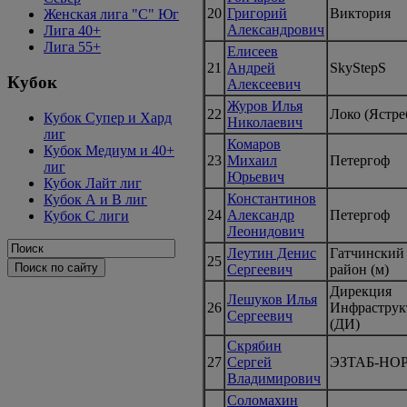
20
Григорий
Виктория
Женская лига "C" Юг
Александрович
Лига 40+
Лига 55+
Елисеев
21
Андрей
SkyStepS
Кубок
Алексеевич
Журов Илья
22
Локо (Ястре
Кубок Супер и Хард
Николаевич
лиг
Комаров
Кубок Медиум и 40+
23
Михаил
Петергоф
лиг
Юрьевич
Кубок Лайт лиг
Константинов
Кубок А и В лиг
24
Александр
Петергоф
Кубок С лиги
Леонидович
Леутин Денис
Гатчинский
25
Сергеевич
район (м)
Дирекция
Лешуков Илья
26
Инфраструк
Сергеевич
(ДИ)
Скрябин
27
Сергей
ЭЗТАБ-НО
Владимирович
Соломахин