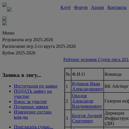
Клуб
Форум
Архив
Контакты
Меню
Результаты игр 2025-2026
Расписание игр 2-го круга 2025-2026
Кубок 2025-2026
Рейтинг игроков Супер лига 201
№
Ф.И.О
Команда
Заявка в лигу...
Кубанов Иван
Инструкция по заявке
1
ВК Айсберг
Александрович
ПОДАТЬ заявку на
Оводов
участие
2
Александр
Газпром не
Взнос за участие
Владимирович
Поданные заявки
Изменение состава
Дирекция
Болгов Андрей
ком-ды
3
Инфраструк
Сергеевич
(ДИ)
Пригласить судью...