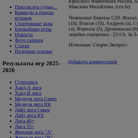
взрослого чемпионата России, 
Максима Михайлова. (cev.lu)
Пригласить судью...
Команды в поиске
Чемпионат Европы U20. Финал. РО
игроков
(10), Власов (10), Андреев (л), 
Спортивные залы
(л), Форналь (5), Дрожиньски (0),
Ближайшие игры
ошибки соперника - 23:13). За 3-е
Новости
Фото галерея
Источник: Спорт-Экспресс
Статьи
Полезные ссылки
Добавить комментарий
Результаты игр 2025-
2026
Суперлига
Хард-А лига
Хард-В лига
Медиум лига Север
Медиум лига Юг
Лайт лига Север
Лайт лига Юг
Лига 40+
Лига 55+
Женская лига "A"
Женская лига "B"