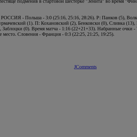
блестяще подменив в стартовой шестерке "Зенита" во время "Фи
ССИЯ - Польша - 3:0 (25:16, 25:16, 28:26). Р: Панков (5), Волко
Сурмачевский (1). П: Кохановский (2), Бенковски (0), Сливка (13)
 Заблоцки (0). Время матча - 1:16 (22+21+33). Набранные очки - 78:
 место. Словения - Франция - 0:3 (22:25, 21:25, 19:25).
JComments