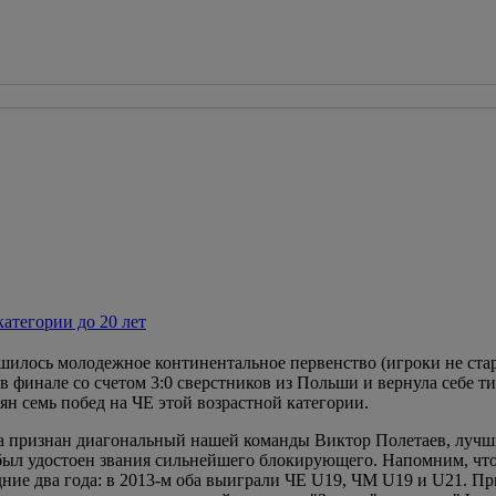
атегории до 20 лет
шилось молодежное континентальное первенство (игроки не стар
 финале со счетом 3:0 сверстников из Польши и вернула себе т
иян семь побед на ЧЕ этой возрастной категории.
 признан диагональный нашей команды Виктор Полетаев, лучш
был удостоен звания сильнейшего блокирующего. Напомним, что
ие два года: в 2013-м оба выиграли ЧЕ U19, ЧМ U19 и U21. При