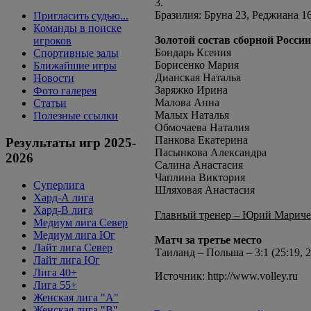
3.
Бразилия: Бруна 23, Реджиана 
Пригласить судью...
Команды в поиске
Золотой состав сборной России
игроков
Бондарь Ксения
Спортивные залы
Борисенко Мария
Ближайшие игры
Дианская Наталья
Новости
Заряжко Ирина
Фото галерея
Малова Анна
Статьи
Малых Наталья
Полезные ссылки
Обмочаева Наталия
Панкова Екатерина
Результаты игр 2025-
Пасынкова Александра
2026
Салина Анастасия
Чаплина Виктория
Суперлига
Шляховая Анастасия
Хард-А лига
Хард-В лига
Главный тренер – Юрий Маричев
Медиум лига Север
Медиум лига Юг
Матч за третье место
Лайт лига Север
Таиланд – Польша – 3:1 (25:19, 25
Лайт лига Юг
Лига 40+
Источник: http://www.volley.ru
Лига 55+
Женская лига "A"
Женская лига "B"