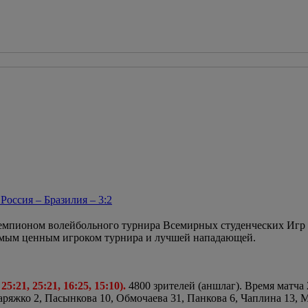
оссия – Бразилия – 3:2
чемпионом волейбольного турнира Всемирных студенческих Игр в
амым ценным игроком турнира и лучшей нападающей.
5:21, 25:21, 16:25, 15:10).
4800 зрителей (аншлаг). Время матча 
Заряжко 2, Пасынкова 10, Обмочаева 31, Панкова 6, Чаплина 13, 