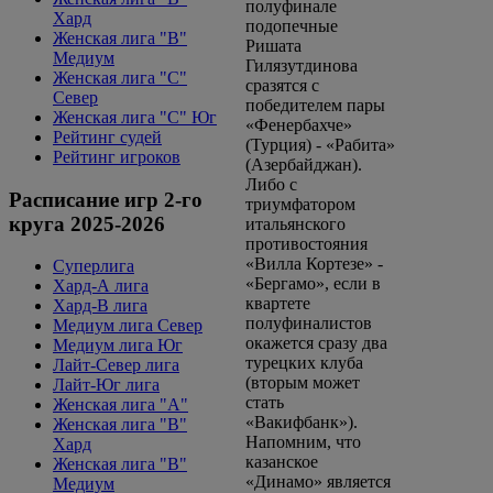
полуфинале
Хард
подопечные
Женская лига "B"
Ришата
Медиум
Гилязутдинова
Женская лига "С"
сразятся с
Север
победителем пары
Женская лига "С" Юг
«Фенербахче»
Рейтинг судей
(Турция) - «Рабита»
Рейтинг игроков
(Азербайджан).
Либо с
Расписание игр 2-го
триумфатором
круга 2025-2026
итальянского
противостояния
«Вилла Кортезе» -
Суперлига
«Бергамо», если в
Хард-А лига
квартете
Хард-В лига
полуфиналистов
Медиум лига Север
окажется сразу два
Медиум лига Юг
турецких клуба
Лайт-Север лига
(вторым может
Лайт-Юг лига
стать
Женская лига "А"
«Вакифбанк»).
Женская лига "В"
Напомним, что
Хард
казанское
Женская лига "В"
«Динамо» является
Медиум