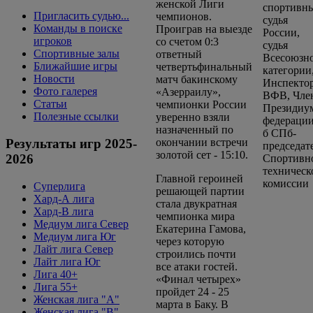
женской Лиги
Пригласить судью...
чемпионов.
Команды в поиске
Проиграв на выезде
игроков
со счетом 0:3
Спортивные залы
ответный
Ближайшие игры
четвертьфинальный
Новости
матч бакинскому
Фото галерея
«Азерраилу»,
Статьи
чемпионки России
Полезные ссылки
уверенно взяли
назначенный по
окончании встречи
Результаты игр 2025-
золотой сет - 15:10.
2026
Главной героиней
Суперлига
решающей партии
Хард-А лига
стала двукратная
Хард-В лига
чемпионка мира
Медиум лига Север
Екатерина Гамова,
Медиум лига Юг
через которую
Лайт лига Север
строились почти
Лайт лига Юг
все атаки гостей.
Лига 40+
«Финал четырех»
Лига 55+
пройдет 24 - 25
Женская лига "A"
марта в Баку. В
Женская лига "B"