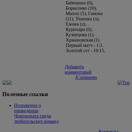
Бабешина (0),
Борисенко (10),
Махно (5), Гамова
(11), Уланова (л),
Ежова (л),
Курихара (0),
Кузнецова (1),
Хржановская (1).
Первый матч - 1:3.
Золотой сет - 10:15.
Добавить
комментарий
JComments
Полезные ссылки
Положение о
проведении
Чемпионата среди
любительских команд
Контакты