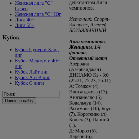
дебютантом Лиги
Женская лига "C"
чемпионов.
Север
Женская лига "C" Юг
Источник: Спорт-
Лига 40+
Экспресс, Алексей
Лига 55+
БЕЗЪЯЗЫЧНЫЙ
Кубок
Лига чемпионов.
Женщины. 1/4
Кубок Супер и Хард
финала.
лиг
Ответный матч
Кубок Медиум и 40+
Азерраил
лиг
(Азербайджан) -
Кубок Лайт лиг
ДИНАМО Кз - 3:0
Кубок А и В лиг
(25:21, 25:23, 25:11).
Кубок С лиги
А: Томком (4),
Элисанджела (13),
Андзанелло (5),
Ковальчук (14),
Рахимова (10), Боун
(7), Коротенко (л),
Кошек (3), Панной
(1).
Д: Мороз (5),
Ларсон (6),