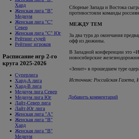
Хард
Сборные Запада и Востока сыграю
Женская лига "B"
противостояли команды россиян
Медиум
Женская лига "С"
МЕЖДУ ТЕМ
Север
Женская лига "С" Юг
За два тура до окончания предв
Рейтинг судей
офф из дюжины.
Рейтинг игроков
В Западной конференции это «Ис
Расписание игр 2-го
новосибирские железнодорожник
круга 2025-2026
«Зенит» в прошедшем туре одерж
Суперлига
Источник: Российская Газета,
Хард-А лига
Хард-В лига
Медиум лига Север
Добавить комментарий
Медиум лига Юг
Лайт-Север лига
Лайт-Юг лига
Женская лига "А"
Женская лига "В"
Хард
Женская лига "В"
Медиум