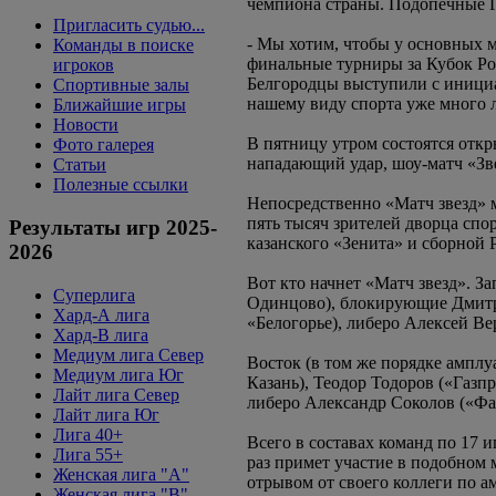
чемпиона страны. Подопечные Г
Пригласить судью...
- Мы хотим, чтобы у основных 
Команды в поиске
финальные турниры за Кубок Рос
игроков
Белгородцы выступили с инициат
Спортивные залы
нашему виду спорта уже много 
Ближайшие игры
Новости
В пятницу утром состоятся отк
Фото галерея
нападающий удар, шоу-матч «Зве
Статьи
Полезные ссылки
Непосредственно «Матч звезд»
пять тысяч зрителей дворца спо
Результаты игр 2025-
казанского «Зенита» и сборной
2026
Вот кто начнет «Матч звезд». 
Суперлига
Одинцово), блокирующие Дмитр
Хард-А лига
«Белогорье), либеро Алексей Ве
Хард-В лига
Медиум лига Север
Восток (в том же порядке амплу
Медиум лига Юг
Казань), Теодор Тодоров («Газ
Лайт лига Север
либеро Александр Соколов («Фа
Лайт лига Юг
Лига 40+
Всего в составах команд по 17 
Лига 55+
раз примет участие в подобном
Женская лига "A"
отрывом от своего коллеги по а
Женская лига "B"