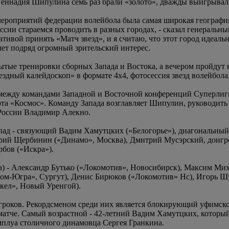
еннадия Шипулина семь раз брали «золото», дважды выигрывали
мероприятий федерации волейбола была самая широкая географи
сии стараемся проводить в разных городах, - сказал генеральн
ивой принять «Матч звезд», и я считаю, что этот город идеальн
лет подряд огромный зрительский интерес.
рытые тренировки сборных Запада и Востока, а вечером пройдут
здный калейдоскоп» в формате 4х4, фотосессия звезд волейбола
 между командами Западной и Восточной конференций Суперлиг
рта «Космос». Команду Запада возглавляет Шипулин, руководить
 России Владимир Алекно.
Запад - связующий Вадим Хамутцких («Белогорье»), диагональн
ий Щербинин («Динамо», Москва), Дмитрий Мусэрский, доигров
рбов («Искра»).
а) - Александр Бутько («Локомотив», Новосибирск), Максим Мих
пром-Югра», Сургут), Денис Бирюков («Локомотив» Нс), Игорь Ш
кел», Новый Уренгой).
игроков. Рекордсменом среди них является блокирующий уфимско
 матче. Самый возрастной - 42-летний Вадим Хамутцких, котор
мплуа столичного динамовца Сергея Гранкина.