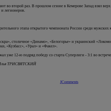
т во второй раз. В прошлом сезоне в Кемерове Запад взял верх с
 и легионеров.
арительного этапа открытого чемпионата России среди мужских 
кра», столичное «Динамо», «Белогорье» и украинский «Локомоти
и, «Кузбасс», «Урал» и «Факел».
ал уже 12-ю подряд победу со старта Суперлиги - 3:1 во встреч
Илья ТРИСВЯТСКИЙ
JComments