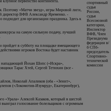
 клубное первенство континента.
я. Поэтому «Матчи звезд», игры Мировой лиги,
ый директор ВФВ Александр Яременко. -
о подходит для организации праздника. Здесь к
 конкурсы на самую сильную подачу, лучший
.
и пройдет в субботу на площадке вмещающего
 действиями игроков Востока будет наставник
ый нападающий Йохан Шопс («Искра»,
щики Тарас Хтей, Сергей Тетюхин (все -
айлов, Николай Апаликов (оба - «Зенит»,
улепов («Локомотив-Изумруд», Екатеринбург),
го «Урала» Алексей Казаков, который в шестой
ый выиграл голосование болельщиков с огромным