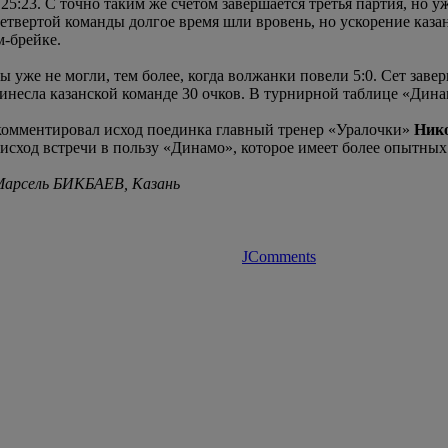
5:23. С точно таким же счетом завершается третья партия, но уж
етвертой команды долгое время шли вровень, но ускорение казан
м-брейке.
же не могли, тем более, когда волжанки повели 5:0. Сет заверши
несла казанской команде 30 очков. В турнирной таблице «Динам
комментировал исход поединка главный тренер «Уралочки»
Ник
сход встречи в пользу «Динамо», которое имеет более опытны
 Марсель БИКБАЕВ, Казань
JComments