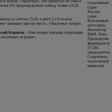
е в пользу «Уралочки», что принесло ей очко в
очек 6:0 предопределило победу хозяек 25:19.
лся со счетом 15:10, а матч 3-2 в пользу
о» занимает шестое место, «Уралочка» второе.
олай Карполь
. - Нам нужна хорошая связующая.
х пасующих игроков».