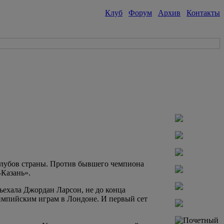
Клуб
Форум
Архив
Контакты
 клубов страны. Против бывшего чемпиона
Казань».
ъехала Джордан Ларсон, не до конца
импийским играм в Лондоне. И первый сет