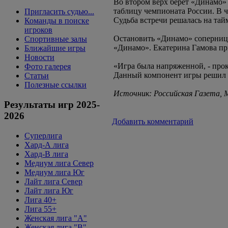
Во втором верх берет «Динамо» 2
таблицу чемпионата России. В ч
Пригласить судью...
Судьба встречи решалась на тай
Команды в поиске
игроков
Остановить «Динамо» соперницы у
Спортивные залы
«Динамо». Екатерина Гамова при
Ближайшие игры
Новости
«Игра была напряженной, - про
Фото галерея
Данный компонент игры решил и
Статьи
Полезные ссылки
Источник: Российская Газета,
Результаты игр 2025-
2026
Добавить комментарий
Суперлига
Хард-А лига
Хард-В лига
Медиум лига Север
Медиум лига Юг
Лайт лига Север
Лайт лига Юг
Лига 40+
Лига 55+
Женская лига "A"
Женская лига "B"