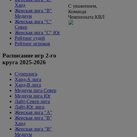
Хард
С уважением,
Женская лига "B"
Команда
Медиум
Чемпионата КВЛ
Женская лига "С"
Север
Женская лига "С" Юг
Рейтинг судей
Рейтинг игроков
Расписание игр 2-го
круга 2025-2026
Суперлига
Хард-А лига
Хард-В лига
Медиум лига Север
Медиум лига Юг
Лайт-Север лига
Лайт-Юг лига
Женская лига "А"
Женская лига "В"
Хард
Женская лига "В"
Медиум