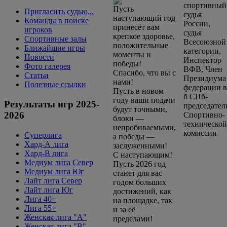
Пусть
Пригласить судью...
наступающий год
Команды в поиске
принесёт вам
игроков
крепкое здоровье,
Спортивные залы
положительные
Ближайшие игры
моменты и
Новости
победы!
Фото галерея
Спасибо, что вы с
Статьи
нами!
Полезные ссылки
Пусть в новом
году ваши подачи
Результаты игр 2025-
будут точными,
2026
блоки —
непробиваемыми,
Суперлига
а победы —
Хард-А лига
заслуженными!
Хард-В лига
С наступающим!
Медиум лига Север
Пусть 2026 год
Медиум лига Юг
станет для вас
Лайт лига Север
годом больших
Лайт лига Юг
достижений, как
Лига 40+
на площадке, так
Лига 55+
и за её
Женская лига "A"
пределами!
Женская лига "B"