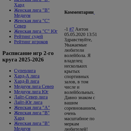
Хард
Женская лига "B"
Комментарии
Медиум
Женская лига "С"
Север
-1
#7
Антон
Женская лига "С" Юг
05.05.2020 13:51
Рейтинг судей
Здравствуйте,
Рейтинг игроков
Уважаемые
любители
Расписание игр 2-го
волейбола. Я
круга 2025-2026
владелец
нескольких
Суперлига
крытых
Хард-А лига
спортивных
Хард-В лига
залов, в том
Медиум лига Север
числе и
Медиум лига Юг
волейбольных.
Лайт-Север лига
Давно знаком с
Лайт-Юг лига
вашим
Женская лига "А"
соревнованием,
Женская лига "В"
очень
Хард
масштабное по
Женская лига "В"
меркам
Медиум
любителей!