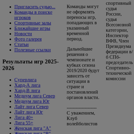
Команды могут
Пригласить судью...
не оформлять
Команды в поиске
переносы игр,
игроков
попадающих в
Спортивные залы
указанный
Ближайшие игры
временной
Новости
период.
Фото галерея
Статьи
Дальнейшие
Полезные ссылки
решения о
чемпионате и
Результаты игр 2025-
кубках сезона
2026
2019/2020 будут
зависеть от
Суперлига
ситуации в
Хард-А лига
стране и
Хард-В лига
постановлений
Медиум лига Север
органов власти.
Медиум лига Юг
Лайт лига Север
--------------------
Лайт лига Юг
С уважением,
Лига 40+
Клуб
Лига 55+
волейболистов
Женская лига "A"
Женская лига "B"