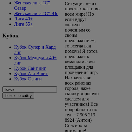
Женская лига "C"
Ситуация не из
Север
простых как и во
Женская лига "C" Юг
всем мире! Но
Лига 40+
если вдруг
Лига 55+
окажусь
полезным со
Кубок
своим
предложением,
то всегда рад
Кубок Супер и Хард
помочь! Я готов
лиг
предложить
Кубок Медиум и 40+
командам свои
лиг
площадки для
Кубок Лайт лиг
проведения игр.
Кубок А и В лиг
Находятся во
Кубок С лиги
всех районах
города, даже
скидку хорошую
сделаем для
участников! Все
подробности по
тел. +7 905 219
8924 (Антон)
Спасибо за
внимание!