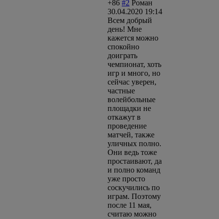
+86
#2
Роман
30.04.2020 19:14
Всем добрый
день! Мне
кажется можно
спокойно
доиграть
чемпионат, хоть
игр и много, но
сейчас уверен,
частные
волейбольные
площадки не
откажут в
проведение
матчей, также
уличных полно.
Они ведь тоже
простаивают, да
и полно команд
уже просто
соскучились по
играм. Поэтому
после 11 мая,
считаю можно