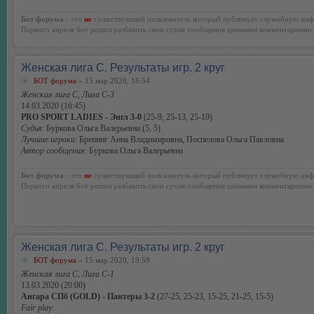
Бот форума
- это
не
существующий пользователь который публикует служебную инф
Первого апреля бот решил разбавить свои сухие сообщения ценными комментариями.
Женская лига С. Результаты игр. 2 круг
БОТ форума
» 15 мар 2020, 18:54
Женская лига С, Лига С-3
14.03.2020 (16:45)
PRO SPORT LADIES - Энгл 3-0
(25-9, 25-13, 25-19)
Судья
: Буркова Ольга Валерьевна (5, 5)
Лучшие игроки
: Бренинг Анна Владимировна, Поспелова Ольга Павловна
Автор сообщения
: Буркова Ольга Валерьевна
Бот форума
- это
не
существующий пользователь который публикует служебную инф
Первого апреля бот решил разбавить свои сухие сообщения ценными комментариями.
Женская лига С. Результаты игр. 2 круг
БОТ форума
» 15 мар 2020, 19:59
Женская лига С, Лига С-1
13.03.2020 (20:00)
Ангара СПб (GOLD) - Пантеры 3-2
(27-25, 25-23, 15-25, 21-25, 15-5)
Fair play: