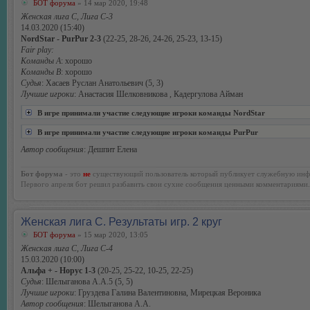
БОТ форума
» 14 мар 2020, 19:48
Женская лига С, Лига С-3
14.03.2020 (15:40)
NordStar - PurPur 2-3
(22-25, 28-26, 24-26, 25-23, 13-15)
Fair play:
Команды А
: хорошо
Команды В
: хорошо
Судья
: Хасаев Руслан Анатольевич (5, 3)
Лучшие игроки
: Анастасия Шелковникова , Кадергулова Айман
В игре принимали участие следующие игроки команды NordStar
В игре принимали участие следующие игроки команды PurPur
Автор сообщения
: Дешпит Елена
Бот форума
- это
не
существующий пользователь который публикует служебную инф
Первого апреля бот решил разбавить свои сухие сообщения ценными комментариями.
Женская лига С. Результаты игр. 2 круг
БОТ форума
» 15 мар 2020, 13:05
Женская лига С, Лига С-4
15.03.2020 (10:00)
Альфа + - Норус 1-3
(20-25, 25-22, 10-25, 22-25)
Судья
: Шелыганова А.А.5 (5, 5)
Лучшие игроки
: Груздева Галина Валентиновна, Мирецкая Вероника
Автор сообщения
: Шелыганова А.А.