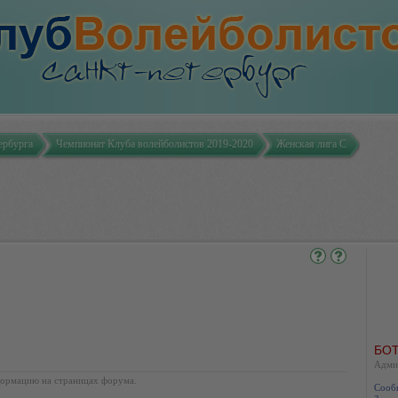
ербурга
Чемпионат Клуба волейболистов 2019-2020
Женская лига С
БОТ
Адми
ормацию на страницах форума.
Сооб