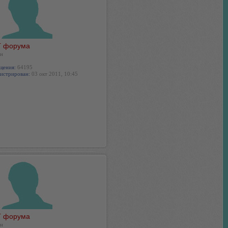
 форума
н
щения:
64195
истрирован:
03 окт 2011, 10:45
 форума
н