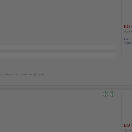
БОТ
Адми
Сооб
Зарег
ормацию на страницах форума.
БОТ
Адми