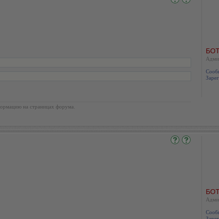
БОТ
Адми
Сооб
Зарег
ормацию на страницах форума.
БОТ
Адми
Сооб
Зарег