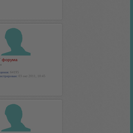
 форума
н
щения:
64195
истрирован:
03 окт 2011, 10:45