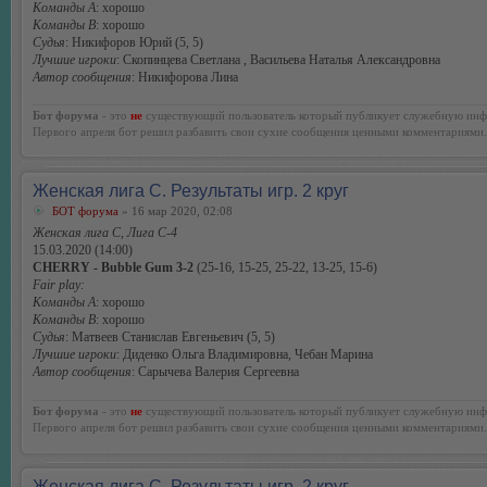
Команды А
: хорошо
Команды В
: хорошо
Судья
: Никифоров Юрий (5, 5)
Лучшие игроки
: Скопинцева Светлана , Васильева Наталья Александровна
Автор сообщения
: Никифорова Лина
Бот форума
- это
не
существующий пользователь который публикует служебную инф
Первого апреля бот решил разбавить свои сухие сообщения ценными комментариями.
Женская лига С. Результаты игр. 2 круг
БОТ форума
» 16 мар 2020, 02:08
Женская лига С, Лига С-4
15.03.2020 (14:00)
CHERRY - Bubble Gum 3-2
(25-16, 15-25, 25-22, 13-25, 15-6)
Fair play:
Команды А
: хорошо
Команды В
: хорошо
Судья
: Матвеев Станислав Евгеньевич (5, 5)
Лучшие игроки
: Диденко Ольга Владимировна, Чебан Марина
Автор сообщения
: Сарычева Валерия Сергеевна
Бот форума
- это
не
существующий пользователь который публикует служебную инф
Первого апреля бот решил разбавить свои сухие сообщения ценными комментариями.
Женская лига С. Результаты игр. 2 круг