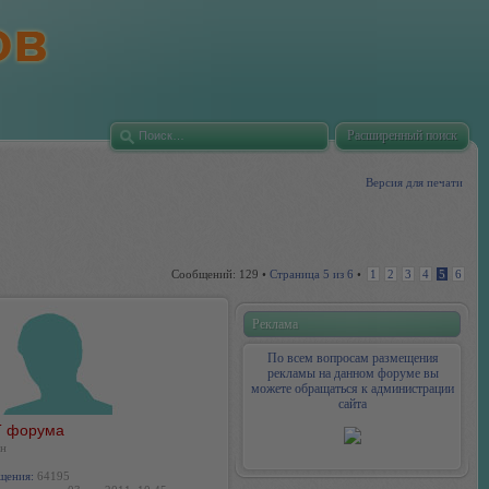
Расширенный поиск
Версия для печати
Сообщений: 129 •
Страница
5
из
6
•
1
2
3
4
5
6
Реклама
По всем вопросам размещения
рекламы на данном форуме вы
можете обращаться к администрации
сайта
 форума
н
щения:
64195