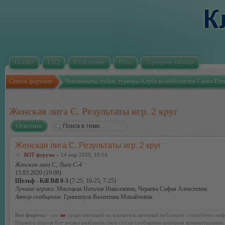
На сайт
FAQ
Регистрация
Вход
Турнирная таблица
Список форумов
Чемпионаты, кубки, турниры Клуба волейболистов Санкт-Пет
Женская лига С. Результаты игр. 2 круг
Ответить
Женская лига С. Результаты игр. 2 круг
БОТ форума
» 14 мар 2020, 10:14
Женская лига С, Лига С-4
13.03.2020 (19:00)
Шельф - Kill Bill 0-3
(7-25, 10-25, 7-25)
Лучшие игроки
: Мисецкая Наталья Николаевна, Чераева Софья Алексеевна
Автор сообщения
: Гриншпуль Валентина Михайловна
Бот форума
- это
не
существующий пользователь который публикует служебную инф
Первого апреля бот решил разбавить свои сухие сообщения ценными комментариями.