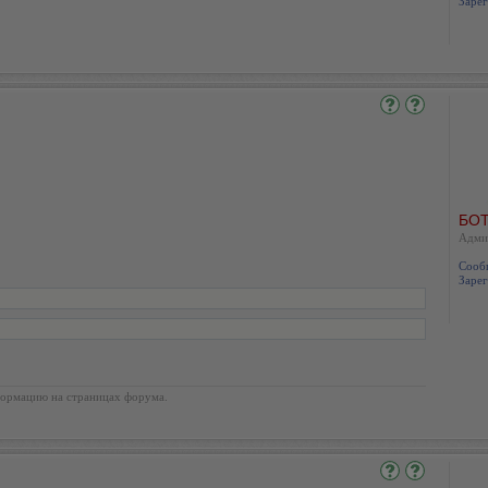
Зарег
БОТ
Адми
Сооб
Зарег
ормацию на страницах форума.