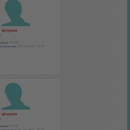
 форума
н
щения:
64195
истрирован:
03 окт 2011, 10:45
 форума
н
щения:
64195
истрирован:
03 окт 2011, 10:45