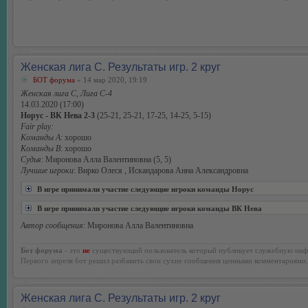
Женская лига С. Результаты игр. 2 круг
БОТ форума
» 14 мар 2020, 19:19
Женская лига С, Лига С-4
14.03.2020 (17:00)
Норус - ВК Нева 2-3
(25-21, 25-21, 17-25, 14-25, 5-15)
Fair play:
Команды А
: хорошо
Команды В
: хорошо
Судья
: Миронова Алла Валентиновна (5, 5)
Лучшие игроки
: Вирко Олеся , Искандарова Анна Александровна
В игре принимали участие следующие игроки команды Норус
В игре принимали участие следующие игроки команды ВК Нева
Автор сообщения
: Миронова Алла Валентиновна
Бот форума
- это
не
существующий пользователь который публикует служебную инф
Первого апреля бот решил разбавить свои сухие сообщения ценными комментариями.
Женская лига С. Результаты игр. 2 круг