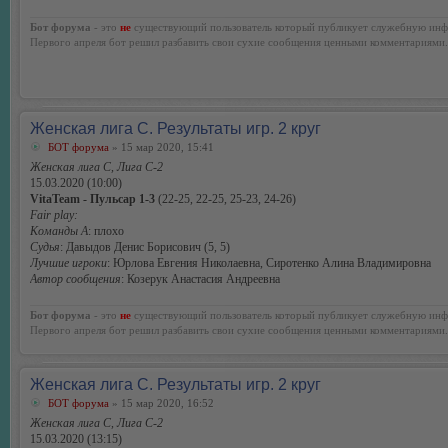
Бот форума
- это
не
существующий пользователь который публикует служебную инф
Первого апреля бот решил разбавить свои сухие сообщения ценными комментариями.
Женская лига С. Результаты игр. 2 круг
БОТ форума
» 15 мар 2020, 15:41
Женская лига С, Лига С-2
15.03.2020 (10:00)
VitaTeam - Пульсар 1-3
(22-25, 22-25, 25-23, 24-26)
Fair play:
Команды А
: плохо
Судья
: Давыдов Денис Борисович (5, 5)
Лучшие игроки
: Юрлова Евгения Николаевна, Сиротенко Алина Владимировна
Автор сообщения
: Козерук Анастасия Андреевна
Бот форума
- это
не
существующий пользователь который публикует служебную инф
Первого апреля бот решил разбавить свои сухие сообщения ценными комментариями.
Женская лига С. Результаты игр. 2 круг
БОТ форума
» 15 мар 2020, 16:52
Женская лига С, Лига С-2
15.03.2020 (13:15)