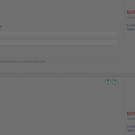
БОТ
Адми
Сооб
а
Зарег
ормацию на страницах форума.
БОТ
Адми
Сооб
Зарег