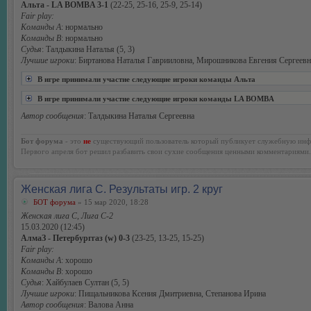
Альта - LA BOMBA 3-1
(22-25, 25-16, 25-9, 25-14)
Fair play:
Команды А
: нормально
Команды В
: нормально
Судья
: Талдыкина Наталья (5, 3)
Лучшие игроки
: Биртанова Наталья Гаврииловна, Мирошникова Евгения Сергеевн
В игре принимали участие следующие игроки команды Альта
В игре принимали участие следующие игроки команды LA BOMBA
Автор сообщения
: Талдыкина Наталья Сергеевна
Бот форума
- это
не
существующий пользователь который публикует служебную инф
Первого апреля бот решил разбавить свои сухие сообщения ценными комментариями.
Женская лига С. Результаты игр. 2 круг
БОТ форума
» 15 мар 2020, 18:28
Женская лига С, Лига С-2
15.03.2020 (12:45)
АлмаЗ - Петербурггаз (w) 0-3
(23-25, 13-25, 15-25)
Fair play:
Команды А
: хорошо
Команды В
: хорошо
Судья
: Хайбулаев Султан (5, 5)
Лучшие игроки
: Пищальникова Ксения Дмитриевна, Степанова Ирина
Автор сообщения
: Валова Анна