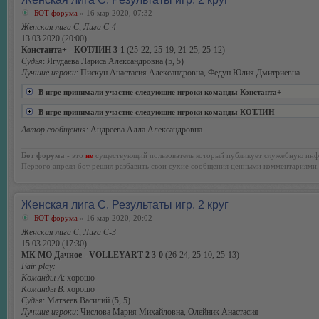
БОТ форума
» 16 мар 2020, 07:32
Женская лига С, Лига С-4
13.03.2020 (20:00)
Константа+ - КОТЛИН 3-1
(25-22, 25-19, 21-25, 25-12)
Судья
: Ягудаева Лариса Александровна (5, 5)
Лучшие игроки
: Пискун Анастасия Александровна, Федун Юлия Дмитриевна
В игре принимали участие следующие игроки команды Константа+
В игре принимали участие следующие игроки команды КОТЛИН
Автор сообщения
: Андреева Алла Александровна
Бот форума
- это
не
существующий пользователь который публикует служебную инф
Первого апреля бот решил разбавить свои сухие сообщения ценными комментариями.
Женская лига С. Результаты игр. 2 круг
БОТ форума
» 16 мар 2020, 20:02
Женская лига С, Лига С-3
15.03.2020 (17:30)
МК МО Дачное - VOLLEYART 2 3-0
(26-24, 25-10, 25-13)
Fair play:
Команды А
: хорошо
Команды В
: хорошо
Судья
: Матвеев Василий (5, 5)
Лучшие игроки
: Числова Мария Михайловна, Олейник Анастасия