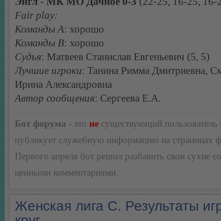
Энгл - МК МО Дачное 0-3
(22-25, 16-25, 16-
Fair play:
Команды А
: хорошо
Команды В
: хорошо
Судья
: Матвеев Станислав Евгеньевич (5, 5)
Лучшие игроки
: Танина Римма Дмитриевна, С
Ирина Александровна
Автор сообщения
: Сергеева Е.А.
Бот форума
- это
не
существующий пользователь
публикует служебную информацию на страницах 
Первого апреля бот решил разбавить свои сухие 
ценными комментариями.
Женская лига С. Результаты игр
круг