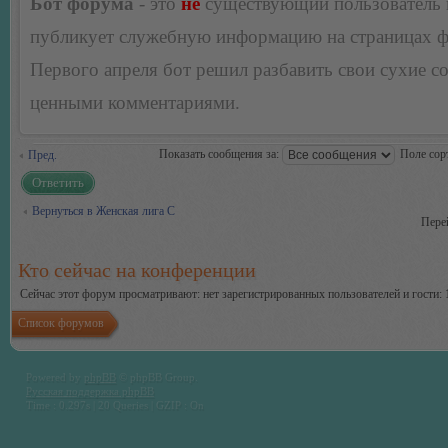
Бот форума
- это
не
существующий пользователь
публикует служебную информацию на страницах 
Первого апреля бот решил разбавить свои сухие 
ценными комментариями.
Показать сообщения за:
Поле сор
Пред.
Ответить
Вернуться в Женская лига С
Пере
Кто сейчас на конференции
Сейчас этот форум просматривают: нет зарегистрированных пользователей и гости: 
Список форумов
Powered by
phpBB
© phpBB Group.
Русская поддержка phpBB
Time : 0.297s | 20 Queries | GZIP : On