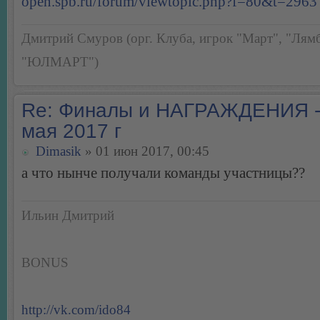
open.spb.ru/forum/viewtopic.php?f=80&t=2963
Дмитрий Смуров (орг. Клуба, игрок "Март", "Лямб
"ЮЛМАРТ")
Re: Финалы и НАГРАЖДЕНИЯ -
мая 2017 г
Dimasik
» 01 июн 2017, 00:45
а что нынче получали команды участницы??
Ильин Дмитрий
BONUS
http://vk.com/ido84