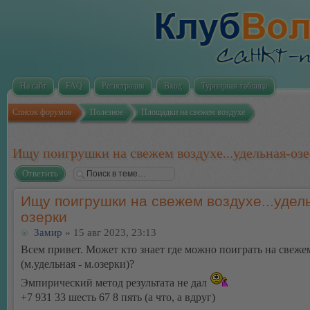
На сайт
FAQ
Регистрация
Вход
Турнирная таблица
Список форумов
Полезное
Площадки на свежем воздухе
Ищу поигрушки на свежем воздухе...удельная-оз
Ответить
Ищу поигрушки на свежем воздухе...удел
озерки
Замир
» 15 авг 2023, 23:13
Всем привет. Может кто знает где можно поиграть на свеже
(м.удельная - м.озерки)?
Эмпирический метод результата не дал
+7 931 33 шесть 67 8 пять (а что, а вдруг)