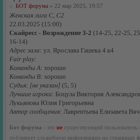
БОТ форума
» 22 мар 2025, 19:57
Женская лига С, С2
22.03.2025 (15:00)
Скайресс - Возрождение 3-2
(14-25, 22-25, 25
16-14)
Адрес зала:
ул. Ярослава Гашека 4 к4
Fair play:
Команды А
: хорошо
Команды В
: хорошо
Судья
:
[не указан]
(5, 5)
Лучшие игроки
: Боцула Виктория Александров
Лукьянова Юлия Григорьевна
Автор сообщения
: Лаврентьева Елизавета Вя
Бот форума
- это
не
существующий пользователь
публикует служебную информацию на страницах 