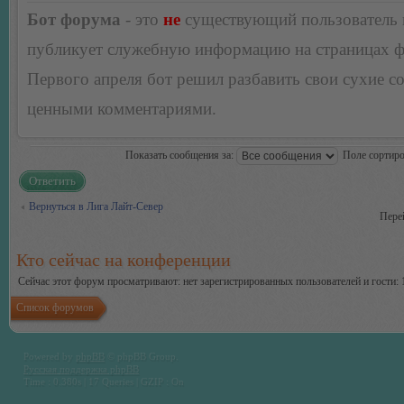
Бот форума
- это
не
существующий пользователь
публикует служебную информацию на страницах 
Первого апреля бот решил разбавить свои сухие 
ценными комментариями.
Показать сообщения за:
Поле сортир
Ответить
Вернуться в Лига Лайт-Север
Пере
Кто сейчас на конференции
Сейчас этот форум просматривают: нет зарегистрированных пользователей и гости: 
Список форумов
Powered by
phpBB
© phpBB Group.
Русская поддержка phpBB
Time : 0.380s | 17 Queries | GZIP : On