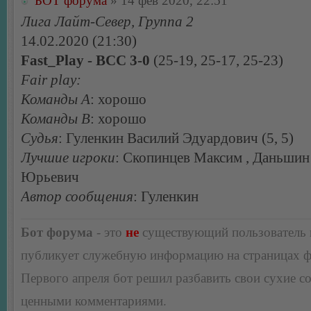
БОТ форума
» 14 фев 2020, 22:51
Лига Лайт-Север, Группа 2
14.02.2020 (21:30)
Fast_Play - BCC 3-0
(25-19, 25-17, 25-23)
Fair play:
Команды А
: хорошо
Команды В
: хорошо
Судья
: Гуленкин Василий Эдуардович (5, 5)
Лучшие игроки
: Скопинцев Максим , Даньши
Юрьевич
Автор сообщения
: Гуленкин
Бот форума
- это
не
существующий пользователь
публикует служебную информацию на страницах 
Первого апреля бот решил разбавить свои сухие 
ценными комментариями.