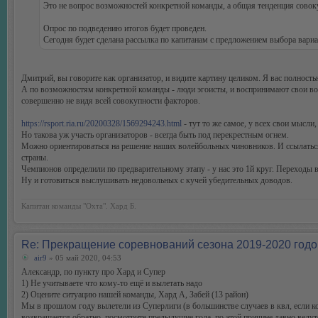
Это не вопрос возможностей конкретной команды, а общая тенденция совок
Опрос по подведению итогов будет проведен.
Сегодня будет сделана рассылка по капитанам с предложением выбора вариа
Дмитрий, вы говорите как организатор, и видите картину целиком. Я вас полност
А по возможностям конкретной команды - люди эгоисты, и воспринимают свои воз
совершенно не видя всей совокупности факторов.
https://rsport.ria.ru/20200328/1569294243.html
- тут то же самое, у всех свои мысли
Но такова уж участь организаторов - всегда быть под перекрестным огнем.
Можно ориентироваться на решение наших волейбольных чиновников. И ссылаться 
страны.
Чемпионов определили по предварительному этапу - у нас это 1й круг. Переходы вс
Ну и готовиться выслушивать недовольных с кучей убедительных доводов.
Капитан команды "Охта". Хард Б.
Re: Прекращение соревнований сезона 2019-2020 годо
air9
» 05 май 2020, 04:53
Александр, по пункту про Хард и Супер
1) Не учитываете что кому-то ещё и вылетать надо
2) Оцените ситуацию нашей команды, Хард А, Забей (13 район)
Мы в прошлом году вылетели из Суперлиги (в большинстве случаев в квл, если к
возвращается обратно, посмотрите предыдущие года, по этой причине давно ведут