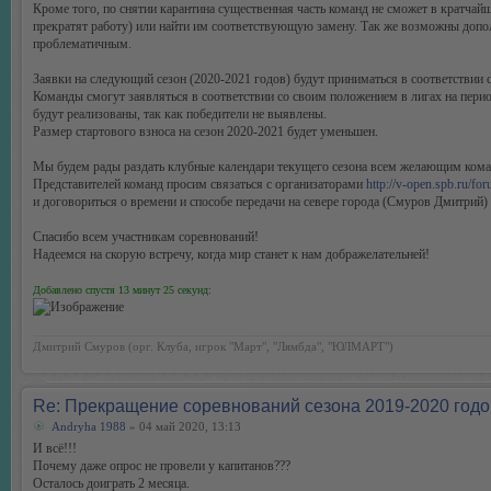
Кроме того, по снятии карантина существенная часть команд не сможет в кратчай
прекратят работу) или найти им соответствующую замену. Так же возможны допо
проблематичным.
Заявки на следующий сезон (2020-2021 годов) будут приниматься в соответствии с
Команды смогут заявляться в соответствии со своим положением в лигах на перио
будут реализованы, так как победители не выявлены.
Размер стартового взноса на сезон 2020-2021 будет уменьшен.
Мы будем рады раздать клубные календари текущего сезона всем желающим кома
Представителей команд просим связаться с организаторами
http://v-open.spb.ru/f
и договориться о времени и способе передачи на севере города (Смуров Дмитрий)
Спасибо всем участникам соревнований!
Надеемся на скорую встречу, когда мир станет к нам дображелательней!
Добавлено спустя 13 минут 25 секунд:
Дмитрий Смуров (орг. Клуба, игрок "Март", "Лямбда", "ЮЛМАРТ")
Re: Прекращение соревнований сезона 2019-2020 годо
Andryha 1988
» 04 май 2020, 13:13
И всё!!!
Почему даже опрос не провели у капитанов???
Осталось доиграть 2 месяца.