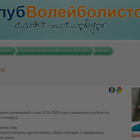
ербурга
Чемпионат Клуба волейболистов 2019-2020
Важное
ов
нии соревнований сезона 2019-2020 годов (чемпионата и кубков) по
х площадок.
менно этим.
итывать интересы других команд, общую ситуацию и официальные
Dim
т расти...