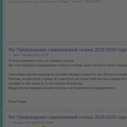
Дмитрий Смуров (орг. Клуба, игрок "Март", "Лямбда", "ЮЛМАРТ")
Re: Прекращение соревнований сезона 2019-2020 годо
air9
» 04 май 2020, 23:29
Если уж отменяем сезон, то отменяем совсем.
Мы тоже боролись за повышение в классе и считаю, мало что могло этому помеша
Однозначно против перехода по текущей таблице, количество игр абсолютно разн
Решение, которое всех устроит, не существует, но лучше чтоб оно было равное п
перейдут в лигу выше за то что сыграли больше игр
Вроде лучшие команды по качеству игр, а не по количеству определяются
Иван Ранцев
Re: Прекращение соревнований сезона 2019-2020 годо
Snaiper
» 04 май 2020, 23:46