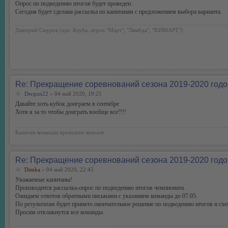
Опрос по подведению итогов будет проведен.
Сегодня будет сделана рассылка по капитанам с предложением выбора варианта.
Дмитрий Смуров (орг. Клуба, игрок "Март", "Лямбда", "ЮЛМАРТ")
Re: Прекращение соревнований сезона 2019-2020 годо
Dergun22
» 04 май 2020, 19:25
Давайте хоть кубок доиграем в сентябре
Хотя я за то чтобы доиграть вообще все!!!!
Капитан команды президент консалт
Re: Прекращение соревнований сезона 2019-2020 годо
Dimka
» 04 май 2020, 22:45
Уважаемые капитаны!
Производится рассылка-опрос по подведению итогов чемпионата.
Ожидаем ответов обратными письмами с указанием команды до 07.05.
По результатам будет принято окончательное решение по подведению итогов и схе
Просим откликнутся все команды.