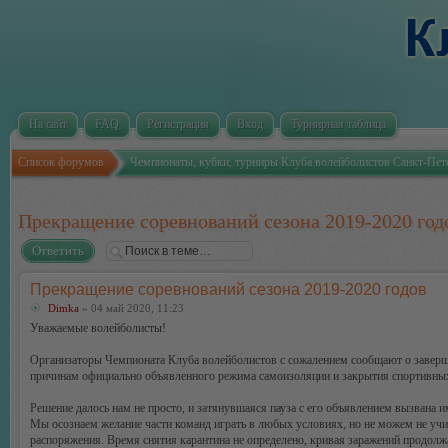
На сайт
FAQ
Регистрация
Вход
Турнирная таблица
Список форумов
Чемпионаты, кубки, турниры Клуба волейболистов Санкт-Пет
Прекращение соревнований сезона 2019-2020 год
Ответить
Прекращение соревнований сезона 2019-2020 годов
Dimka
» 04 май 2020, 11:23
Уважаемые волейболисты!
Организаторы Чемпионата Клуба волейболистов с сожалением сообщают о заверше
причинам официально объявленного режима самоизоляции и закрытия спортивны
Решение далось нам не просто, и затянувшаяся пауза с его объявлением вызвана и
Мы осознаем желание части команд играть в любых условиях, но не можем не уч
распоряжения. Время снятия карантина не определено, кривая заражений продолжае