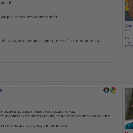
едующий?
 которые не особо что-то изменили бы..
And
Польз
Сооб
 общая картина,а не одностороннее решение ( оно конечно же самое
Зарег
Откуд
в
м залам и составам в летне-сентябрьский период.
ть дополнительной загрузки команд играми с предыдущего сезона, равно
и всех команд, учавствующих в чемпионате.