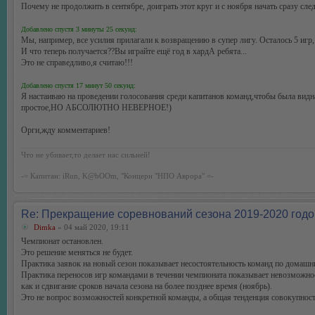
Почему не продолжить в сентябре, доиграть этот круг и с ноября начать сразу сл
Добавлено спустя 3 минуты 25 секунд:
Мы, например, все усилия прилагали к возвращению в супер лигу. Осталось 5 игр,
И что теперь получается??Вы играйте ещё год в хардА ребята...
Это не справедливо,я считаю!!!
Добавлено спустя 17 минут 50 секунд:
Я настаиваю на проведении голосования среди капитанов команд,чтобы была видна
простое,НО АБСОЛЮТНО НЕВЕРНОЕ!)
Орги,жду комментариев!
Что не убивает,то делает нас сильней!
-= Капитан: iRun, K@bOOm, "Концерн "НПО Аврора" =-
Re: Прекращение соревнований сезона 2019-2020 годо
Dimka
» 04 май 2020, 19:11
Чемпионат остановлен.
Это решение меняться не будет.
Практика заявок на новый сезон показывает несостоятельность команд по домашни
Практика переносов игр командами в течении чемпионата показывает невозможнос
как и сдвигание сроков начала сезона на более позднее время (ноябрь).
Это не вопрос возможностей конкретной команды, а общая тенденция совокупност