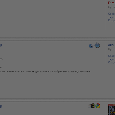
Dim
Oрга
Сооб
Зарег
Откуд
в
air9
Прох
Сооб
ть.
Зарег
Откуд
ое
о отношению ко всем, чем выделять «касту избранных команд» которые
в