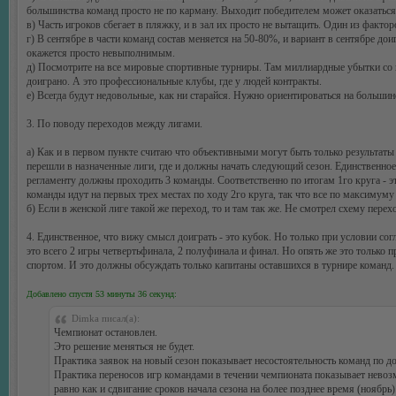
большинства команд просто не по карману. Выходит победителем может оказаться т
в) Часть игроков сбегает в пляжку, и в зал их просто не вытащить. Один из факто
г) В сентябре в части команд состав меняется на 50-80%, и вариант в сентябре д
окажется просто невыполнимым.
д) Посмотрите на все мировые спортивные турниры. Там миллиардные убытки со вс
доиграно. А это профессиональные клубы, где у людей контракты.
е) Всегда будут недовольные, как ни старайся. Нужно ориентироваться на больши
3. По поводу переходов между лигами.
а) Как и в первом пункте считаю что объективными могут быть только результаты 
перешли в назначенные лиги, где и должны начать следующий сезон. Единственное
регламенту должны проходить 3 команды. Соответственно по итогам 1го круга - это
команды идут на первых трех местах по ходу 2го круга, так что все по максимуму 
б) Если в женской лиге такой же переход, то и там так же. Не смотрел схему пере
4. Единственное, что вижу смысл доиграть - это кубок. Но только при условии сог
это всего 2 игры четвертьфинала, 2 полуфинала и финал. Но опять же это только п
спортом. И это должны обсуждать только капитаны оставшихся в турнире команд.
Добавлено спустя 53 минуты 36 секунд:
Dimka писал(а):
Чемпионат остановлен.
Это решение меняться не будет.
Практика заявок на новый сезон показывает несостоятельность команд по д
Практика переносов игр командами в течении чемпионата показывает невоз
равно как и сдвигание сроков начала сезона на более позднее время (ноябрь)