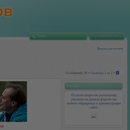
Расширенный поиск
Версия для печати
Сообщений: 39 •
Страница
1
из
2
•
1
2
Реклама
По всем вопросам размещения
рекламы на данном форуме вы
можете обращаться к администрации
сайта
ka