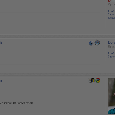
Dim
Oрга
Сооб
Зарег
Откуд
в
Der
Прох
Сооб
Зарег
в
ме заявок на новый сезон.