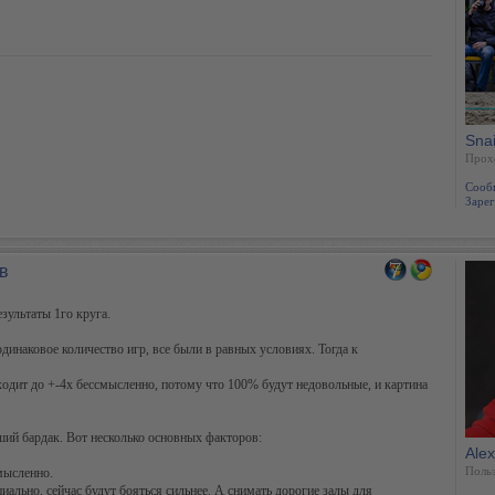
Sna
Прох
Сооб
Зарег
в
езультаты 1го круга.
динаковое количество игр, все были в равных условиях. Тогда к
оходит до +-4х бессмысленно, потому что 100% будут недовольные, и картина
ший бардак. Вот несколько основных факторов:
Ale
Польз
смысленно.
иально, сейчас будут бояться сильнее. А снимать дорогие залы для