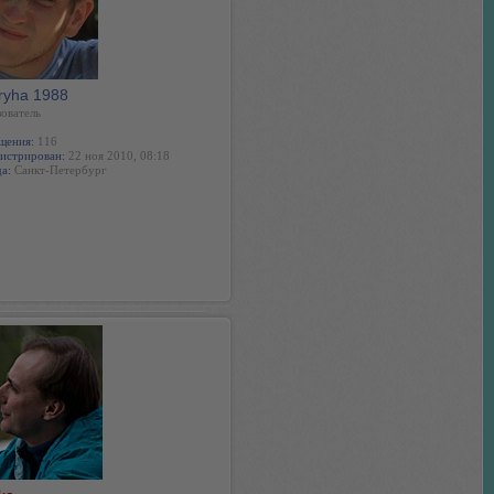
ryha 1988
ователь
щения:
116
истрирован:
22 ноя 2010, 08:18
а:
Санкт-Петербург