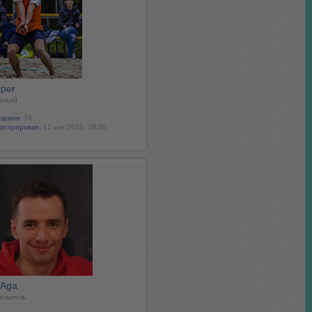
iper
ожий
щения:
34
истрирован:
11 сен 2015, 20:06
xAga
ователь