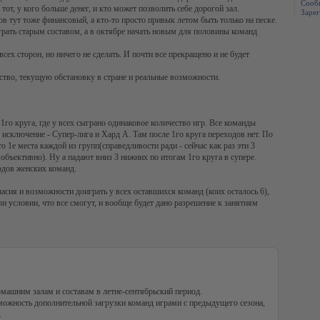
Сооб
от, у кого больше денег, и кто может позволить себе дорогой зал.
Зарег
ров тут тоже финансовый, а кто-то просто привык летом быть только на песке.
оиграть старым составом, а в октябре начать новым для половины команд
ех сторон, но ничего не сделать. И почти все прекращено и не будет
нство, текущую обстановку в стране и реальные возможности.
1го круга, где у всех сыграно одинаковое количество игр. Все команды
 исключение - Супер-лига и Хард А. Там после 1го круга переходов нет. По
 1е места каждой из групп(справедливости ради - сейчас как раз эти 3
объективно). Ну а падают вниз 3 нижних по итогам 1го круга в супере.
ходов женских команд.
ласия и возможности доиграть у всех оставшихся команд (коих осталось 6),
ри условии, что все смогут, и вообще будет дано разрешение к занятиям
омашним залам и составам в летне-сентябрьский период.
можность дополнительной загрузки команд играми с предыдущего сезона,
.