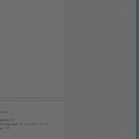
ожий
щения:
20
истрирован:
05 мар 2013, 23:14
а:
13R