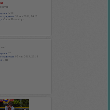
ka
низатор
щения:
5309
истрирован:
31 янв 2007, 10:59
а:
Санкт-Петербург
ожий
щения:
20
истрирован:
05 мар 2013, 23:14
а:
13R