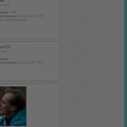
ka
низатор
щения:
5309
истрирован:
31 янв 2007, 10:59
а:
Санкт-Петербург
gun22
ожий
щения:
7
истрирован:
13 июн 2017, 09:47