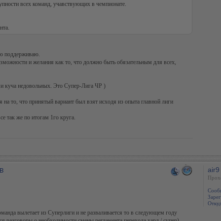
упности всех команд, учавствующих в чемпионате.
нта.
ью поддерживаю.
можности и желания как то, что должно быть обязательным для всех,
, и куча недовольных. Это Супер-Лига ЧР )
на то, что принятый вариант был взят исходя из опыта главной лиги
е так же по итогам 1го круга.
в
air9
Прох
Сооб
Зарег
Откуд
оманда вылетает из Суперлиги и не разваливается то в следующем году
ся разговоры о необходимости смены регламента перехода хард / супер).