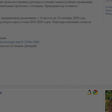
Oрга
шие сроки восстановить договора со своими залами (учебные организации
лнительные проблемы с составами. Проведение игр останется
Сооб
Зарег
Откуд
 традиционным расписанием: с 14 августа по 14 сентября 2020 года.
д второго круга сезона 2019-2020 годов. Переходы окончания сезона не
ндам.
orum/viewtopic.php?f=125&t=5481
 или юге (Степанов Дмитрий).
в