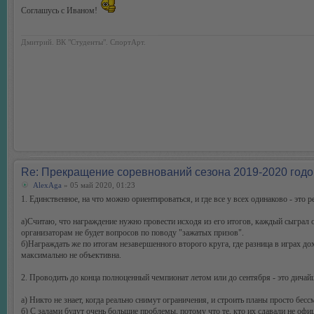
Соглашусь с Иваном!
Дмитрий. ВК "Студенты". СпортАрт.
Re: Прекращение соревнований сезона 2019-2020 годо
AlexAga
» 05 май 2020, 01:23
1. Единственное, на что можно ориентироваться, и где все у всех одинаково - это р
а)Считаю, что награждение нужно провести исходя из его итогов, каждый сыграл о
организаторам не будет вопросов по поводу "зажатых призов".
б)Награждать же по итогам незавершенного второго круга, где разница в играх д
максимально не объективна.
2. Проводить до конца полноценный чемпионат летом или до сентября - это дичай
а) Никто не знает, когда реально снимут ограничения, и строить планы просто бес
б) С залами будут очень большие проблемы, потому что те, кто их сдавали не офиц