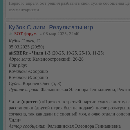
Первого апреля бот решил разбавить свои сухие сообщения ц
комментариями.
Кубок С лиги. Результаты игр.
БОТ форума
» 06 мар 2025, 22:40
Кубок С лиги, C
05.03.2025 (20:50)
айSBERг - Чили 1-3
(20-25, 19-25, 25-13, 11-25)
Адрес зала:
Каменоостровский, 26-28
Fair play:
Команды А
: хорошо
Команды В
: хорошо
Судья
: Королев Олег (5, 3)
Лучшие игроки
: Фальшинская Элеонора Геннадиевна, Рехти
Чили:
(протест)
«Протест: в третьей партии судья свистнул
расстановки (другой игрок был на подаче), после розыгрыша
согласна, так как дали не спорный мяч, а очко отдали сопер
Чили»
Автор сообщения
: Фальшинская Элеонора Геннадиевна