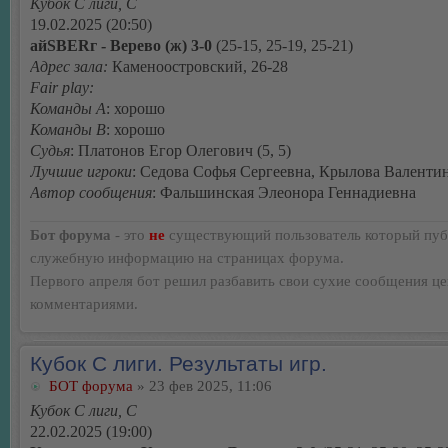
Кубок С лиги, C
19.02.2025 (20:50)
айSBERг - Верево (ж) 3-0
(25-15, 25-19, 25-21)
Адрес зала:
Каменоостровский, 26-28
Fair play:
Команды А
: хорошо
Команды В
: хорошо
Судья
: Платонов Егор Олегович (5, 5)
Лучшие игроки
: Седова Софья Сергеевна, Крылова Валенти
Автор сообщения
: Фальшинская Элеонора Геннадиевна
Бот форума
- это
не
существующий пользователь который пуб
служебную информацию на страницах форума.
Первого апреля бот решил разбавить свои сухие сообщения ц
комментариями.
Кубок С лиги. Результаты игр.
БОТ форума
» 23 фев 2025, 11:06
Кубок С лиги, C
22.02.2025 (19:00)