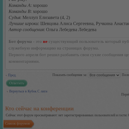
Команды А
: хорошо
Команды В
: хорошо
Судья
: Меллуп Елизавета (4, 2)
Лучшие игроки
: Шевцова Алиса Сергеевна, Ручкина Анаста
Автор сообщения
: Ольга Лебедева Лебедева
Бот форума
- это
не
существующий пользователь который пуб
служебную информацию на страницах форума.
Первого апреля бот решил разбавить свои сухие сообщения ц
комментариями.
Показать сообщения за:
Поле
Пред.
Ответить
Вернуться в Кубок С лиги
Пере
Кто сейчас на конференции
Сейчас этот форум просматривают: нет зарегистрированных пользователей и гости: 
Список форумов