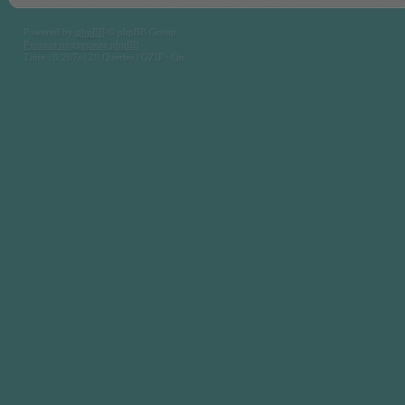
Powered by
phpBB
© phpBB Group.
Русская поддержка phpBB
Time : 0.207s | 20 Queries | GZIP : On