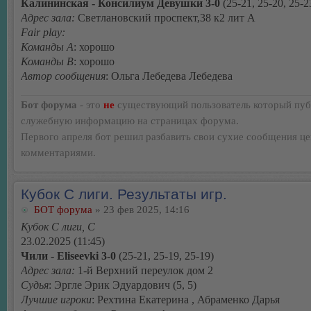
Калининская - Консилиум Девушки 3-0
(25-21, 25-20, 25-2
Адрес зала:
Светлановский проспект,38 к2 лит А
Fair play:
Команды А
: хорошо
Команды В
: хорошо
Автор сообщения
: Ольга Лебедева Лебедева
Бот форума
- это
не
существующий пользователь который пуб
служебную информацию на страницах форума.
Первого апреля бот решил разбавить свои сухие сообщения ц
комментариями.
Кубок С лиги. Результаты игр.
БОТ форума
» 23 фев 2025, 14:16
Кубок С лиги, C
23.02.2025 (11:45)
Чили - Eliseevki 3-0
(25-21, 25-19, 25-19)
Адрес зала:
1-й Верхний переулок дом 2
Судья
: Эргле Эрик Эдуардович (5, 5)
Лучшие игроки
: Рехтина Екатерина , Абраменко Дарья