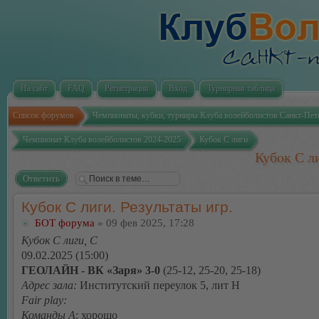
На сайт
FAQ
Регистрация
Вход
Турнирная таблица
Список форумов
Чемпионаты, кубки, турниры Клуба волейболистов Санкт-Пет
Чемпионат Клуба волейболистов 2024-2025
Кубок С лиги
Кубок С ли
Ответить
Кубок С лиги. Результаты игр.
БОТ форума
» 09 фев 2025, 17:28
Кубок С лиги, C
09.02.2025 (15:00)
ГЕОЛАЙН - ВК «Заря» 3-0
(25-12, 25-20, 25-18)
Адрес зала:
Институтский переулок 5, лит Н
Fair play:
Команды А
: хорошо