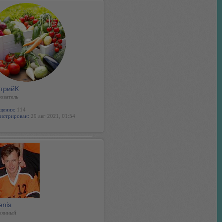
трийК
ователь
щения:
114
истрирован:
29 авг 2021, 01:54
enis
оянный