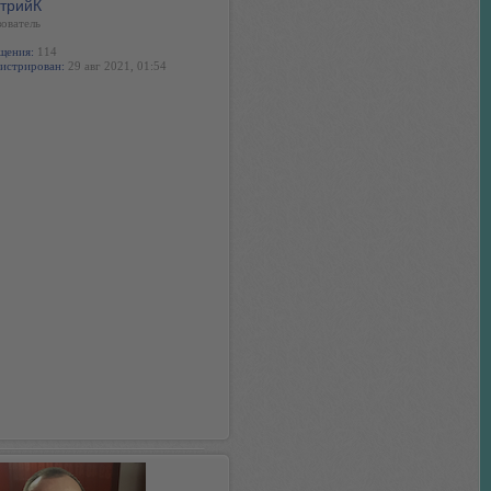
трийК
ователь
щения:
114
истрирован:
29 авг 2021, 01:54