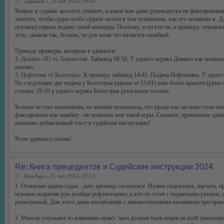
Tapalane
» 20 окт 2024, 00:45
Вопрос к судьям: коллеги, скажите, а какие вам даны руководства по фиксирован
заметил, чтобы судьи особо судили заслон в том понимании, как его понимаю я. 
игроков) скрыть подачу своей команды. Поэтому, если кто-то, к примеру, отрывает
тело, скажем так, больше, то для меня это является ошибкой.
Приведу примеры, которым я удивился:
1.
Динамо-ЛО vs Локомотив
. Таймкод 08:58. У одного игрока Динамо как миниму
высоко.
2.
Нефтяник vs Белогорье
. К примеру таймкод 14:41. Подача Нефтяника. У одного
Но следующие две подача у Белогорья (время от 15:01) шик-блеск-красота (руки 
головы. 19:10 у одного игрока Белогорья руки выше головы.
Больше не стал выискивать, но внешне показалось, что вроде как заслона стало мен
фиксировали как ошибку - не попалось мне такой игры. Скажите, применение дан
понимаю добавленный текст в судейские инструкции?
Всем удачного сезона!
Re: Книга прецедентов и Судейские инструкции 2024
AlexAga
» 21 окт 2024, 22:11
1. Основная задача судьи - дать зрелищу состояться. Нужно подсказать, научить,
игроков поднятие рук вообще рефлекторное, а кто-то стоит с поднятыми руками, с
розыгрышей. Для этого даны послабления с множественными касаниями при прием
2. Многие упускают из внимания пункт "мяч должен быть виден на всей траектории