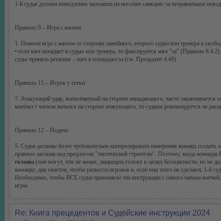
1-й судья должен немедленно наложить на него/нее санкцию за неправильное повед
Правило 9 – Игра с мячом
1. Помехи игре c мячом со стороны линейного, второго судьи или тренера в свобо
• если мяч попадает в судью или тренера, то фиксируется мяч "за" (Правило 8.4.2
судье принять решение – мяч в площадке/за (см. Прецедент 4.49).
Правило 11 – Игрок у сетки
7. Атакующий удар, выполняемый на стороне нападающего, часто заканчивается за 
контакт с мячом начался на стороне атакующего, то судьям рекомендуется не расц
Правило 12 – Подача
5. Судьи должны более требовательно контролировать намерения команд создать з
правило заслона под предлогом "тактической стратегии". Поэтому, когда ком
головы
(они могут, тем не менее, защищать голову в целях безопасности, но не 
команде, дав свисток, чтобы развести игроков и, если они этого не сделают, 1-й с
Необходимо, чтобы ВСЕ судьи применяли эти инструкции с самого начала матчей,
игры.
Re: Книга прецедентов и Судейские инструкции 2024