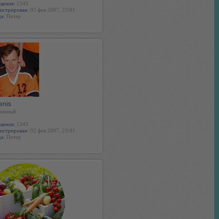
щения:
1343
истрирован:
02 фев 2007, 23:01
а:
Питер
enis
оянный
щения:
1343
истрирован:
02 фев 2007, 23:01
а:
Питер