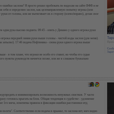
ию ошибки заслона? Я просто решил пробежать по видосам на сайте ВФВ и не
Для себя я определяю заслон, как целенаправленную попытку игрока (или
 руки от головы, или же вытягивает их в сторону (влево/вправо), делая свое
м одна рука высоко поднята. 09:45 - опять у Динамо у одного игрока руки
Tap
 игрока передней линии руки выше головы - чистой воды заслон (для меня).
Прох
на затылке). 17:46 подача Нефтяника - снова руки одного игрока выше
Сооб
Зарег
ьше - в том плане, что игроки не особо его ставят, но чтобы его судьи
ного пункты руководств начнется позже, или же я слишком буквально
 предупредить и минимизировать возможность ненужных свистков. У части
разу готовясь прыгать на блок. Общая тенденция в судействе - удлинение
е 1го мяча, изменены правила в фиксации ошибки расстановки итд.
 полета". Соответственно если подача в прыжке, то заслона нет, мяч видно