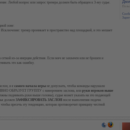
Дми
ение. Любой вопрос или запрос тренера должен быть обращен к 3-му судье.
Польз
Сооб
Зарег
дной зоне:
). Исключение: тренер проникает в пространство над площадкой, и это мешает
сеткой из-за инерции действия. Если мяч не захвачен или не брошен и
енивать это как ошибку.
аслон, и
с самого начала игры
не допускать, чтобы команды нарушали
анда ЯВНО ОБРАЗУЕТ ГРУППУ с намерением заслона, или
руки игроков выше
должны поднимать руки выше головы), судья может указать на это подающей
удья должен
ЗАФИКСИРОВАТЬ ЗАСЛОН
после выполнения подачи.
 чтобы пресечь эту тенденцию, которая противоречит принципу честной