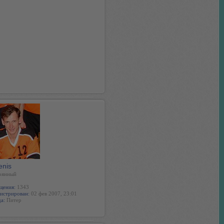
enis
оянный
щения:
1343
истрирован:
02 фев 2007, 23:01
а:
Питер