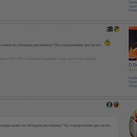
Сооб
Зарег
Откуд
может не соблюдать расстановку? Ну и продолжение про заслон...
щино (54+). Все сообщения отражают только мое личное мнение...
D.D
Пост
Сооб
Зарег
Откуд
манда может не соблюдать расстановку? Ну и продолжение про заслон...