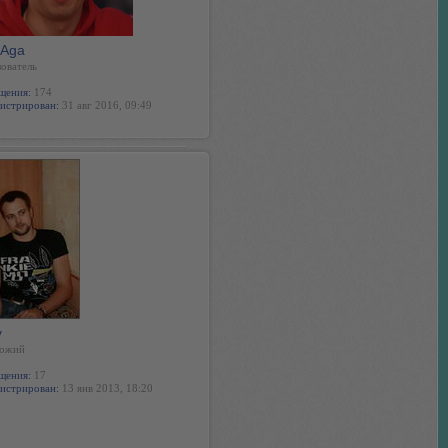
xAga
ователь
щения:
174
истрирован:
31 авг 2016, 09:49
y
ожий
щения:
17
истрирован:
13 янв 2013, 18:20