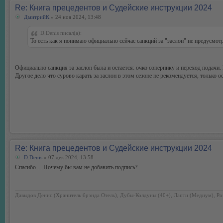
Re: Книга прецедентов и Судейские инструкции 2024
ДмитрийК
» 24 ноя 2024, 13:48
D.Denis писал(а):
То есть как я понимаю официально сейчас санкций за "заслон" не предусмот
Официально санкция за заслон была и остается: очко сопернику и переход подачи. П
Другое дело что сурово карать за заслон в этом сезоне не рекомендуется, тольк
Re: Книга прецедентов и Судейские инструкции 2024
D.Denis
» 07 дек 2024, 13:58
Спасибо.... Почему бы вам не добавить подпись?
Давыдов Денис (Хранитель брэнда Отель), Дубы-Колдуны (40+), Лапти (Медиум), Ро