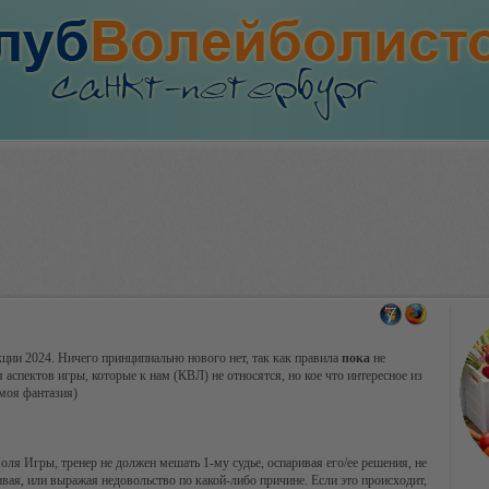
кции 2024. Ничего принципиально нового нет, так как правила
пока
не
 аспектов игры, которые к нам (КВЛ) не относятся, но кое что интересное из
моя фантазия)
оля Игры, тренер не должен мешать 1-му судье, оспаривая его/ее решения, не
вая, или выражая недовольство по какой-либо причине. Если это происходит,