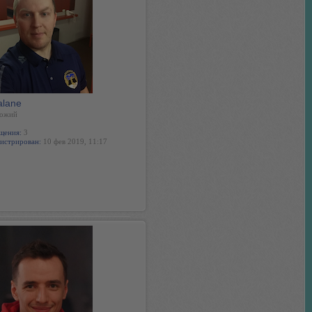
alane
ожий
щения:
3
истрирован:
10 фев 2019, 11:17