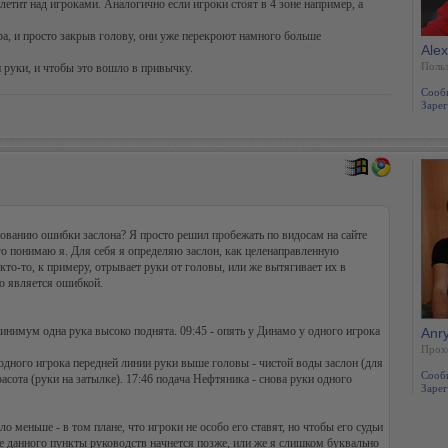
 летит над игроками. Аналогично если игроки стоят в 4 зоне например, а
ра, и просто закрыв голову, они уже перекроют намного больше
Ale
Польз
и руки, и чтобы это вошло в привычку.
Сооб
Зарег
ированию ошибки заслона? Я просто решил пробежать по видосам на сайте
его понимаю я. Для себя я определяю заслон, как целенаправленную
кто-то, к примеру, отрывает руки от головы, или же вытягивает их в
то является ошибкой.
инимум одна рука высоко поднята. 09:45 - опять у Динамо у одного игрока
Anr
Прох
одного игрока передней линии руки выше головы - чистой воды заслон (для
Сооб
асота (руки на затылке). 17:46 подача Нефтяника - снова руки одного
Зарег
ло меньше - в том плане, что игроки не особо его ставят, но чтобы его судьи
е данного пункты руководств начнется позже, или же я слишком буквально