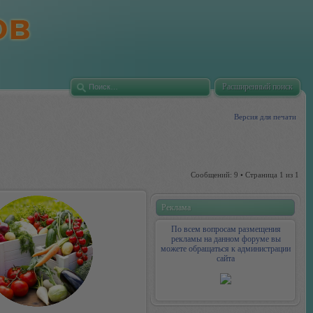
Расширенный поиск
Версия для печати
Сообщений: 9 • Страница
1
из
1
Реклама
По всем вопросам размещения
рекламы на данном форуме вы
можете обращаться к администрации
сайта