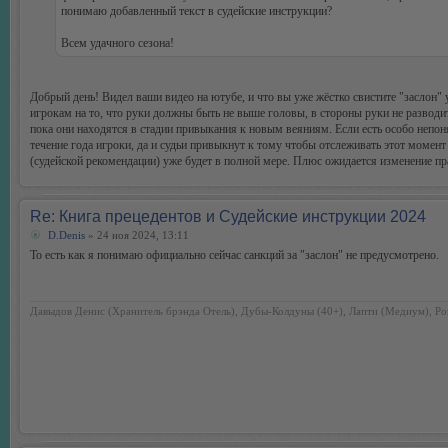
понимаю добавленный текст в судейские инструкции?
Всем удачного сезона!
Добрый день! Видел ваши видео на ютубе, и что вы уже жёстко свистите "заслон"
игрокам на то, что руки должны быть не выше головы, в стороны руки не разводит
пока они находятся в стадии привыкания к новым веяниям. Если есть особо непон
течение года игроки, да и судьи привыкнут к тому чтобы отслеживать этот момент
(судейской рекомендации) уже будет в полной мере. Плюс ожидается изменение пр
Re: Книга прецедентов и Судейские инструкции 2024
D.Denis
» 24 ноя 2024, 13:11
То есть как я понимаю официально сейчас санкций за "заслон" не предусмотрено.
Давыдов Денис (Хранитель брэнда Отель), Дубы-Колдуны (40+), Лапти (Медиум), Ро