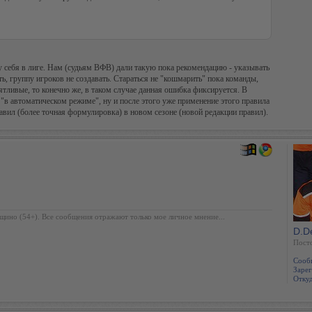
 у себя в лиге. Нам (судьям ВФВ) дали такую пока рекомендацию - указывать
ь, группу игроков не создавать. Стараться не "кошмарить" пока команды,
ятливые, то конечно же, в таком случае данная ошибка фиксируется. В
 "в автоматическом режиме", ну и после этого уже применение этого правила
авил (более точная формулировка) в новом сезоне (новой редакции правил).
щино (54+). Все сообщения отражают только мое личное мнение...
D.D
Пост
Сооб
Зарег
Откуд