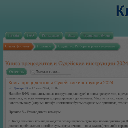
На сайт
FAQ
Регистрация
Вход
Турнирная таблица
Список форумов
Полезное
Судейство. Разборы игровых моментов.
Книга прецедентов и Судейские инструкции 2024
Ответить
Книга прецедентов и Судейские инструкции 2024
ДмитрийК
» 12 июл 2024, 00:07
На сайте ВФВ появились новые инструкции для судей и книга прецедентов, в реда
менялись, но есть некоторые корректировки и дополнения. Многие из них касаются
нового выложу (жирный шрифт и заглавные буквы сохранены с оригинала, это не 
Правило 5 – Руководители команды
6. Когда скамейки команд находятся позади первого судьи при новой ориентации П
должен приближаться к стойке судьи (ограничение – зона замены) что-либо спраши