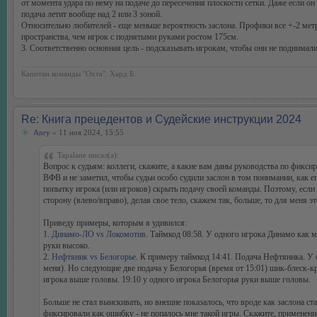
от момента удара по нему на подаче до пересечения плоскости сетки. Даже если он
подача летит вообще над 2 или 3 зоной.
Относительно любителей - еще меньше вероятность заслона. Профики все +-2 мет
пространства, чем игрок с поднятыми руками ростом 175см.
3. Соответственно основная цель - подсказывать игрокам, чтобы они не поднимал
Капитан команды "Охта". Хард Б.
Re: Книга прецедентов и Судейские инструкции 2024
Anry
» 11 ноя 2024, 15:55
Tapalane писал(а):
Вопрос к судьям: коллеги, скажите, а какие вам даны руководства по фикс
ВФВ и не заметил, чтобы судьи особо судили заслон в том понимании, как 
попытку игрока (или игроков) скрыть подачу своей команды. Поэтому, если 
сторону (влево/вправо), делая свое тело, скажем так, больше, то для меня э
Приведу примеры, которым я удивился:
1.
Динамо-ЛО vs Локомотив
. Таймкод 08:58. У одного игрока Динамо как м
руки высоко.
2.
Нефтяник vs Белогорье
. К примеру таймкод 14:41. Подача Нефтяника. У 
меня). Но следующие две подача у Белогорья (время от 15:01) шик-блеск-кр
игрока выше головы. 19:10 у одного игрока Белогорья руки выше головы.
Больше не стал выискивать, но внешне показалось, что вроде как заслона ста
фиксировали как ошибку - не попалось мне такой игры. Скажите, применени