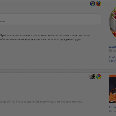
рено.
равила не менялись и в них есть и описание заслона и санкция за него.
о особо непонятливых или игнорирующих предупреждения судьи.
Дми
Польз
Сооб
Зарег
щино (54+). Все сообщения отражают только мое личное мнение...
D.D
Пост