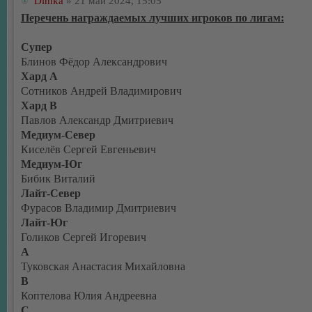
Dimka
» 21 май 2024, 15:05
Перечень награждаемых лучших игроков по лигам:
Супер
Блинов Фёдор Александрович
Хард А
Сотников Андрей Владимирович
Хард В
Павлов Александр Дмитриевич
Медиум-Север
Киселёв Сергей Евгеньевич
Медиум-Юг
Бибик Виталий
Лайт-Север
Фурасов Владимир Дмитриевич
Лайт-Юг
Голиков Сергей Игоревич
А
Туковская Анастасия Михайловна
В
Коптелова Юлия Андреевна
С