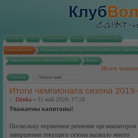
На сайт
FAQ
Регистрация
Вход
Турнирная таблица
Список форумов
Чемпионаты, кубки, турниры Клуба волейболистов Санкт-Пет
Чемпионат Клуба волейболистов 2019-2020
Важное
Итоги чемпио
Ответить
Итоги чемпионата сезона 2019
Dimka
» 11 май 2020, 17:28
Уважаемы капитаны!
Поскольку первичное решение организаторов
завершении текущего сезона вызвало много