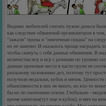
Видимо любителей считать чужие деньги было 
как следствие обвинений организаторов в том,
"зажали" призы и "никчемная скидка" на сле
их не заменит. И оказалось проще наградить хо
чтобы скинуть с себя данные обвинения. В ви
количества игр и игр с разными по уровню с
данные призовые места в части групп не соот
реальному положению дел, поэтому тут просто
получили медальки, кубок и мячик. Ценности 
объективности в них не много, но кто-то може
бы их по окончании сезона. Глобально - медаль
кроме капитана(тут еще и кубок), и мяч на ком
что завидовать-то нечему особо. Мне если че