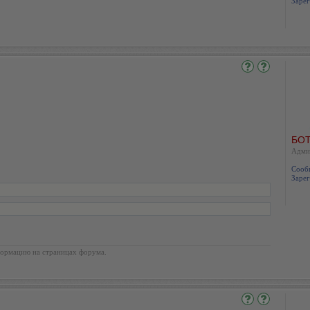
Зарег
БОТ
Адми
Сооб
Зарег
ормацию на страницах форума.