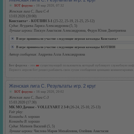
БОТ форума
» 16 мар 2020, 07:32
Женская лига С, Лига С-4
13.03.2020 (20:00)
Константа+ - КОТЛИН 3-1
(25-22, 25-19, 21-25, 25-12)
Судья
: Ягудаева Лариса Александровна (5, 5)
Лучшие игроки
: Пискун Анастасия Александровна, Федун Юлия Дмитриевна
В игре принимали участие следующие игроки команды Константа+
В игре принимали участие следующие игроки команды КОТЛИН
Автор сообщения
: Андреева Алла Александровна
Бот форума
- это
не
существующий пользователь который публикует служебную инф
Первого апреля бот решил разбавить свои сухие сообщения ценными комментариями.
Женская лига С. Результаты игр. 2 круг
БОТ форума
» 16 мар 2020, 20:02
Женская лига С, Лига С-3
15.03.2020 (17:30)
МК МО Дачное - VOLLEYART 2 3-0
(26-24, 25-10, 25-13)
Fair play:
Команды А
: хорошо
Команды В
: хорошо
Судья
: Матвеев Василий (5, 5)
Лучшие игроки
: Числова Мария Михайловна, Олейник Анастасия