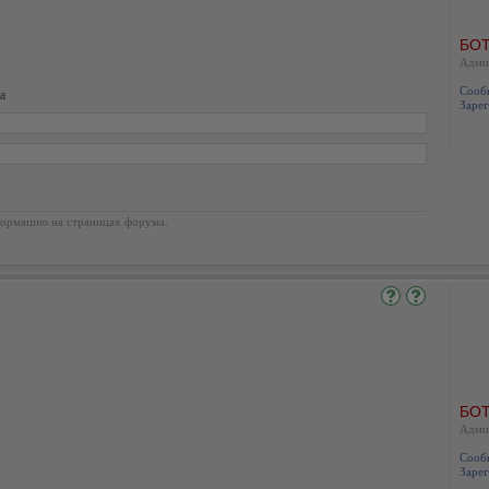
БОТ
Адми
Сооб
а
Зарег
ормацию на страницах форума.
БОТ
Адми
Сооб
Зарег