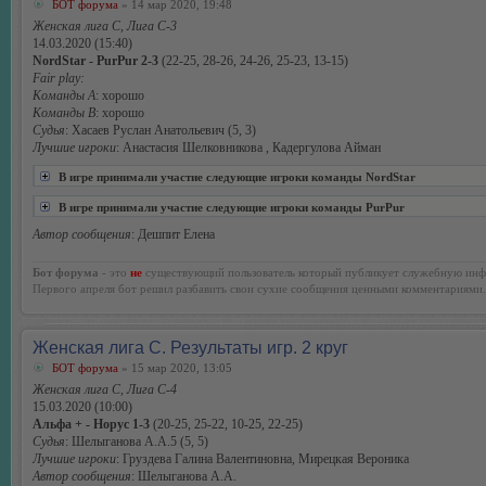
БОТ форума
» 14 мар 2020, 19:48
Женская лига С, Лига С-3
14.03.2020 (15:40)
NordStar - PurPur 2-3
(22-25, 28-26, 24-26, 25-23, 13-15)
Fair play:
Команды А
: хорошо
Команды В
: хорошо
Судья
: Хасаев Руслан Анатольевич (5, 3)
Лучшие игроки
: Анастасия Шелковникова , Кадергулова Айман
В игре принимали участие следующие игроки команды NordStar
В игре принимали участие следующие игроки команды PurPur
Автор сообщения
: Дешпит Елена
Бот форума
- это
не
существующий пользователь который публикует служебную инф
Первого апреля бот решил разбавить свои сухие сообщения ценными комментариями.
Женская лига С. Результаты игр. 2 круг
БОТ форума
» 15 мар 2020, 13:05
Женская лига С, Лига С-4
15.03.2020 (10:00)
Альфа + - Норус 1-3
(20-25, 25-22, 10-25, 22-25)
Судья
: Шелыганова А.А.5 (5, 5)
Лучшие игроки
: Груздева Галина Валентиновна, Мирецкая Вероника
Автор сообщения
: Шелыганова А.А.