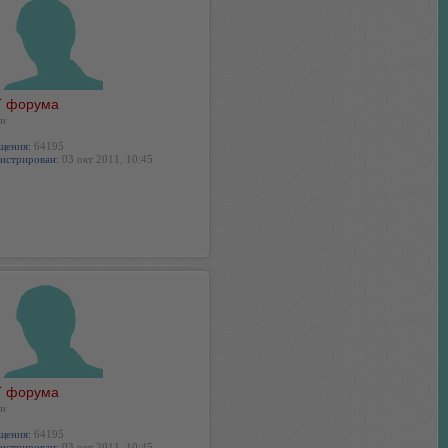
 форума
н
щения:
64195
истрирован:
03 окт 2011, 10:45
 форума
н
щения:
64195
истрирован:
03 окт 2011, 10:45