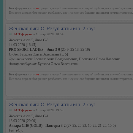
Бот форума
- это
не
существующий пользователь который публикует служебную инф
Первого апреля бот решил разбавить свои сухие сообщения ценными комментариями.
Женская лига С. Результаты игр. 2 круг
БОТ форума
» 15 мар 2020, 18:54
Женская лига С, Лига С-3
14.03.2020 (16:45)
PRO SPORT LADIES - Энгл 3-0
(25-9, 25-13, 25-19)
Судья
: Буркова Ольга Валерьевна (5, 5)
Лучшие игроки
: Бренинг Анна Владимировна, Поспелова Ольга Павловна
Автор сообщения
: Буркова Ольга Валерьевна
Бот форума
- это
не
существующий пользователь который публикует служебную инф
Первого апреля бот решил разбавить свои сухие сообщения ценными комментариями.
Женская лига С. Результаты игр. 2 круг
БОТ форума
» 15 мар 2020, 19:59
Женская лига С, Лига С-1
13.03.2020 (20:00)
Ангара СПб (GOLD) - Пантеры 3-2
(27-25, 25-23, 15-25, 21-25, 15-5)
Fair play: