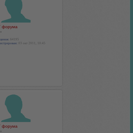
 форума
н
щения:
64195
истрирован:
03 окт 2011, 10:45
 форума
н