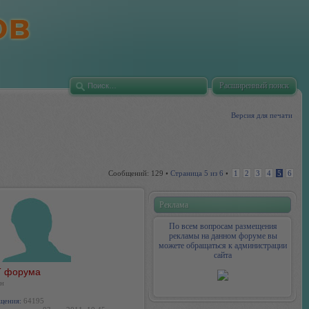
Расширенный поиск
Версия для печати
Сообщений: 129 •
Страница
5
из
6
•
1
2
3
4
5
6
Реклама
По всем вопросам размещения
рекламы на данном форуме вы
можете обращаться к администрации
сайта
 форума
н
щения:
64195