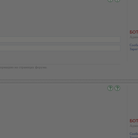
БОТ
Адми
Сооб
Зарег
ормацию на страницах форума.
БОТ
Адми
Сооб
Зарег