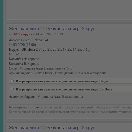
Женская лига С. Результаты игр. 2 круг
БОТ форума
» 14 мар 2020, 19:19
Женская лига С, Лига С-4
14.03.2020 (17:00)
Норус - ВК Нева 2-3
(25-21, 25-21, 17-25, 14-25, 5-15)
Fair play:
Команды А
: хорошо
Команды В
: хорошо
Судья
: Миронова Алла Валентиновна (5, 5)
Лучшие игроки
: Вирко Олеся , Искандарова Анна Александровна
В игре принимали участие следующие игроки команды Норус
В игре принимали участие следующие игроки команды ВК Нева
Автор сообщения
: Миронова Алла Валентиновна
Бот форума
- это
не
существующий пользователь который публикует служебную инф
Первого апреля бот решил разбавить свои сухие сообщения ценными комментариями.
Женская лига С. Результаты игр. 2 круг