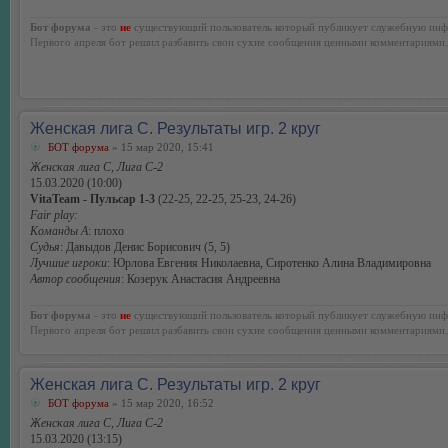
Бот форума
- это
не
существующий пользователь который публикует служебную инф
Первого апреля бот решил разбавить свои сухие сообщения ценными комментариями.
Женская лига С. Результаты игр. 2 круг
БОТ форума
» 15 мар 2020, 15:41
Женская лига С, Лига С-2
15.03.2020 (10:00)
VitaTeam - Пульсар 1-3
(22-25, 22-25, 25-23, 24-26)
Fair play:
Команды А
: плохо
Судья
: Давыдов Денис Борисович (5, 5)
Лучшие игроки
: Юрлова Евгения Николаевна, Сиротенко Алина Владимировна
Автор сообщения
: Козерук Анастасия Андреевна
Бот форума
- это
не
существующий пользователь который публикует служебную инф
Первого апреля бот решил разбавить свои сухие сообщения ценными комментариями.
Женская лига С. Результаты игр. 2 круг
БОТ форума
» 15 мар 2020, 16:52
Женская лига С, Лига С-2
15.03.2020 (13:15)