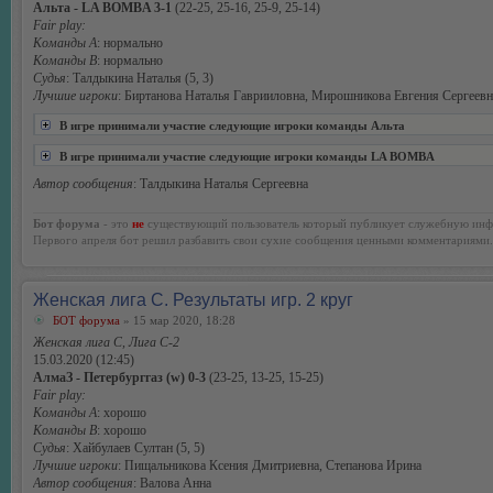
Альта - LA BOMBA 3-1
(22-25, 25-16, 25-9, 25-14)
Fair play:
Команды А
: нормально
Команды В
: нормально
Судья
: Талдыкина Наталья (5, 3)
Лучшие игроки
: Биртанова Наталья Гаврииловна, Мирошникова Евгения Сергеевн
В игре принимали участие следующие игроки команды Альта
В игре принимали участие следующие игроки команды LA BOMBA
Автор сообщения
: Талдыкина Наталья Сергеевна
Бот форума
- это
не
существующий пользователь который публикует служебную инф
Первого апреля бот решил разбавить свои сухие сообщения ценными комментариями.
Женская лига С. Результаты игр. 2 круг
БОТ форума
» 15 мар 2020, 18:28
Женская лига С, Лига С-2
15.03.2020 (12:45)
АлмаЗ - Петербурггаз (w) 0-3
(23-25, 13-25, 15-25)
Fair play:
Команды А
: хорошо
Команды В
: хорошо
Судья
: Хайбулаев Султан (5, 5)
Лучшие игроки
: Пищальникова Ксения Дмитриевна, Степанова Ирина
Автор сообщения
: Валова Анна