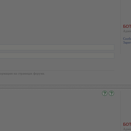
БОТ
Адми
Сооб
Зарег
ормацию на страницах форума.
БОТ
Адми