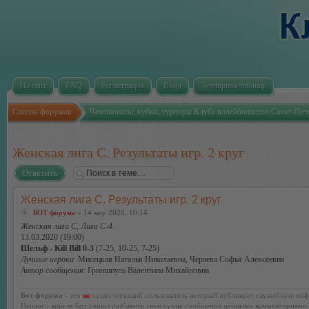
На сайт
FAQ
Регистрация
Вход
Турнирная таблица
Список форумов
Чемпионаты, кубки, турниры Клуба волейболистов Санкт-Пет
Женская лига С. Результаты игр. 2 круг
Ответить
Женская лига С. Результаты игр. 2 круг
БОТ форума
» 14 мар 2020, 10:14
Женская лига С, Лига С-4
13.03.2020 (19:00)
Шельф - Kill Bill 0-3
(7-25, 10-25, 7-25)
Лучшие игроки
: Мисецкая Наталья Николаевна, Чераева Софья Алексеевна
Автор сообщения
: Гриншпуль Валентина Михайловна
Бот форума
- это
не
существующий пользователь который публикует служебную инф
Первого апреля бот решил разбавить свои сухие сообщения ценными комментариями.