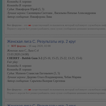
Команды А
: хорошо
Команды В
: хорошо
Судья
: Никифоров Юрий (5, 5)
Лучшие игроки
: Скопинцева Светлана , Васильева Наталья Александровна
Автор сообщения
: Никифорова Лина
Бот форума
- это
не
существующий пользователь который публикует служебную инф
Первого апреля бот решил разбавить свои сухие сообщения ценными комментариями.
Женская лига С. Результаты игр. 2 круг
БОТ форума
» 16 мар 2020, 02:08
Женская лига С, Лига С-4
15.03.2020 (14:00)
CHERRY - Bubble Gum 3-2
(25-16, 15-25, 25-22, 13-25, 15-6)
Fair play:
Команды А
: хорошо
Команды В
: хорошо
Судья
: Матвеев Станислав Евгеньевич (5, 5)
Лучшие игроки
: Диденко Ольга Владимировна, Чебан Марина
Автор сообщения
: Сарычева Валерия Сергеевна
Бот форума
- это
не
существующий пользователь который публикует служебную инф
Первого апреля бот решил разбавить свои сухие сообщения ценными комментариями.
Женская лига С. Результаты игр. 2 круг