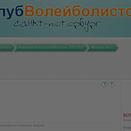
ербурга
Чемпионат Клуба волейболистов 2019-2020
Женская лига С
БОТ
Адми
ормацию на страницах форума.
Сооб