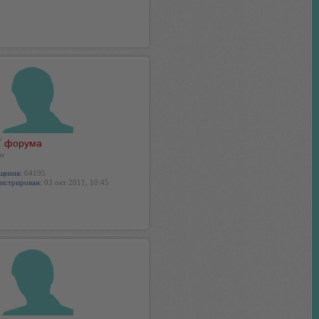
 форума
н
щения:
64195
истрирован:
03 окт 2011, 10:45