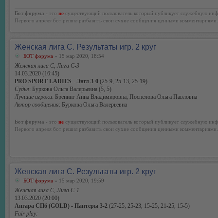
Бот форума
- это
не
существующий пользователь который публикует служебную инф
Первого апреля бот решил разбавить свои сухие сообщения ценными комментариями.
Женская лига С. Результаты игр. 2 круг
БОТ форума
» 15 мар 2020, 18:54
Женская лига С, Лига С-3
14.03.2020 (16:45)
PRO SPORT LADIES - Энгл 3-0
(25-9, 25-13, 25-19)
Судья
: Буркова Ольга Валерьевна (5, 5)
Лучшие игроки
: Бренинг Анна Владимировна, Поспелова Ольга Павловна
Автор сообщения
: Буркова Ольга Валерьевна
Бот форума
- это
не
существующий пользователь который публикует служебную инф
Первого апреля бот решил разбавить свои сухие сообщения ценными комментариями.
Женская лига С. Результаты игр. 2 круг
БОТ форума
» 15 мар 2020, 19:59
Женская лига С, Лига С-1
13.03.2020 (20:00)
Ангара СПб (GOLD) - Пантеры 3-2
(27-25, 25-23, 15-25, 21-25, 15-5)
Fair play: