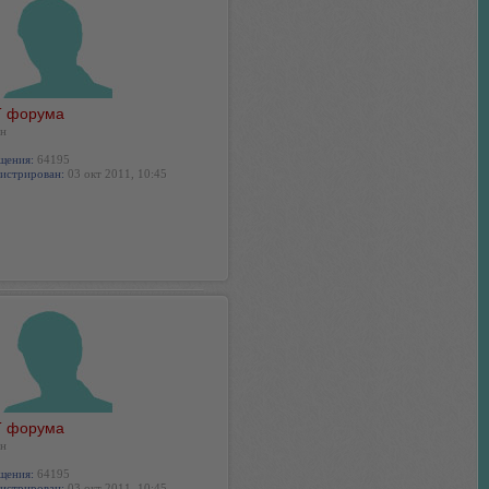
 форума
н
щения:
64195
истрирован:
03 окт 2011, 10:45
 форума
н
щения:
64195
истрирован:
03 окт 2011, 10:45