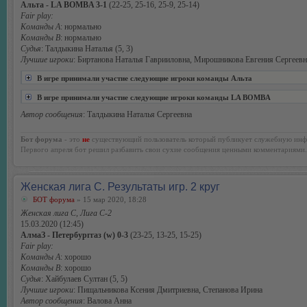
Альта - LA BOMBA 3-1
(22-25, 25-16, 25-9, 25-14)
Fair play:
Команды А
: нормально
Команды В
: нормально
Судья
: Талдыкина Наталья (5, 3)
Лучшие игроки
: Биртанова Наталья Гаврииловна, Мирошникова Евгения Сергеевн
В игре принимали участие следующие игроки команды Альта
В игре принимали участие следующие игроки команды LA BOMBA
Автор сообщения
: Талдыкина Наталья Сергеевна
Бот форума
- это
не
существующий пользователь который публикует служебную инф
Первого апреля бот решил разбавить свои сухие сообщения ценными комментариями.
Женская лига С. Результаты игр. 2 круг
БОТ форума
» 15 мар 2020, 18:28
Женская лига С, Лига С-2
15.03.2020 (12:45)
АлмаЗ - Петербурггаз (w) 0-3
(23-25, 13-25, 15-25)
Fair play:
Команды А
: хорошо
Команды В
: хорошо
Судья
: Хайбулаев Султан (5, 5)
Лучшие игроки
: Пищальникова Ксения Дмитриевна, Степанова Ирина
Автор сообщения
: Валова Анна