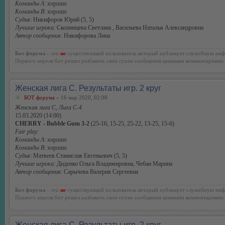
Команды А
: хорошо
Команды В
: хорошо
Судья
: Никифоров Юрий (5, 5)
Лучшие игроки
: Скопинцева Светлана , Васильева Наталья Александровна
Автор сообщения
: Никифорова Лина
Бот форума
- это
не
существующий пользователь который публикует служебную инф
Первого апреля бот решил разбавить свои сухие сообщения ценными комментариями.
Женская лига С. Результаты игр. 2 круг
БОТ форума
» 16 мар 2020, 02:08
Женская лига С, Лига С-4
15.03.2020 (14:00)
CHERRY - Bubble Gum 3-2
(25-16, 15-25, 25-22, 13-25, 15-6)
Fair play:
Команды А
: хорошо
Команды В
: хорошо
Судья
: Матвеев Станислав Евгеньевич (5, 5)
Лучшие игроки
: Диденко Ольга Владимировна, Чебан Марина
Автор сообщения
: Сарычева Валерия Сергеевна
Бот форума
- это
не
существующий пользователь который публикует служебную инф
Первого апреля бот решил разбавить свои сухие сообщения ценными комментариями.
Женская лига С. Результаты игр. 2 круг