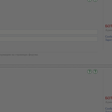
БОТ
Адми
Сооб
Зарег
ормацию на страницах форума.
БОТ
Адми
Сооб
Зарег