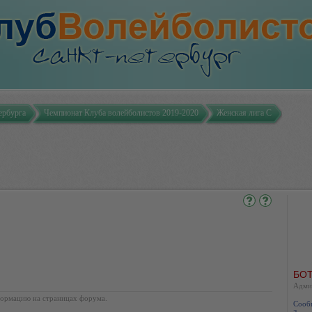
ербурга
Чемпионат Клуба волейболистов 2019-2020
Женская лига С
БОТ
Адми
ормацию на страницах форума.
Сооб