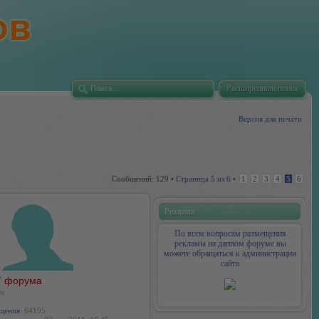
Расширенный поиск
Версия для печати
Сообщений: 129 •
Страница
5
из
6
•
1
2
3
4
5
6
Реклама
По всем вопросам размещения
рекламы на данном форуме вы
можете обращаться к администрации
сайта
 форума
н
щения:
64195