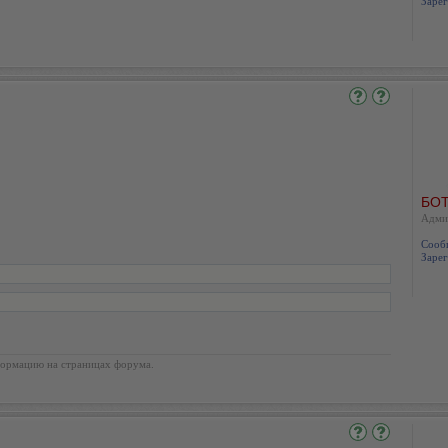
Зарег
БОТ
Адми
Сооб
Зарег
ормацию на страницах форума.