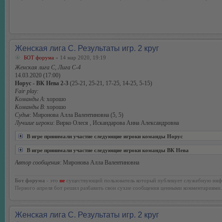
Женская лига С. Результаты игр. 2 круг
БОТ форума
» 14 мар 2020, 19:19
Женская лига С, Лига С-4
14.03.2020 (17:00)
Норус - ВК Нева 2-3
(25-21, 25-21, 17-25, 14-25, 5-15)
Fair play:
Команды А
: хорошо
Команды В
: хорошо
Судья
: Миронова Алла Валентиновна (5, 5)
Лучшие игроки
: Вирко Олеся , Искандарова Анна Александровна
В игре принимали участие следующие игроки команды Норус
В игре принимали участие следующие игроки команды ВК Нева
Автор сообщения
: Миронова Алла Валентиновна
Бот форума
- это
не
существующий пользователь который публикует служебную инф
Первого апреля бот решил разбавить свои сухие сообщения ценными комментариями.
Женская лига С. Результаты игр. 2 круг