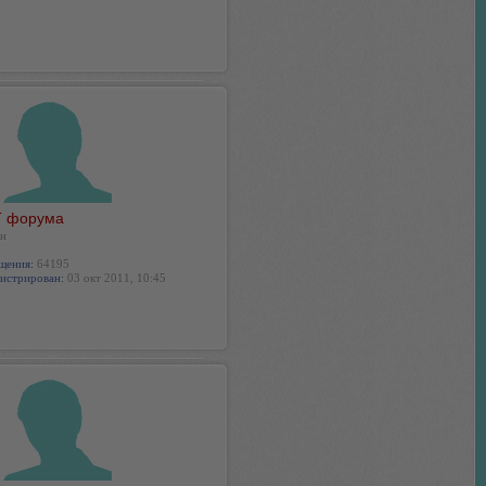
 форума
н
щения:
64195
истрирован:
03 окт 2011, 10:45