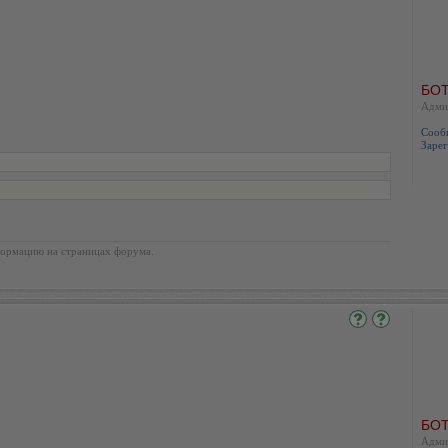
БОТ
Адми
Сооб
Зарег
ормацию на страницах форума.
БОТ
Адми