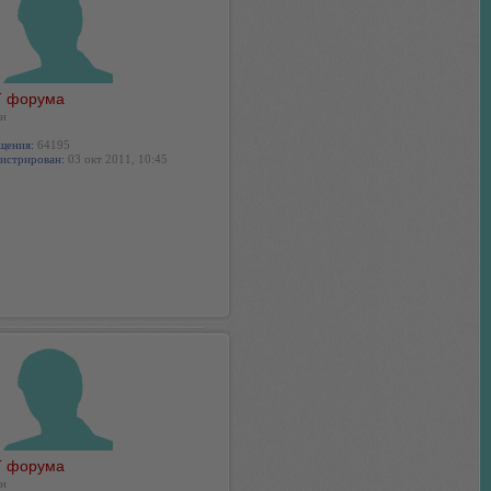
 форума
н
щения:
64195
истрирован:
03 окт 2011, 10:45
 форума
н