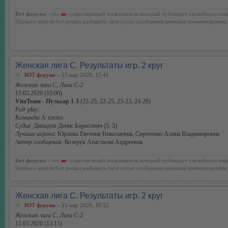
Бот форума
- это
не
существующий пользователь который публикует служебную инф
Первого апреля бот решил разбавить свои сухие сообщения ценными комментариями.
Женская лига С. Результаты игр. 2 круг
БОТ форума
» 15 мар 2020, 15:41
Женская лига С, Лига С-2
15.03.2020 (10:00)
VitaTeam - Пульсар 1-3
(22-25, 22-25, 25-23, 24-26)
Fair play:
Команды А
: плохо
Судья
: Давыдов Денис Борисович (5, 5)
Лучшие игроки
: Юрлова Евгения Николаевна, Сиротенко Алина Владимировна
Автор сообщения
: Козерук Анастасия Андреевна
Бот форума
- это
не
существующий пользователь который публикует служебную инф
Первого апреля бот решил разбавить свои сухие сообщения ценными комментариями.
Женская лига С. Результаты игр. 2 круг
БОТ форума
» 15 мар 2020, 16:52
Женская лига С, Лига С-2
15.03.2020 (13:15)