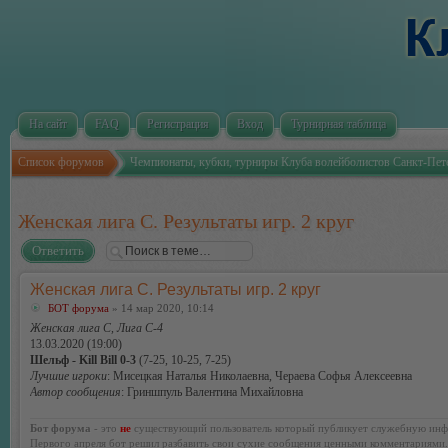
На сайт
FAQ
Регистрация
Вход
Турнирная таблица
Список форумов
Чемпионаты, кубки, турниры Клуба волейболистов Санкт-Пет
Женская лига С. Результаты игр. 2 круг
Ответить
Женская лига С. Результаты игр. 2 круг
БОТ форума
» 14 мар 2020, 10:14
Женская лига С, Лига С-4
13.03.2020 (19:00)
Шельф - Kill Bill 0-3
(7-25, 10-25, 7-25)
Лучшие игроки
: Мисецкая Наталья Николаевна, Чераева Софья Алексеевна
Автор сообщения
: Гриншпуль Валентина Михайловна
Бот форума
- это
не
существующий пользователь который публикует служебную инф
Первого апреля бот решил разбавить свои сухие сообщения ценными комментариями.