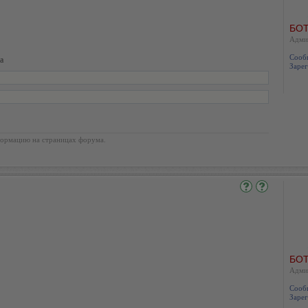
БОТ
Адми
Сооб
а
Зарег
ормацию на страницах форума.
БОТ
Адми
Сооб
Зарег