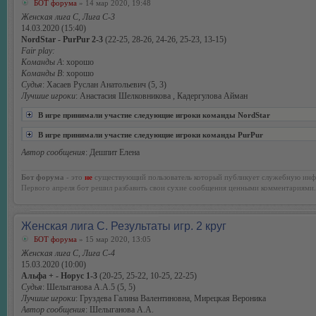
БОТ форума
» 14 мар 2020, 19:48
Женская лига С, Лига С-3
14.03.2020 (15:40)
NordStar - PurPur 2-3
(22-25, 28-26, 24-26, 25-23, 13-15)
Fair play:
Команды А
: хорошо
Команды В
: хорошо
Судья
: Хасаев Руслан Анатольевич (5, 3)
Лучшие игроки
: Анастасия Шелковникова , Кадергулова Айман
В игре принимали участие следующие игроки команды NordStar
В игре принимали участие следующие игроки команды PurPur
Автор сообщения
: Дешпит Елена
Бот форума
- это
не
существующий пользователь который публикует служебную инф
Первого апреля бот решил разбавить свои сухие сообщения ценными комментариями.
Женская лига С. Результаты игр. 2 круг
БОТ форума
» 15 мар 2020, 13:05
Женская лига С, Лига С-4
15.03.2020 (10:00)
Альфа + - Норус 1-3
(20-25, 25-22, 10-25, 22-25)
Судья
: Шелыганова А.А.5 (5, 5)
Лучшие игроки
: Груздева Галина Валентиновна, Мирецкая Вероника
Автор сообщения
: Шелыганова А.А.