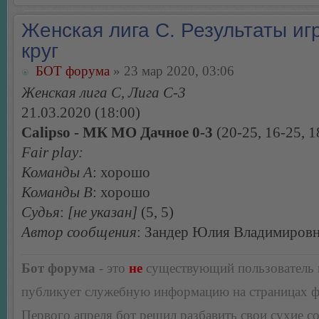
Женская лига С. Результаты игр
круг
БОТ форума
» 23 мар 2020, 03:06
Женская лига С, Лига С-3
21.03.2020 (18:00)
Calipso - МК МО Дачное 0-3
(20-25, 16-25, 1
Fair play:
Команды А
: хорошо
Команды В
: хорошо
Судья
:
[не указан]
(5, 5)
Автор сообщения
: Зандер Юлия Владимиров
Бот форума
- это
не
существующий пользователь
публикует служебную информацию на страницах 
Первого апреля бот решил разбавить свои сухие 