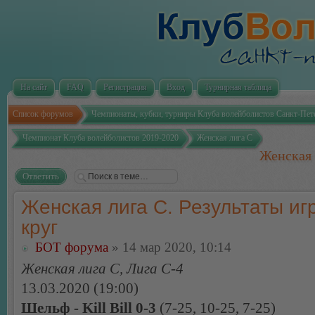
На сайт
FAQ
Регистрация
Вход
Турнирная таблица
Список форумов
Чемпионаты, кубки, турниры Клуба волейболистов Санкт-Пет
Чемпионат Клуба волейболистов 2019-2020
Женская лига С
Женская 
Ответить
Женская лига С. Результаты игр
круг
БОТ форума
» 14 мар 2020, 10:14
Женская лига С, Лига С-4
13.03.2020 (19:00)
Шельф - Kill Bill 0-3
(7-25, 10-25, 7-25)