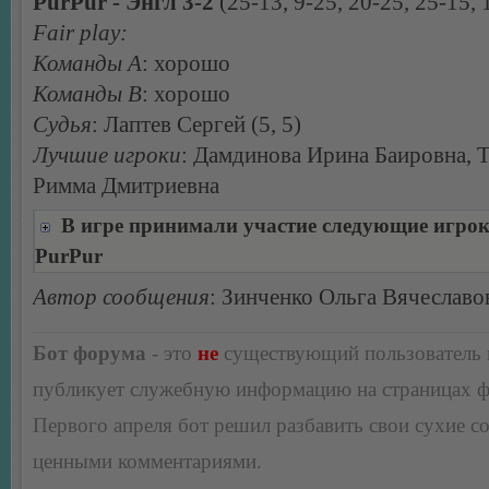
PurPur - Энгл 3-2
(25-13, 9-25, 20-25, 25-15, 
Fair play:
Команды А
: хорошо
Команды В
: хорошо
Судья
: Лаптев Сергей (5, 5)
Лучшие игроки
: Дамдинова Ирина Баировна, 
Римма Дмитриевна
В игре принимали участие следующие игро
PurPur
Автор сообщения
: Зинченко Ольга Вячеславо
Бот форума
- это
не
существующий пользователь
публикует служебную информацию на страницах 
Первого апреля бот решил разбавить свои сухие 
ценными комментариями.