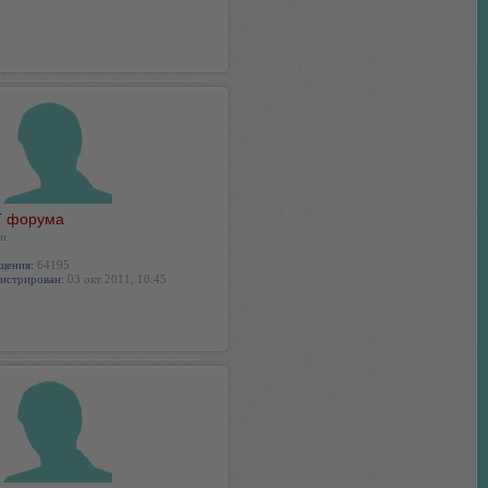
 форума
н
щения:
64195
истрирован:
03 окт 2011, 10:45