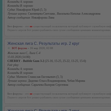
Команды А
: хорошо
Команды В
: хорошо
Судья
: Никифоров Юрий (5, 5)
Лучшие игроки
: Скопинцева Светлана , Васильева Наталья Александровна
Автор сообщения
: Никифорова Лина
Бот форума
- это
не
существующий пользователь который публикует служебную инф
Первого апреля бот решил разбавить свои сухие сообщения ценными комментариями.
Женская лига С. Результаты игр. 2 круг
БОТ форума
» 16 мар 2020, 02:08
Женская лига С, Лига С-4
15.03.2020 (14:00)
CHERRY - Bubble Gum 3-2
(25-16, 15-25, 25-22, 13-25, 15-6)
Fair play:
Команды А
: хорошо
Команды В
: хорошо
Судья
: Матвеев Станислав Евгеньевич (5, 5)
Лучшие игроки
: Диденко Ольга Владимировна, Чебан Марина
Автор сообщения
: Сарычева Валерия Сергеевна
Бот форума
- это
не
существующий пользователь который публикует служебную инф
Первого апреля бот решил разбавить свои сухие сообщения ценными комментариями.
Женская лига С. Результаты игр. 2 круг