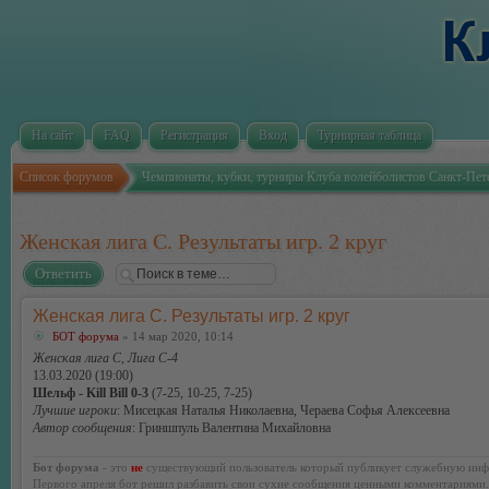
На сайт
FAQ
Регистрация
Вход
Турнирная таблица
Список форумов
Чемпионаты, кубки, турниры Клуба волейболистов Санкт-Пет
Женская лига С. Результаты игр. 2 круг
Ответить
Женская лига С. Результаты игр. 2 круг
БОТ форума
» 14 мар 2020, 10:14
Женская лига С, Лига С-4
13.03.2020 (19:00)
Шельф - Kill Bill 0-3
(7-25, 10-25, 7-25)
Лучшие игроки
: Мисецкая Наталья Николаевна, Чераева Софья Алексеевна
Автор сообщения
: Гриншпуль Валентина Михайловна
Бот форума
- это
не
существующий пользователь который публикует служебную инф
Первого апреля бот решил разбавить свои сухие сообщения ценными комментариями.