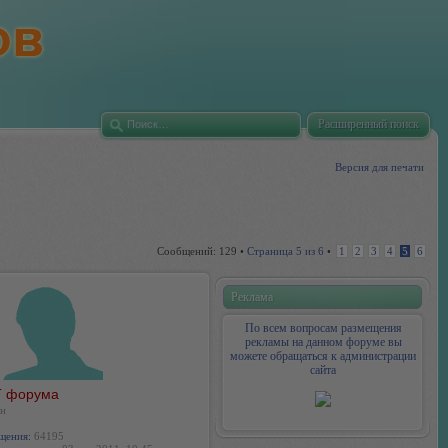
Расширенный поиск
Версия для печати
Сообщений: 129 •
Страница
5
из
6
•
1
2
3
4
5
6
Реклама
По всем вопросам размещения
рекламы на данном форуме вы
можете обращаться к администрации
сайта
 форума
н
щения:
64195