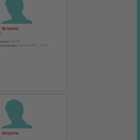
 форума
н
щения:
64195
истрирован:
03 окт 2011, 10:45
 форума
н