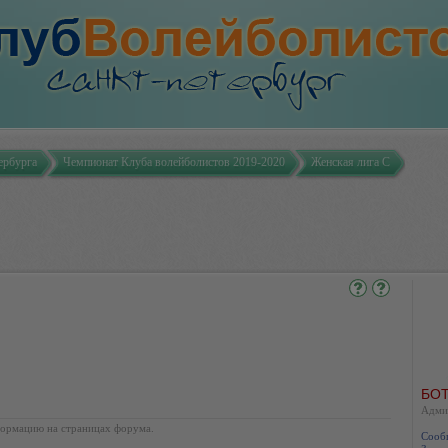
ербурга
Чемпионат Клуба волейболистов 2019-2020
Женская лига С
БОТ
Адми
ормацию на страницах форума.
Сооб