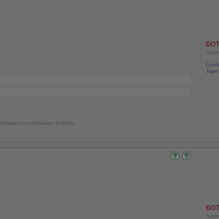
БОТ
Адми
Сооб
Зарег
ормацию на страницах форума.
БОТ
Адми