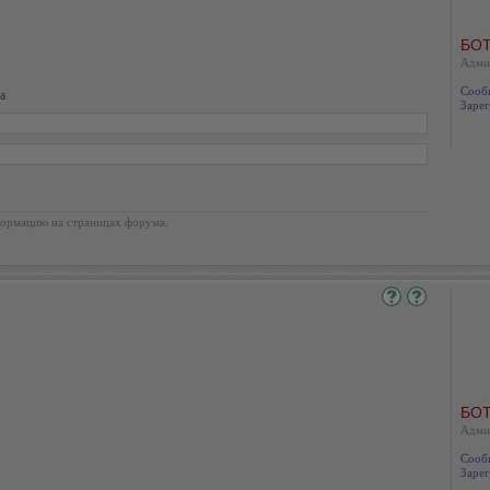
БОТ
Адми
Сооб
а
Зарег
ормацию на страницах форума.
БОТ
Адми
Сооб
Зарег