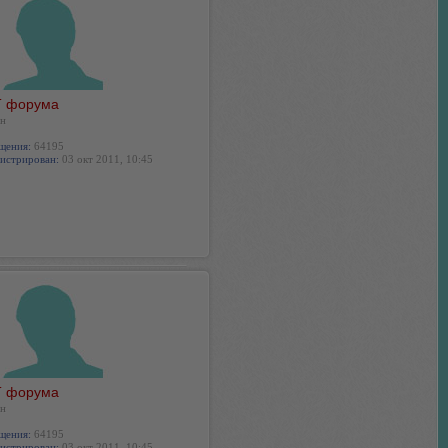
 форума
н
щения:
64195
истрирован:
03 окт 2011, 10:45
 форума
н
щения:
64195
истрирован:
03 окт 2011, 10:45