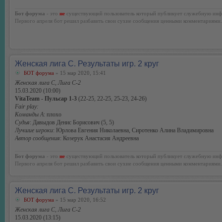
Бот форума
- это
не
существующий пользователь который публикует служебную инф
Первого апреля бот решил разбавить свои сухие сообщения ценными комментариями.
Женская лига С. Результаты игр. 2 круг
БОТ форума
» 15 мар 2020, 15:41
Женская лига С, Лига С-2
15.03.2020 (10:00)
VitaTeam - Пульсар 1-3
(22-25, 22-25, 25-23, 24-26)
Fair play:
Команды А
: плохо
Судья
: Давыдов Денис Борисович (5, 5)
Лучшие игроки
: Юрлова Евгения Николаевна, Сиротенко Алина Владимировна
Автор сообщения
: Козерук Анастасия Андреевна
Бот форума
- это
не
существующий пользователь который публикует служебную инф
Первого апреля бот решил разбавить свои сухие сообщения ценными комментариями.
Женская лига С. Результаты игр. 2 круг
БОТ форума
» 15 мар 2020, 16:52
Женская лига С, Лига С-2
15.03.2020 (13:15)