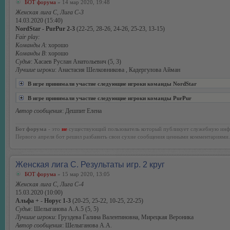
БОТ форума
» 14 мар 2020, 19:48
Женская лига С, Лига С-3
14.03.2020 (15:40)
NordStar - PurPur 2-3
(22-25, 28-26, 24-26, 25-23, 13-15)
Fair play:
Команды А
: хорошо
Команды В
: хорошо
Судья
: Хасаев Руслан Анатольевич (5, 3)
Лучшие игроки
: Анастасия Шелковникова , Кадергулова Айман
В игре принимали участие следующие игроки команды NordStar
В игре принимали участие следующие игроки команды PurPur
Автор сообщения
: Дешпит Елена
Бот форума
- это
не
существующий пользователь который публикует служебную инф
Первого апреля бот решил разбавить свои сухие сообщения ценными комментариями.
Женская лига С. Результаты игр. 2 круг
БОТ форума
» 15 мар 2020, 13:05
Женская лига С, Лига С-4
15.03.2020 (10:00)
Альфа + - Норус 1-3
(20-25, 25-22, 10-25, 22-25)
Судья
: Шелыганова А.А.5 (5, 5)
Лучшие игроки
: Груздева Галина Валентиновна, Мирецкая Вероника
Автор сообщения
: Шелыганова А.А.