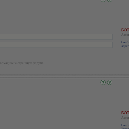
БОТ
Адми
Сооб
Зарег
ормацию на страницах форума.
БОТ
Адми
Сооб
Зарег