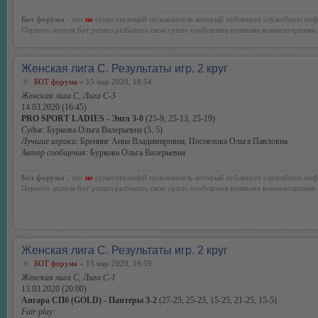
Бот форума
- это
не
существующий пользователь который публикует служебную инф
Первого апреля бот решил разбавить свои сухие сообщения ценными комментариями.
Женская лига С. Результаты игр. 2 круг
БОТ форума
» 15 мар 2020, 18:54
Женская лига С, Лига С-3
14.03.2020 (16:45)
PRO SPORT LADIES - Энгл 3-0
(25-9, 25-13, 25-19)
Судья
: Буркова Ольга Валерьевна (5, 5)
Лучшие игроки
: Бренинг Анна Владимировна, Поспелова Ольга Павловна
Автор сообщения
: Буркова Ольга Валерьевна
Бот форума
- это
не
существующий пользователь который публикует служебную инф
Первого апреля бот решил разбавить свои сухие сообщения ценными комментариями.
Женская лига С. Результаты игр. 2 круг
БОТ форума
» 15 мар 2020, 19:59
Женская лига С, Лига С-1
13.03.2020 (20:00)
Ангара СПб (GOLD) - Пантеры 3-2
(27-25, 25-23, 15-25, 21-25, 15-5)
Fair play: