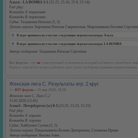
Альта - LA BOMBA 3-1
(22-25, 25-16, 25-9, 25-14)
Fair play:
Команды А
: нормально
Команды В
: нормально
Судья
: Талдыкина Наталья (5, 3)
Лучшие игроки
: Биртанова Наталья Гаврииловна, Мирошникова Евгения Сергеевн
В игре принимали участие следующие игроки команды Альта
В игре принимали участие следующие игроки команды LA BOMBA
Автор сообщения
: Талдыкина Наталья Сергеевна
Бот форума
- это
не
существующий пользователь который публикует служебную инф
Первого апреля бот решил разбавить свои сухие сообщения ценными комментариями.
Женская лига С. Результаты игр. 2 круг
БОТ форума
» 15 мар 2020, 18:28
Женская лига С, Лига С-2
15.03.2020 (12:45)
АлмаЗ - Петербурггаз (w) 0-3
(23-25, 13-25, 15-25)
Fair play:
Команды А
: хорошо
Команды В
: хорошо
Судья
: Хайбулаев Султан (5, 5)
Лучшие игроки
: Пищальникова Ксения Дмитриевна, Степанова Ирина
Автор сообщения
: Валова Анна