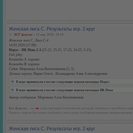
Женская лига С. Результаты игр. 2 круг
БОТ форума
» 14 мар 2020, 19:19
Женская лига С, Лига С-4
14.03.2020 (17:00)
Норус - ВК Нева 2-3
(25-21, 25-21, 17-25, 14-25, 5-15)
Fair play:
Команды А
: хорошо
Команды В
: хорошо
Судья
: Миронова Алла Валентиновна (5, 5)
Лучшие игроки
: Вирко Олеся , Искандарова Анна Александровна
В игре принимали участие следующие игроки команды Норус
В игре принимали участие следующие игроки команды ВК Нева
Автор сообщения
: Миронова Алла Валентиновна
Бот форума
- это
не
существующий пользователь который публикует служебную инф
Первого апреля бот решил разбавить свои сухие сообщения ценными комментариями.
Женская лига С. Результаты игр. 2 круг