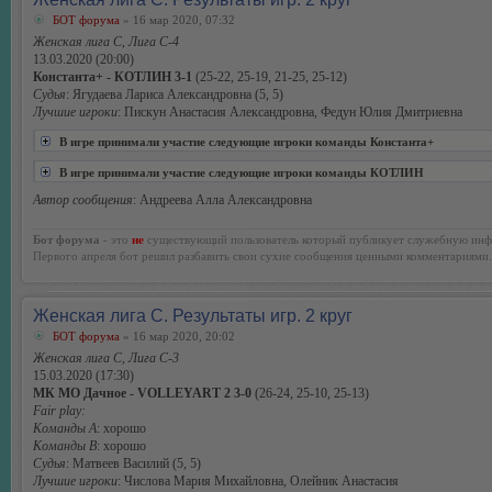
БОТ форума
» 16 мар 2020, 07:32
Женская лига С, Лига С-4
13.03.2020 (20:00)
Константа+ - КОТЛИН 3-1
(25-22, 25-19, 21-25, 25-12)
Судья
: Ягудаева Лариса Александровна (5, 5)
Лучшие игроки
: Пискун Анастасия Александровна, Федун Юлия Дмитриевна
В игре принимали участие следующие игроки команды Константа+
В игре принимали участие следующие игроки команды КОТЛИН
Автор сообщения
: Андреева Алла Александровна
Бот форума
- это
не
существующий пользователь который публикует служебную инф
Первого апреля бот решил разбавить свои сухие сообщения ценными комментариями.
Женская лига С. Результаты игр. 2 круг
БОТ форума
» 16 мар 2020, 20:02
Женская лига С, Лига С-3
15.03.2020 (17:30)
МК МО Дачное - VOLLEYART 2 3-0
(26-24, 25-10, 25-13)
Fair play:
Команды А
: хорошо
Команды В
: хорошо
Судья
: Матвеев Василий (5, 5)
Лучшие игроки
: Числова Мария Михайловна, Олейник Анастасия