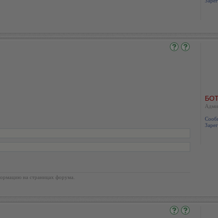
Зарег
БОТ
Адми
Сооб
Зарег
ормацию на страницах форума.