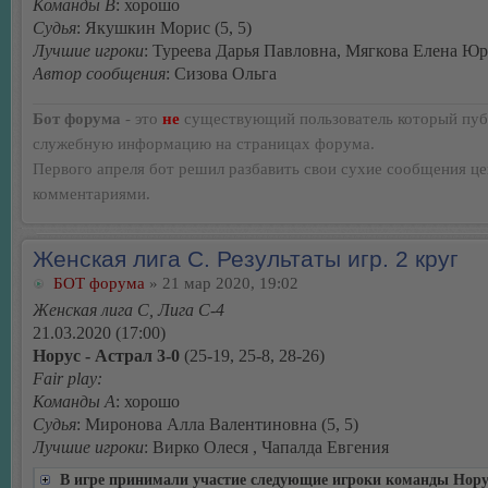
Команды В
: хорошо
Судья
: Якушкин Морис (5, 5)
Лучшие игроки
: Туреева Дарья Павловна, Мягкова Елена Ю
Автор сообщения
: Сизова Ольга
Бот форума
- это
не
существующий пользователь который пуб
служебную информацию на страницах форума.
Первого апреля бот решил разбавить свои сухие сообщения ц
комментариями.
Женская лига С. Результаты игр. 2 круг
БОТ форума
» 21 мар 2020, 19:02
Женская лига С, Лига С-4
21.03.2020 (17:00)
Норус - Астрал 3-0
(25-19, 25-8, 28-26)
Fair play:
Команды А
: хорошо
Судья
: Миронова Алла Валентиновна (5, 5)
Лучшие игроки
: Вирко Олеся , Чапалда Евгения
В игре принимали участие следующие игроки команды Нору