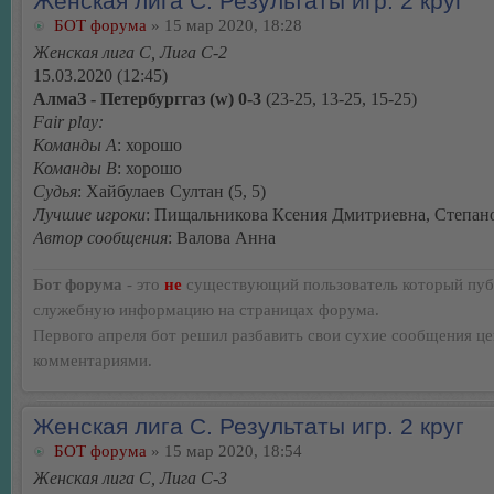
Женская лига С. Результаты игр. 2 круг
БОТ форума
» 15 мар 2020, 18:28
Женская лига С, Лига С-2
15.03.2020 (12:45)
АлмаЗ - Петербурггаз (w) 0-3
(23-25, 13-25, 15-25)
Fair play:
Команды А
: хорошо
Команды В
: хорошо
Судья
: Хайбулаев Султан (5, 5)
Лучшие игроки
: Пищальникова Ксения Дмитриевна, Степан
Автор сообщения
: Валова Анна
Бот форума
- это
не
существующий пользователь который пуб
служебную информацию на страницах форума.
Первого апреля бот решил разбавить свои сухие сообщения ц
комментариями.
Женская лига С. Результаты игр. 2 круг
БОТ форума
» 15 мар 2020, 18:54
Женская лига С, Лига С-3