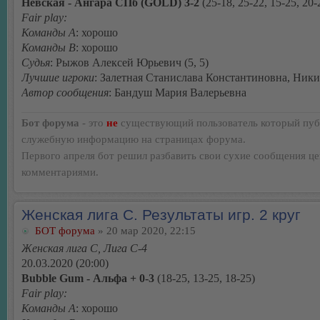
Невская - Ангара СПб (GOLD) 3-2
(25-18, 25-22, 15-25, 20-
Fair play:
Команды А
: хорошо
Команды В
: хорошо
Судья
: Рыжов Алексей Юрьевич (5, 5)
Лучшие игроки
: Залетная Станислава Константиновна, Ник
Автор сообщения
: Бандуш Мария Валерьевна
Бот форума
- это
не
существующий пользователь который пуб
служебную информацию на страницах форума.
Первого апреля бот решил разбавить свои сухие сообщения ц
комментариями.
Женская лига С. Результаты игр. 2 круг
БОТ форума
» 20 мар 2020, 22:15
Женская лига С, Лига С-4
20.03.2020 (20:00)
Bubble Gum - Альфа + 0-3
(18-25, 13-25, 18-25)
Fair play:
Команды А
: хорошо