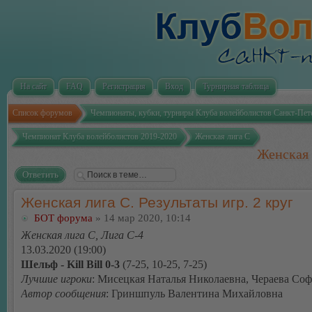
На сайт
FAQ
Регистрация
Вход
Турнирная таблица
Список форумов
Чемпионаты, кубки, турниры Клуба волейболистов Санкт-Пет
Чемпионат Клуба волейболистов 2019-2020
Женская лига С
Женская 
Ответить
Женская лига С. Результаты игр. 2 круг
БОТ форума
» 14 мар 2020, 10:14
Женская лига С, Лига С-4
13.03.2020 (19:00)
Шельф - Kill Bill 0-3
(7-25, 10-25, 7-25)
Лучшие игроки
: Мисецкая Наталья Николаевна, Чераева Со
Автор сообщения
: Гриншпуль Валентина Михайловна