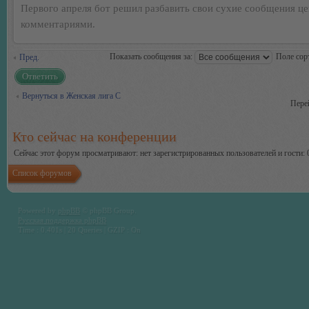
Первого апреля бот решил разбавить свои сухие сообщения ц
комментариями.
Показать сообщения за:
Поле сор
Пред.
Ответить
Вернуться в Женская лига С
Пере
Кто сейчас на конференции
Сейчас этот форум просматривают: нет зарегистрированных пользователей и гости: 
Список форумов
Powered by
phpBB
© phpBB Group.
Русская поддержка phpBB
Time : 0.401s | 20 Queries | GZIP : On