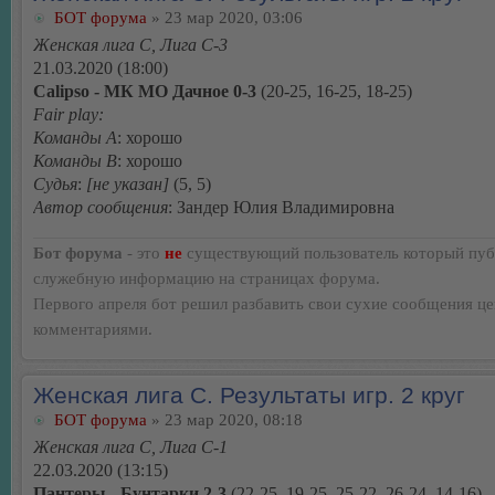
БОТ форума
» 23 мар 2020, 03:06
Женская лига С, Лига С-3
21.03.2020 (18:00)
Calipso - МК МО Дачное 0-3
(20-25, 16-25, 18-25)
Fair play:
Команды А
: хорошо
Команды В
: хорошо
Судья
:
[не указан]
(5, 5)
Автор сообщения
: Зандер Юлия Владимировна
Бот форума
- это
не
существующий пользователь который пуб
служебную информацию на страницах форума.
Первого апреля бот решил разбавить свои сухие сообщения ц
комментариями.
Женская лига С. Результаты игр. 2 круг
БОТ форума
» 23 мар 2020, 08:18
Женская лига С, Лига С-1
22.03.2020 (13:15)
Пантеры - Бунтарки 2-3
(22-25, 19-25, 25-22, 26-24, 14-16)