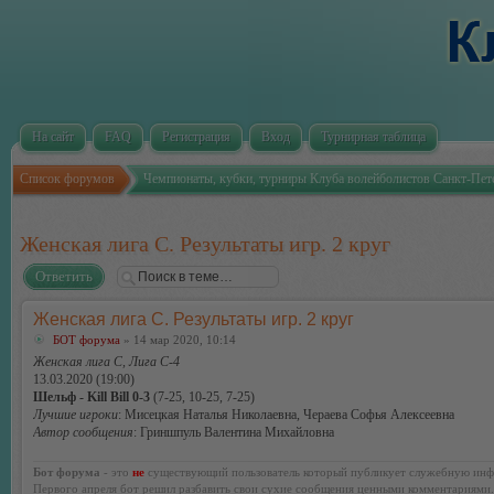
На сайт
FAQ
Регистрация
Вход
Турнирная таблица
Список форумов
Чемпионаты, кубки, турниры Клуба волейболистов Санкт-Пет
Женская лига С. Результаты игр. 2 круг
Ответить
Женская лига С. Результаты игр. 2 круг
БОТ форума
» 14 мар 2020, 10:14
Женская лига С, Лига С-4
13.03.2020 (19:00)
Шельф - Kill Bill 0-3
(7-25, 10-25, 7-25)
Лучшие игроки
: Мисецкая Наталья Николаевна, Чераева Софья Алексеевна
Автор сообщения
: Гриншпуль Валентина Михайловна
Бот форума
- это
не
существующий пользователь который публикует служебную инф
Первого апреля бот решил разбавить свои сухие сообщения ценными комментариями.