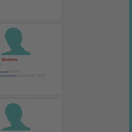
 форума
н
щения:
64195
истрирован:
03 окт 2011, 10:45