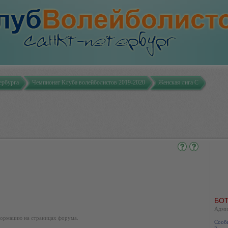
ербурга
Чемпионат Клуба волейболистов 2019-2020
Женская лига С
БОТ
Адми
ормацию на страницах форума.
Сооб