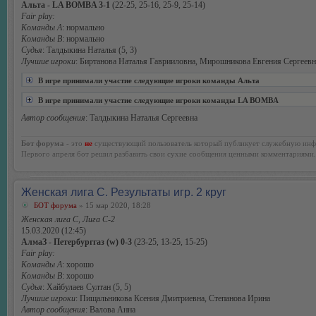
Альта - LA BOMBA 3-1
(22-25, 25-16, 25-9, 25-14)
Fair play:
Команды А
: нормально
Команды В
: нормально
Судья
: Талдыкина Наталья (5, 3)
Лучшие игроки
: Биртанова Наталья Гаврииловна, Мирошникова Евгения Сергеевн
В игре принимали участие следующие игроки команды Альта
В игре принимали участие следующие игроки команды LA BOMBA
Автор сообщения
: Талдыкина Наталья Сергеевна
Бот форума
- это
не
существующий пользователь который публикует служебную инф
Первого апреля бот решил разбавить свои сухие сообщения ценными комментариями.
Женская лига С. Результаты игр. 2 круг
БОТ форума
» 15 мар 2020, 18:28
Женская лига С, Лига С-2
15.03.2020 (12:45)
АлмаЗ - Петербурггаз (w) 0-3
(23-25, 13-25, 15-25)
Fair play:
Команды А
: хорошо
Команды В
: хорошо
Судья
: Хайбулаев Султан (5, 5)
Лучшие игроки
: Пищальникова Ксения Дмитриевна, Степанова Ирина
Автор сообщения
: Валова Анна