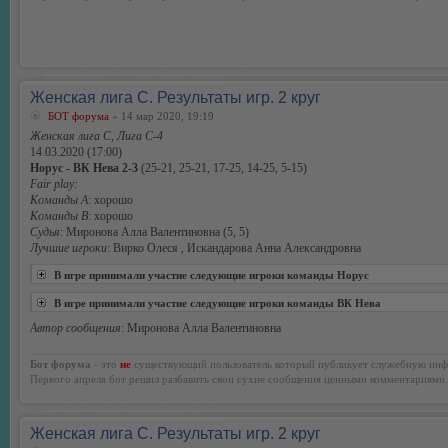
Женская лига С. Результаты игр. 2 круг
БОТ форума
» 14 мар 2020, 19:19
Женская лига С, Лига С-4
14.03.2020 (17:00)
Норус - ВК Нева 2-3
(25-21, 25-21, 17-25, 14-25, 5-15)
Fair play:
Команды А
: хорошо
Команды В
: хорошо
Судья
: Миронова Алла Валентиновна (5, 5)
Лучшие игроки
: Вирко Олеся , Искандарова Анна Александровна
В игре принимали участие следующие игроки команды Норус
В игре принимали участие следующие игроки команды ВК Нева
Автор сообщения
: Миронова Алла Валентиновна
Бот форума
- это
не
существующий пользователь который публикует служебную инф
Первого апреля бот решил разбавить свои сухие сообщения ценными комментариями.
Женская лига С. Результаты игр. 2 круг