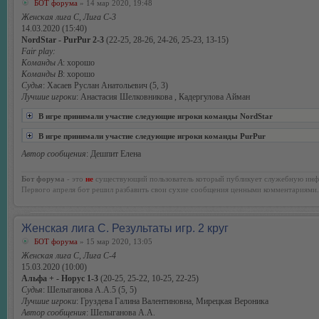
БОТ форума
» 14 мар 2020, 19:48
Женская лига С, Лига С-3
14.03.2020 (15:40)
NordStar - PurPur 2-3
(22-25, 28-26, 24-26, 25-23, 13-15)
Fair play:
Команды А
: хорошо
Команды В
: хорошо
Судья
: Хасаев Руслан Анатольевич (5, 3)
Лучшие игроки
: Анастасия Шелковникова , Кадергулова Айман
В игре принимали участие следующие игроки команды NordStar
В игре принимали участие следующие игроки команды PurPur
Автор сообщения
: Дешпит Елена
Бот форума
- это
не
существующий пользователь который публикует служебную инф
Первого апреля бот решил разбавить свои сухие сообщения ценными комментариями.
Женская лига С. Результаты игр. 2 круг
БОТ форума
» 15 мар 2020, 13:05
Женская лига С, Лига С-4
15.03.2020 (10:00)
Альфа + - Норус 1-3
(20-25, 25-22, 10-25, 22-25)
Судья
: Шелыганова А.А.5 (5, 5)
Лучшие игроки
: Груздева Галина Валентиновна, Мирецкая Вероника
Автор сообщения
: Шелыганова А.А.