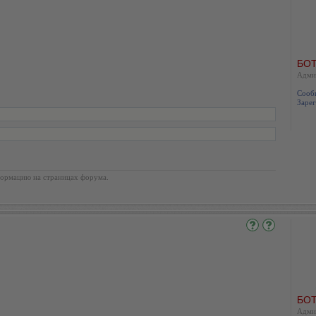
БОТ
Адми
Сооб
Зарег
ормацию на страницах форума.
БОТ
Адми