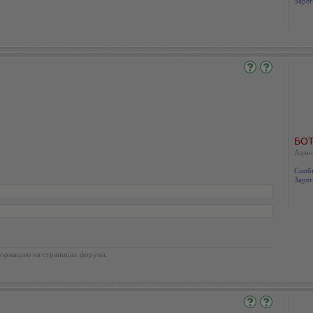
Зарег
БОТ
Адми
Сооб
Зарег
ормацию на страницах форума.