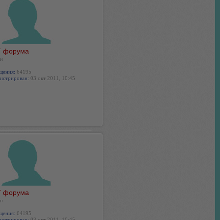
 форума
н
щения:
64195
истрирован:
03 окт 2011, 10:45
 форума
н
щения:
64195
истрирован:
03 окт 2011, 10:45