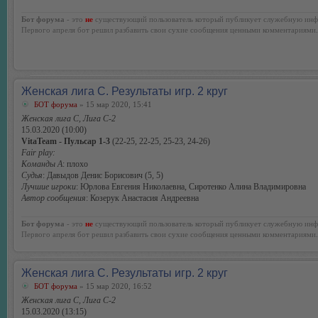
Бот форума
- это
не
существующий пользователь который публикует служебную инф
Первого апреля бот решил разбавить свои сухие сообщения ценными комментариями.
Женская лига С. Результаты игр. 2 круг
БОТ форума
» 15 мар 2020, 15:41
Женская лига С, Лига С-2
15.03.2020 (10:00)
VitaTeam - Пульсар 1-3
(22-25, 22-25, 25-23, 24-26)
Fair play:
Команды А
: плохо
Судья
: Давыдов Денис Борисович (5, 5)
Лучшие игроки
: Юрлова Евгения Николаевна, Сиротенко Алина Владимировна
Автор сообщения
: Козерук Анастасия Андреевна
Бот форума
- это
не
существующий пользователь который публикует служебную инф
Первого апреля бот решил разбавить свои сухие сообщения ценными комментариями.
Женская лига С. Результаты игр. 2 круг
БОТ форума
» 15 мар 2020, 16:52
Женская лига С, Лига С-2
15.03.2020 (13:15)