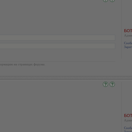
БОТ
Адми
Сооб
Зарег
ормацию на страницах форума.
БОТ
Адми
Сооб
Зарег