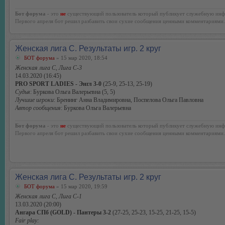
Бот форума
- это
не
существующий пользователь который публикует служебную инф
Первого апреля бот решил разбавить свои сухие сообщения ценными комментариями.
Женская лига С. Результаты игр. 2 круг
БОТ форума
» 15 мар 2020, 18:54
Женская лига С, Лига С-3
14.03.2020 (16:45)
PRO SPORT LADIES - Энгл 3-0
(25-9, 25-13, 25-19)
Судья
: Буркова Ольга Валерьевна (5, 5)
Лучшие игроки
: Бренинг Анна Владимировна, Поспелова Ольга Павловна
Автор сообщения
: Буркова Ольга Валерьевна
Бот форума
- это
не
существующий пользователь который публикует служебную инф
Первого апреля бот решил разбавить свои сухие сообщения ценными комментариями.
Женская лига С. Результаты игр. 2 круг
БОТ форума
» 15 мар 2020, 19:59
Женская лига С, Лига С-1
13.03.2020 (20:00)
Ангара СПб (GOLD) - Пантеры 3-2
(27-25, 25-23, 15-25, 21-25, 15-5)
Fair play: