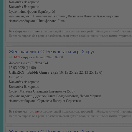
Команды А
: хорошо
Команды В
: хорошо
Судья
: Никифоров Юрий (5, 5)
Лучшие игроки
: Скопинцева Светлана , Васильева Наталья Александровна
Автор сообщения
: Никифорова Лина
Бот форума
- это
не
существующий пользователь который публикует служебную инф
Первого апреля бот решил разбавить свои сухие сообщения ценными комментариями.
Женская лига С. Результаты игр. 2 круг
БОТ форума
» 16 мар 2020, 02:08
Женская лига С, Лига С-4
15.03.2020 (14:00)
CHERRY - Bubble Gum 3-2
(25-16, 15-25, 25-22, 13-25, 15-6)
Fair play:
Команды А
: хорошо
Команды В
: хорошо
Судья
: Матвеев Станислав Евгеньевич (5, 5)
Лучшие игроки
: Диденко Ольга Владимировна, Чебан Марина
Автор сообщения
: Сарычева Валерия Сергеевна
Бот форума
- это
не
существующий пользователь который публикует служебную инф
Первого апреля бот решил разбавить свои сухие сообщения ценными комментариями.
Женская лига С. Результаты игр. 2 круг