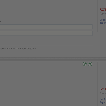
БОТ
Адми
Сооб
а
Зарег
ормацию на страницах форума.
БОТ
Адми
Сооб
Зарег