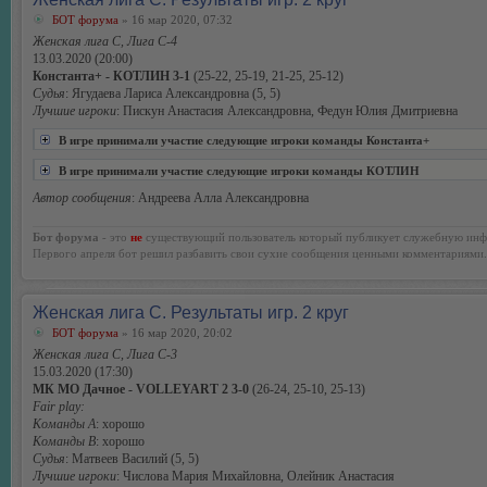
БОТ форума
» 16 мар 2020, 07:32
Женская лига С, Лига С-4
13.03.2020 (20:00)
Константа+ - КОТЛИН 3-1
(25-22, 25-19, 21-25, 25-12)
Судья
: Ягудаева Лариса Александровна (5, 5)
Лучшие игроки
: Пискун Анастасия Александровна, Федун Юлия Дмитриевна
В игре принимали участие следующие игроки команды Константа+
В игре принимали участие следующие игроки команды КОТЛИН
Автор сообщения
: Андреева Алла Александровна
Бот форума
- это
не
существующий пользователь который публикует служебную инф
Первого апреля бот решил разбавить свои сухие сообщения ценными комментариями.
Женская лига С. Результаты игр. 2 круг
БОТ форума
» 16 мар 2020, 20:02
Женская лига С, Лига С-3
15.03.2020 (17:30)
МК МО Дачное - VOLLEYART 2 3-0
(26-24, 25-10, 25-13)
Fair play:
Команды А
: хорошо
Команды В
: хорошо
Судья
: Матвеев Василий (5, 5)
Лучшие игроки
: Числова Мария Михайловна, Олейник Анастасия