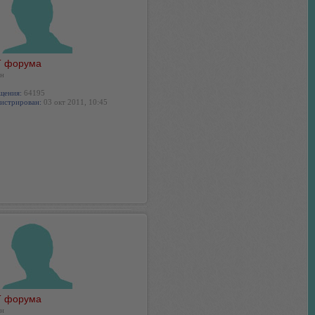
 форума
н
щения:
64195
истрирован:
03 окт 2011, 10:45
 форума
н