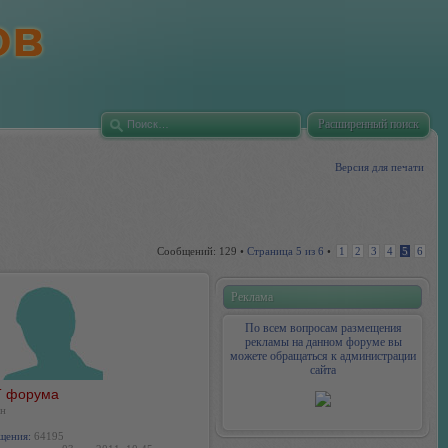
Расширенный поиск
Версия для печати
Сообщений: 129 •
Страница
5
из
6
•
1
2
3
4
5
6
Реклама
По всем вопросам размещения
рекламы на данном форуме вы
можете обращаться к администрации
сайта
 форума
н
щения:
64195