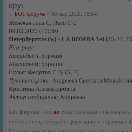
круг
БОТ форума
» 08 мар 2020, 18:54
Женская лига С, Лига С-2
08.03.2020 (10:00)
Петербурггаз (w) - LA BOMBA 3-0
(25-21, 25
Fair play:
Команды А
: хорошо
Команды В
: хорошо
Судья
: Федотов С.В. (5, 5)
Лучшие игроки
: Андреева Светлана Михайлов
Кристина Александровна
Автор сообщения
: Андреева
Бот форума
- это
не
существующий пользователь
публикует служебную информацию на страницах 
Первого апреля бот решил разбавить свои сухие 