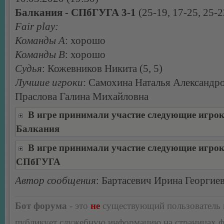
Балкания - СПбГУГА 3-1
(25-19, 17-25, 25-2
Fair play:
Команды А
: хорошо
Команды В
: хорошо
Судья
: Кожевников Никита (5, 5)
Лучшие игроки
: Самохина Наталья Александро
Праслова Галина Михайловна
В игре принимали участие следующие игро
Балкания
В игре принимали участие следующие игро
СПбГУГА
Автор сообщения
: Бартасевич Ирина Георгие
Бот форума
- это
не
существующий пользователь
публикует служебную информацию на страницах 