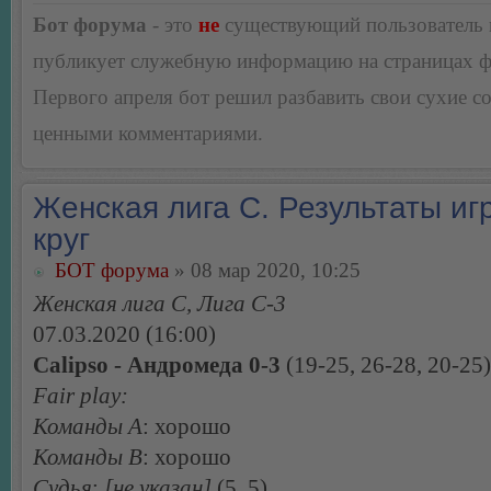
Бот форума
- это
не
существующий пользователь
публикует служебную информацию на страницах 
Первого апреля бот решил разбавить свои сухие 
ценными комментариями.
Женская лига С. Результаты игр
круг
БОТ форума
» 08 мар 2020, 10:25
Женская лига С, Лига С-3
07.03.2020 (16:00)
Calipso - Андромеда 0-3
(19-25, 26-28, 20-25)
Fair play:
Команды А
: хорошо
Команды В
: хорошо
Судья
:
[не указан]
(5, 5)