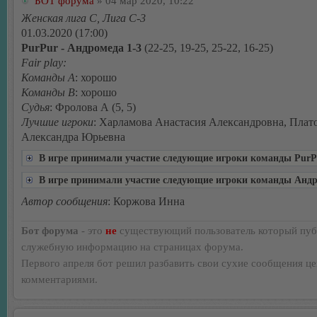
БОТ форума
» 04 мар 2020, 10:22
Женская лига С, Лига С-3
01.03.2020 (17:00)
PurPur - Андромеда 1-3
(22-25, 19-25, 25-22, 16-25)
Fair play:
Команды А
: хорошо
Команды В
: хорошо
Судья
: Фролова А (5, 5)
Лучшие игроки
: Харламова Анастасия Александровна, Плат
Александра Юрьевна
В игре принимали участие следующие игроки команды PurP
В игре принимали участие следующие игроки команды Анд
Автор сообщения
: Коржова Инна
Бот форума
- это
не
существующий пользователь который пуб
служебную информацию на страницах форума.
Первого апреля бот решил разбавить свои сухие сообщения ц
комментариями.