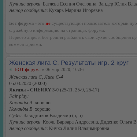
Лучшие игроки
: Батяева Есения Олеговна, Зандер Юлия Вл
Автор сообщения
: Кухарь Марина Игоревна
Бот форума
- это
не
существующий пользователь который пуб
служебную информацию на страницах форума.
Первого апреля бот решил разбавить свои сухие сообщения ц
комментариями.
Женская лига С. Результаты игр. 2 круг
БОТ форума
» 06 мар 2020, 10:36
Женская лига С, Лига С-4
05.03.2020 (20:00)
Якудзы - CHERRY 3-0
(25-11, 25-9, 25-17)
Fair play:
Команды А
: хорошо
Команды В
: хорошо
Судья
: Заводников Владимир (5, 5)
Лучшие игроки
: Кооль Варвара Андреевна, Диденко Ольга 
Автор сообщения
: Кичко Лилия Владимировна