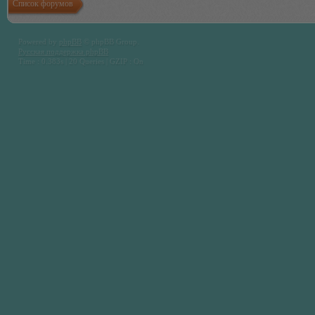
Список форумов
Powered by
phpBB
© phpBB Group.
Русская поддержка phpBB
Time : 0.383s | 20 Queries | GZIP : On