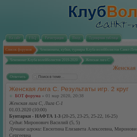
На сайт
FAQ
Регистрация
Вход
Турнирная таблица
Список форумов
Чемпионаты, кубки, турниры Клуба волейболистов Санкт-Пет
Чемпионат Клуба волейболистов 2019-2020
Женская лига С
Женская 
Ответить
Женская лига С. Результаты игр. 2 круг
БОТ форума
» 01 мар 2020, 20:38
Женская лига С, Лига С-1
01.03.2020 (10:00)
Бунтарки - НАФТА 1-3
(20-25, 23-25, 25-22, 16-25)
Судья
: Миронович Василий (5, 5)
Лучшие игроки
: Евсютина Елизавета Алексеевна, Миронови
Сергеевна