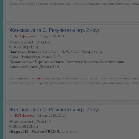
Первого апреля бот решил разбавить свои сухие сообщения ценными комментариями.
Женская лига С. Результаты игр. 2 круг
БОТ форума
» 02 мар 2020, 09:13
Женская лига С, Лига С-1
01.03.2020 (13:15)
Пантеры - Невская 3-2
(25-23, 13-25, 17-25, 25-14, 21-19)
Судья
: Цховребадзе Роман (5, 5)
Лучшие игроки
: Черенкевич Ольга , Залетная Станислава Константиновна
Автор сообщения
: Дарьина Н.А
Бот форума
- это
не
существующий пользователь который публикует служебную инф
Первого апреля бот решил разбавить свои сухие сообщения ценными комментариями.
Женская лига С. Результаты игр. 2 круг
БОТ форума
» 02 мар 2020, 23:25
Женская лига С, Лига С-2
01.03.2020 (13:45)
Искра 2019 - Mad set 3-0
(25-0, 25-0, 25-0)