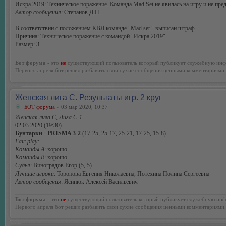
Искра 2019: Техническое поражение. Команда Mad Set не явилась на игру и не пре
Автор сообщения
: Степанов Д.Н.
В соответствии с положением КВЛ команде "Mad set " выписан штраф.
Причина: Техническое поражение с командой "Искра 2019"
Размер: 3
Бот форума
- это
не
существующий пользователь который публикует служебную инф
Первого апреля бот решил разбавить свои сухие сообщения ценными комментариями.
Женская лига С. Результаты игр. 2 круг
БОТ форума
» 03 мар 2020, 10:37
Женская лига С, Лига С-1
02.03.2020 (19:30)
Бунтарки - PRISMA 3-2
(17-25, 25-17, 25-21, 17-25, 15-8)
Fair play:
Команды А
: хорошо
Команды В
: хорошо
Судья
: Виноградов Егор (5, 5)
Лучшие игроки
: Торопова Евгения Николаевна, Потехина Полина Сергеевна
Автор сообщения
: Ясинюк Алексей Васильевич
Бот форума
- это
не
существующий пользователь который публикует служебную инф
Первого апреля бот решил разбавить свои сухие сообщения ценными комментариями.