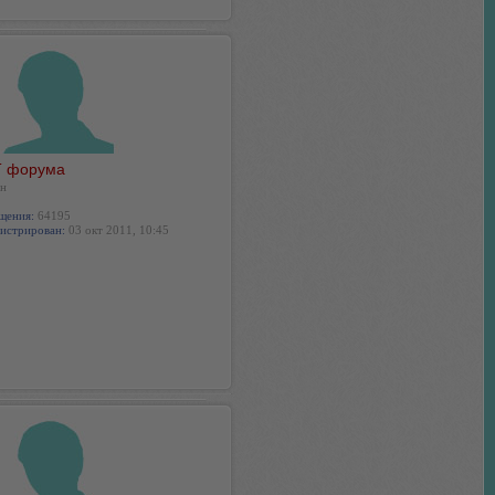
 форума
н
щения:
64195
истрирован:
03 окт 2011, 10:45