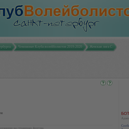
ербурга
Чемпионат Клуба волейболистов 2019-2020
Женская лига С
на
БОТ
Адми
Сооб
ормацию на страницах форума.