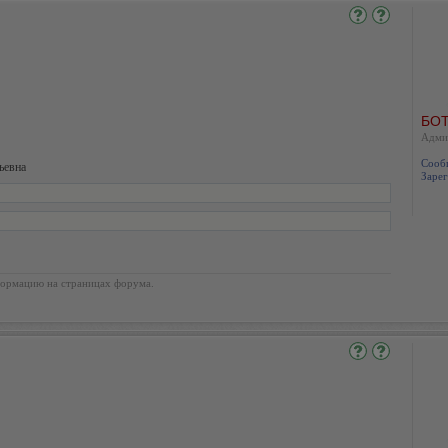
БОТ
Адми
Сооб
ьевна
Зарег
ормацию на страницах форума.