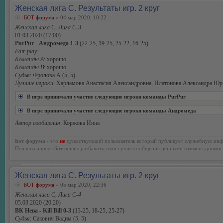
Женская лига С. Результаты игр. 2 круг
БОТ форума
» 04 мар 2020, 10:22
Женская лига С, Лига С-3
01.03.2020 (17:00)
PurPur - Андромеда 1-3
(22-25, 19-25, 25-22, 16-25)
Fair play:
Команды А
: хорошо
Команды В
: хорошо
Судья
: Фролова А (5, 5)
Лучшие игроки
: Харламова Анастасия Александровна, Платонова Александра Юр
В игре принимали участие следующие игроки команды PurPur
В игре принимали участие следующие игроки команды Андромеда
Автор сообщения
: Коржова Инна
Бот форума
- это
не
существующий пользователь который публикует служебную инф
Первого апреля бот решил разбавить свои сухие сообщения ценными комментариями.
Женская лига С. Результаты игр. 2 круг
БОТ форума
» 05 мар 2020, 22:36
Женская лига С, Лига С-4
05.03.2020 (20:20)
ВК Нева - Kill Bill 0-3
(13-25, 18-25, 25-27)
Судья
: Сакович Вадим (5, 5)