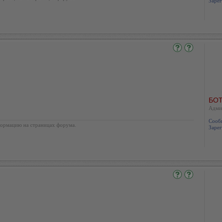
Зарег
БОТ
Адми
Сооб
ормацию на страницах форума.
Зарег