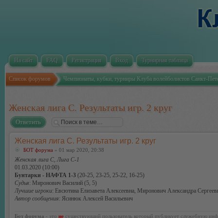
На сайт
FAQ
Регистрация
Вход
Турнирная таблица
Список форумов
Чемпионаты, кубки, турниры Клуба волейболистов Санкт-Пет
Женская лига С. Результаты игр. 2 круг
Ответить
Женская лига С. Результаты игр. 2 круг
БОТ форума
» 01 мар 2020, 20:38
Женская лига С, Лига С-1
01.03.2020 (10:00)
Бунтарки - НАФТА 1-3
(20-25, 23-25, 25-22, 16-25)
Судья
: Миронович Василий (5, 5)
Лучшие игроки
: Евсютина Елизавета Алексеевна, Миронович Александра Сергеев
Автор сообщения
: Ясинюк Алексей Васильевич
Бот форума
- это
не
существующий пользователь который публикует служебную инф