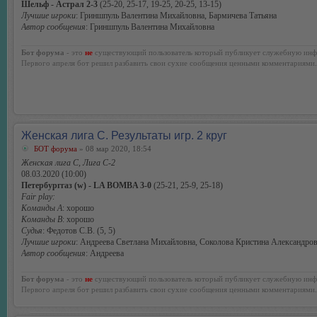
Шельф - Астрал 2-3
(25-20, 25-17, 19-25, 20-25, 13-15)
Лучшие игроки
: Гриншпуль Валентина Михайловна, Бармичева Татьяна
Автор сообщения
: Гриншпуль Валентина Михайловна
Бот форума
- это
не
существующий пользователь который публикует служебную инф
Первого апреля бот решил разбавить свои сухие сообщения ценными комментариями.
Женская лига С. Результаты игр. 2 круг
БОТ форума
» 08 мар 2020, 18:54
Женская лига С, Лига С-2
08.03.2020 (10:00)
Петербурггаз (w) - LA BOMBA 3-0
(25-21, 25-9, 25-18)
Fair play:
Команды А
: хорошо
Команды В
: хорошо
Судья
: Федотов С.В. (5, 5)
Лучшие игроки
: Андреева Светлана Михайловна, Соколова Кристина Александро
Автор сообщения
: Андреева
Бот форума
- это
не
существующий пользователь который публикует служебную инф
Первого апреля бот решил разбавить свои сухие сообщения ценными комментариями.