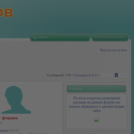
Расширенный поиск
Версия для печати
Сообщений: 129 •
Страница
4
из
6
•
1
2
3
4
5
6
Реклама
По всем вопросам размещения
рекламы на данном форуме вы
можете обращаться к администрации
сайта
 форума
н
щения:
64195