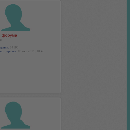
 форума
н
щения:
64195
истрирован:
03 окт 2011, 10:45