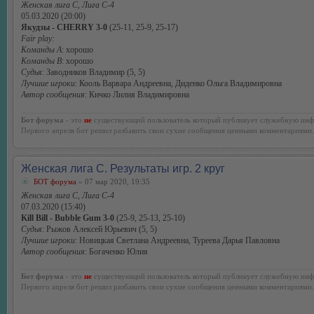
Женская лига С, Лига С-4
05.03.2020 (20:00)
Якудзы - CHERRY 3-0
(25-11, 25-9, 25-17)
Fair play:
Команды А
: хорошо
Команды В
: хорошо
Судья
: Заводников Владимир (5, 5)
Лучшие игроки
: Кооль Варвара Андреевна, Диденко Ольга Владимировна
Автор сообщения
: Кичко Лилия Владимировна
Бот форума
- это
не
существующий пользователь который публикует служебную инф
Первого апреля бот решил разбавить свои сухие сообщения ценными комментариями.
Женская лига С. Результаты игр. 2 круг
БОТ форума
» 07 мар 2020, 19:35
Женская лига С, Лига С-4
07.03.2020 (15:40)
Kill Bill - Bubble Gum 3-0
(25-9, 25-13, 25-10)
Судья
: Рыжов Алексей Юрьевич (5, 5)
Лучшие игроки
: Новицкая Светлана Андреевна, Туреева Дарья Павловна
Автор сообщения
: Богаченко Юлия
Бот форума
- это
не
существующий пользователь который публикует служебную инф
Первого апреля бот решил разбавить свои сухие сообщения ценными комментариями.