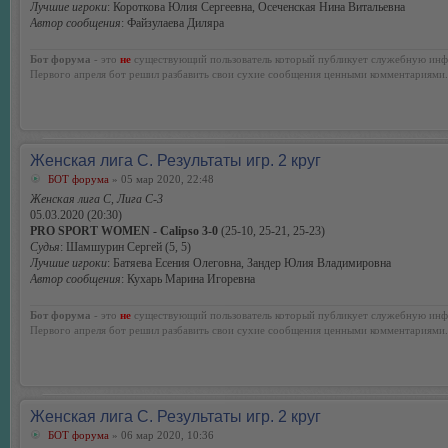
Лучшие игроки
: Короткова Юлия Сергеевна, Осеченская Нина Витальевна
Автор сообщения
: Файзулаева Диляра
Бот форума
- это
не
существующий пользователь который публикует служебную инф
Первого апреля бот решил разбавить свои сухие сообщения ценными комментариями.
Женская лига С. Результаты игр. 2 круг
БОТ форума
» 05 мар 2020, 22:48
Женская лига С, Лига С-3
05.03.2020 (20:30)
PRO SPORT WOMEN - Calipso 3-0
(25-10, 25-21, 25-23)
Судья
: Шамшурин Сергей (5, 5)
Лучшие игроки
: Батяева Есения Олеговна, Зандер Юлия Владимировна
Автор сообщения
: Кухарь Марина Игоревна
Бот форума
- это
не
существующий пользователь который публикует служебную инф
Первого апреля бот решил разбавить свои сухие сообщения ценными комментариями.
Женская лига С. Результаты игр. 2 круг
БОТ форума
» 06 мар 2020, 10:36