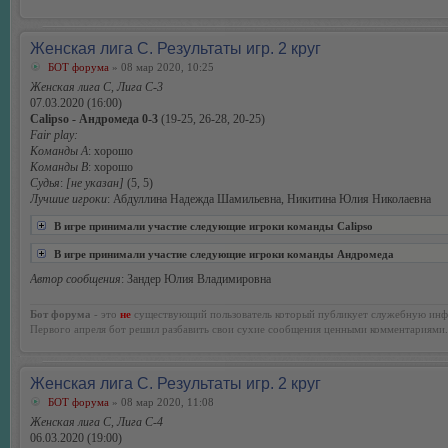
Женская лига С. Результаты игр. 2 круг
БОТ форума
» 08 мар 2020, 10:25
Женская лига С, Лига С-3
07.03.2020 (16:00)
Calipso - Андромеда 0-3
(19-25, 26-28, 20-25)
Fair play:
Команды А
: хорошо
Команды В
: хорошо
Судья
:
[не указан]
(5, 5)
Лучшие игроки
: Абдуллина Надежда Шамильевна, Никитина Юлия Николаевна
В игре принимали участие следующие игроки команды Calipso
В игре принимали участие следующие игроки команды Андромеда
Автор сообщения
: Зандер Юлия Владимировна
Бот форума
- это
не
существующий пользователь который публикует служебную инф
Первого апреля бот решил разбавить свои сухие сообщения ценными комментариями.
Женская лига С. Результаты игр. 2 круг
БОТ форума
» 08 мар 2020, 11:08
Женская лига С, Лига С-4
06.03.2020 (19:00)