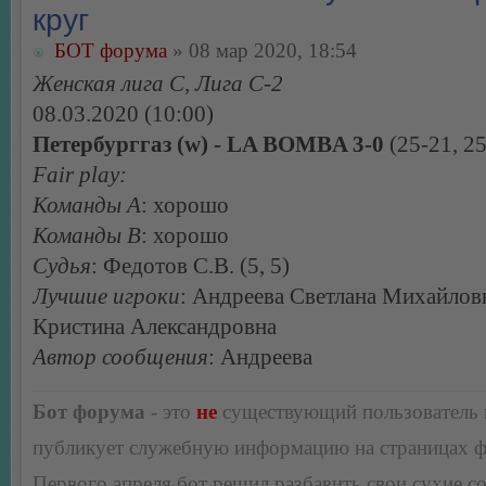
круг
БОТ форума
» 08 мар 2020, 18:54
Женская лига С, Лига С-2
08.03.2020 (10:00)
Петербурггаз (w) - LA BOMBA 3-0
(25-21, 25
Fair play:
Команды А
: хорошо
Команды В
: хорошо
Судья
: Федотов С.В. (5, 5)
Лучшие игроки
: Андреева Светлана Михайлов
Кристина Александровна
Автор сообщения
: Андреева
Бот форума
- это
не
существующий пользователь
публикует служебную информацию на страницах 
Первого апреля бот решил разбавить свои сухие 