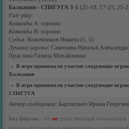
Балкания - СПбГУГА 3-1
(25-19, 17-25, 25-2
Fair play:
Команды А
: хорошо
Команды В
: хорошо
Судья
: Кожевников Никита (5, 5)
Лучшие игроки
: Самохина Наталья Александро
Праслова Галина Михайловна
В игре принимали участие следующие игро
Балкания
В игре принимали участие следующие игро
СПбГУГА
Автор сообщения
: Бартасевич Ирина Георгие
Бот форума
- это
не
существующий пользователь
публикует служебную информацию на страницах 