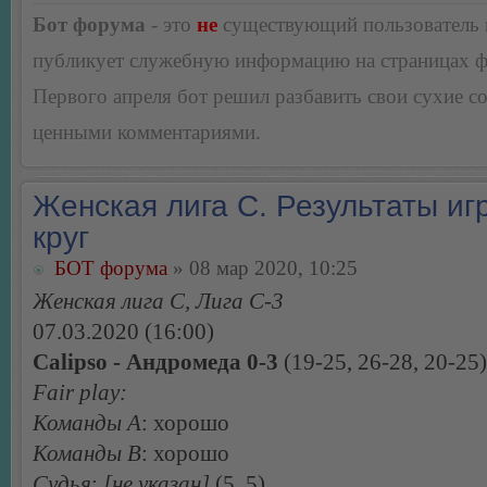
Бот форума
- это
не
существующий пользователь
публикует служебную информацию на страницах 
Первого апреля бот решил разбавить свои сухие 
ценными комментариями.
Женская лига С. Результаты игр
круг
БОТ форума
» 08 мар 2020, 10:25
Женская лига С, Лига С-3
07.03.2020 (16:00)
Calipso - Андромеда 0-3
(19-25, 26-28, 20-25)
Fair play:
Команды А
: хорошо
Команды В
: хорошо
Судья
:
[не указан]
(5, 5)