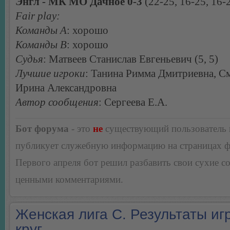
Энгл - МК МО Дачное 0-3
(22-25, 16-25, 16-
Fair play:
Команды А
: хорошо
Команды В
: хорошо
Судья
: Матвеев Станислав Евгеньевич (5, 5)
Лучшие игроки
: Танина Римма Дмитриевна, С
Ирина Александровна
Автор сообщения
: Сергеева Е.А.
Бот форума
- это
не
существующий пользователь
публикует служебную информацию на страницах 
Первого апреля бот решил разбавить свои сухие 
ценными комментариями.
Женская лига С. Результаты игр
круг