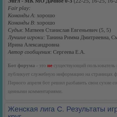
Энгл - МК МО Дачное 0-3
(22-25, 16-25, 16-
Fair play:
Команды А
: хорошо
Команды В
: хорошо
Судья
: Матвеев Станислав Евгеньевич (5, 5)
Лучшие игроки
: Танина Римма Дмитриевна, С
Ирина Александровна
Автор сообщения
: Сергеева Е.А.
Бот форума
- это
не
существующий пользователь
публикует служебную информацию на страницах 
Первого апреля бот решил разбавить свои сухие 
ценными комментариями.
Женская лига С. Результаты игр
круг