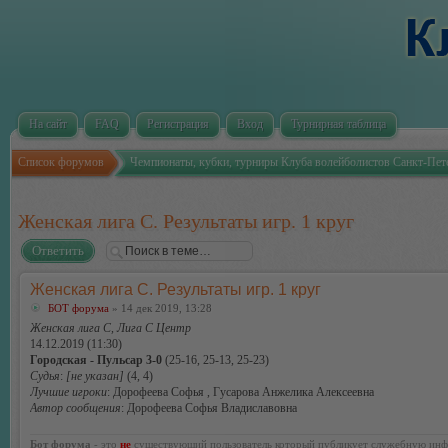
На сайт
FAQ
Регистрация
Вход
Турнирная таблица
Список форумов
Чемпионаты, кубки, турниры Клуба волейболистов Санкт-Пет
Женская лига С. Результаты игр. 1 круг
Ответить
Женская лига С. Результаты игр. 1 круг
БОТ форума
» 14 дек 2019, 13:28
Женская лига С, Лига С Центр
14.12.2019 (11:30)
Городская - Пульсар 3-0
(25-16, 25-13, 25-23)
Судья
:
[не указан]
(4, 4)
Лучшие игроки
: Дорофеева Софья , Гусарова Анжелика Алексеевна
Автор сообщения
: Дорофеева Софья Владиславовна
Бот форума
- это
не
существующий пользователь который публикует служебную инф