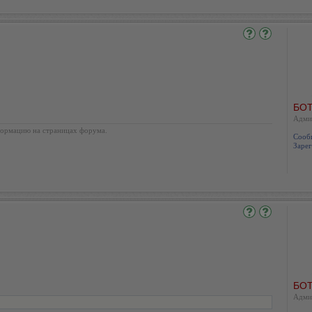
БОТ
Адми
ормацию на страницах форума.
Сооб
Зарег
БОТ
Адми