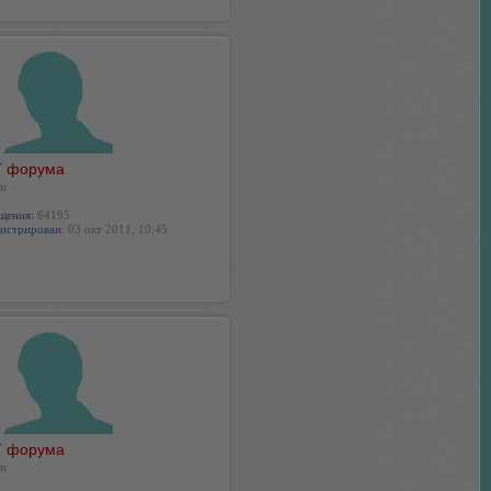
 форума
н
щения:
64195
истрирован:
03 окт 2011, 10:45
 форума
н