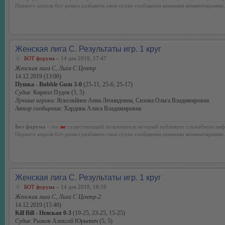
Первого апреля бот решил разбавить свои сухие сообщения ценными комментариями.
Женская лига С. Результаты игр. 1 круг
БОТ форума
» 14 дек 2019, 17:47
Женская лига С, Лига С Центр
14.12.2019 (13:00)
Пушка - Bubble Gum 3-0
(25-11, 25-6, 25-17)
Судья
: Кирилл Пудов (5, 5)
Лучшие игроки
: Яскеляйнен Анна Леонидовна, Сизова Ольга Владимировна
Автор сообщения
: Хардина Алиса Владимировна
Бот форума
- это
не
существующий пользователь который публикует служебную инф
Первого апреля бот решил разбавить свои сухие сообщения ценными комментариями.
Женская лига С. Результаты игр. 1 круг
БОТ форума
» 14 дек 2019, 18:19
Женская лига С, Лига С Центр-2
14.12.2019 (15:40)
Kill Bill - Невская 0-3
(19-25, 23-25, 15-25)
Судья
: Рыжов Алексей Юрьевич (5, 5)