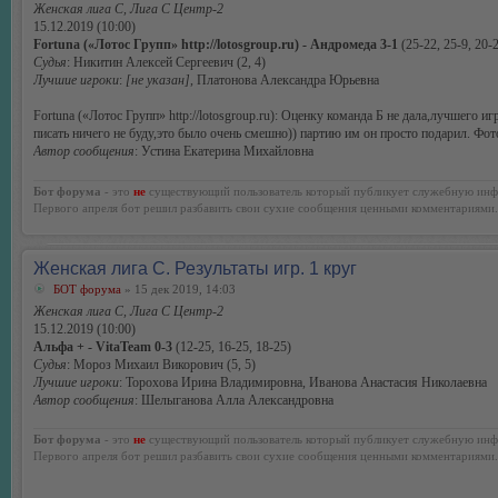
Женская лига С, Лига С Центр-2
15.12.2019 (10:00)
Fortuna («Лотос Групп» http://lotosgroup.ru) - Андромеда 3-1
(25-22, 25-9, 20-2
Судья
: Никитин Алексей Сергеевич (2, 4)
Лучшие игроки
:
[не указан]
, Платонова Александра Юрьевна
Fortuna («Лотос Групп» http://lotosgroup.ru): Оценку команда Б не дала,лучшего
писать ничего не буду,это было очень смешно)) партию им он просто подарил. Фо
Автор сообщения
: Устина Екатерина Михайловна
Бот форума
- это
не
существующий пользователь который публикует служебную инф
Первого апреля бот решил разбавить свои сухие сообщения ценными комментариями.
Женская лига С. Результаты игр. 1 круг
БОТ форума
» 15 дек 2019, 14:03
Женская лига С, Лига С Центр-2
15.12.2019 (10:00)
Альфа + - VitaTeam 0-3
(12-25, 16-25, 18-25)
Судья
: Мороз Михаил Викорович (5, 5)
Лучшие игроки
: Торохова Ирина Владимировна, Иванова Анастасия Николаевна
Автор сообщения
: Шелыганова Алла Александровна
Бот форума
- это
не
существующий пользователь который публикует служебную инф
Первого апреля бот решил разбавить свои сухие сообщения ценными комментариями.