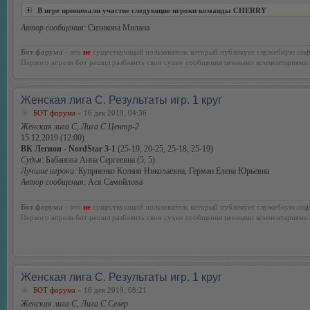
В игре принимали участие следующие игроки команды CHERRY
Автор сообщения
: Сизикова Милана
Бот форума
- это
не
существующий пользователь который публикует служебную инф
Первого апреля бот решил разбавить свои сухие сообщения ценными комментариями.
Женская лига С. Результаты игр. 1 круг
БОТ форума
» 16 дек 2019, 04:36
Женская лига С, Лига С Центр-2
15.12.2019 (12:00)
ВК Легион - NordStar 3-1
(25-19, 20-25, 25-18, 25-19)
Судья
: Бабанова Анна Сергеевна (5, 5)
Лучшие игроки
: Куприенко Ксения Николаевна, Герман Елена Юрьевна
Автор сообщения
: Ася Самойлова
Бот форума
- это
не
существующий пользователь который публикует служебную инф
Первого апреля бот решил разбавить свои сухие сообщения ценными комментариями.
Женская лига С. Результаты игр. 1 круг
БОТ форума
» 16 дек 2019, 08:21
Женская лига С, Лига С Север