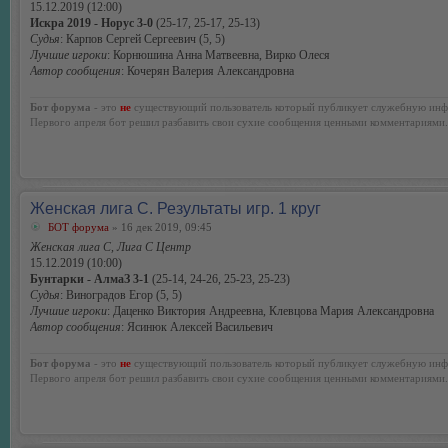
15.12.2019 (12:00)
Искра 2019 - Норус 3-0
(25-17, 25-17, 25-13)
Судья
: Карпов Сергей Сергеевич (5, 5)
Лучшие игроки
: Корнюшина Анна Матвеевна, Вирко Олеся
Автор сообщения
: Кочерян Валерия Александровна
Бот форума
- это
не
существующий пользователь который публикует служебную инф
Первого апреля бот решил разбавить свои сухие сообщения ценными комментариями.
Женская лига С. Результаты игр. 1 круг
БОТ форума
» 16 дек 2019, 09:45
Женская лига С, Лига С Центр
15.12.2019 (10:00)
Бунтарки - АлмаЗ 3-1
(25-14, 24-26, 25-23, 25-23)
Судья
: Виноградов Егор (5, 5)
Лучшие игроки
: Даценко Виктория Андреевна, Клевцова Мария Александровна
Автор сообщения
: Ясинюк Алексей Васильевич
Бот форума
- это
не
существующий пользователь который публикует служебную инф
Первого апреля бот решил разбавить свои сухие сообщения ценными комментариями.