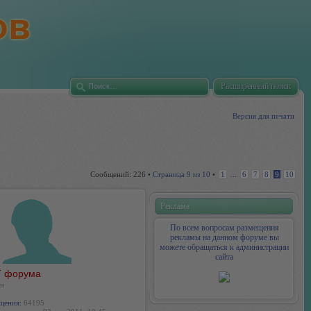
Расширенный поиск
Версия для печати
Сообщений: 226 •
Страница
9
из
10
•
1
...
6
7
8
9
10
Реклама
По всем вопросам размещения
рекламы на данном форуме вы
можете обращаться к администрации
сайта
 форума
н
щения:
64195