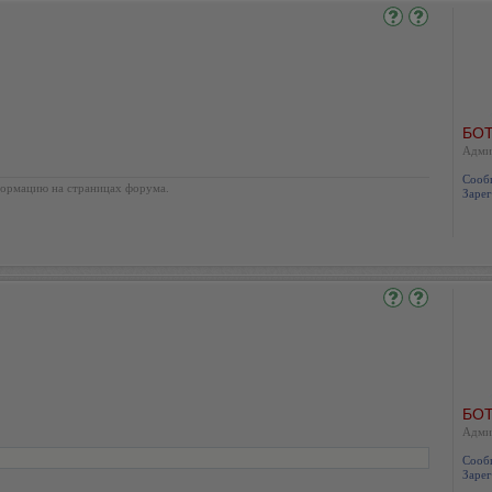
БОТ
Адми
Сооб
ормацию на страницах форума.
Зарег
БОТ
Адми
Сооб
Зарег