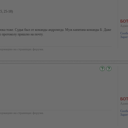
5, 25-18)
БОТ
Адми
 игрока тоже. Судья был от команды андромеда. Муж капитана команды Б. Даже
Сооб
то протоколу пришлю на почту.
Зарег
ормацию на страницах форума.
БОТ
Адми
Сооб
ормацию на страницах форума.
Зарег