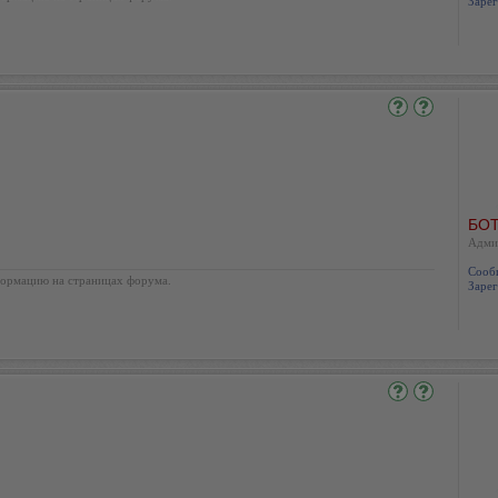
Зарег
БОТ
Адми
Сооб
ормацию на страницах форума.
Зарег