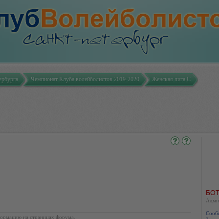
ербурга
Чемпионат Клуба волейболистов 2019-2020
Женская лига С
БОТ
Адми
Сооб
ормацию на страницах форума.