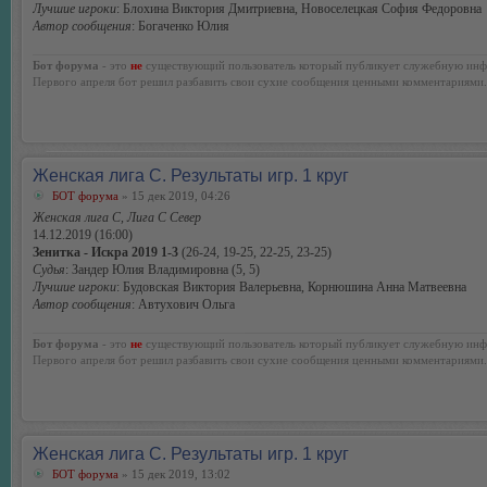
Лучшие игроки
: Блохина Виктория Дмитриевна, Новоселецкая София Федоровна
Автор сообщения
: Богаченко Юлия
Бот форума
- это
не
существующий пользователь который публикует служебную инф
Первого апреля бот решил разбавить свои сухие сообщения ценными комментариями.
Женская лига С. Результаты игр. 1 круг
БОТ форума
» 15 дек 2019, 04:26
Женская лига С, Лига С Север
14.12.2019 (16:00)
Зенитка - Искра 2019 1-3
(26-24, 19-25, 22-25, 23-25)
Судья
: Зандер Юлия Владимировна (5, 5)
Лучшие игроки
: Будовская Виктория Валерьевна, Корнюшина Анна Матвеевна
Автор сообщения
: Автухович Ольга
Бот форума
- это
не
существующий пользователь который публикует служебную инф
Первого апреля бот решил разбавить свои сухие сообщения ценными комментариями.
Женская лига С. Результаты игр. 1 круг
БОТ форума
» 15 дек 2019, 13:02