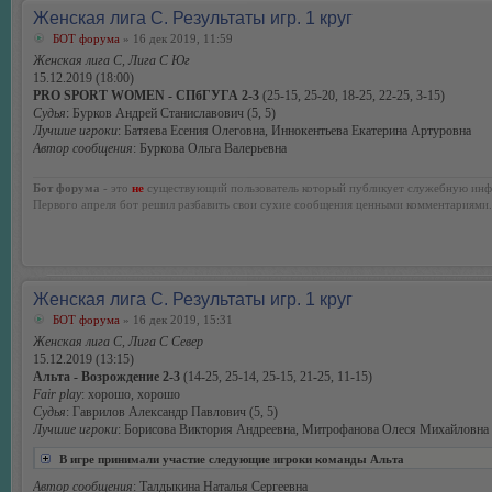
Женская лига С. Результаты игр. 1 круг
БОТ форума
» 16 дек 2019, 11:59
Женская лига С, Лига С Юг
15.12.2019 (18:00)
PRO SPORT WOMEN - СПбГУГА 2-3
(25-15, 25-20, 18-25, 22-25, 3-15)
Судья
: Бурков Андрей Станиславович (5, 5)
Лучшие игроки
: Батяева Есения Олеговна, Иннокентьева Екатерина Артуровна
Автор сообщения
: Буркова Ольга Валерьевна
Бот форума
- это
не
существующий пользователь который публикует служебную инф
Первого апреля бот решил разбавить свои сухие сообщения ценными комментариями.
Женская лига С. Результаты игр. 1 круг
БОТ форума
» 16 дек 2019, 15:31
Женская лига С, Лига С Север
15.12.2019 (13:15)
Альта - Возрождение 2-3
(14-25, 25-14, 25-15, 21-25, 11-15)
Fair play
: хорошо, хорошо
Судья
: Гаврилов Александр Павлович (5, 5)
Лучшие игроки
: Борисова Виктория Андреевна, Митрофанова Олеся Михайловна
В игре принимали участие следующие игроки команды Альта
Автор сообщения
: Талдыкина Наталья Сергеевна