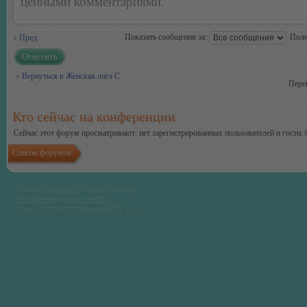
ценными комментариями.
Показать сообщения за:
Поле
Пред.
Ответить
Вернуться в Женская лига С
Пере
Кто сейчас на конференции
Сейчас этот форум просматривают: нет зарегистрированных пользователей и гости: 
Список форумов
Powered by
phpBB
© phpBB Group.
Русская поддержка phpBB
Time : 0.710s | 20 Queries | GZIP : On