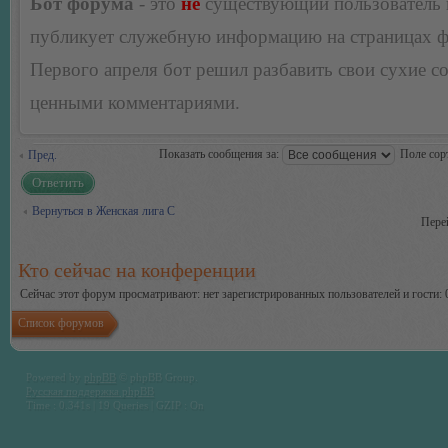
Бот форума
- это
не
существующий пользователь
публикует служебную информацию на страницах 
Первого апреля бот решил разбавить свои сухие 
ценными комментариями.
Показать сообщения за:
Поле сор
Пред.
Ответить
Вернуться в Женская лига С
Пере
Кто сейчас на конференции
Сейчас этот форум просматривают: нет зарегистрированных пользователей и гости: 
Список форумов
Powered by
phpBB
© phpBB Group.
Русская поддержка phpBB
Time : 0.341s | 19 Queries | GZIP : On