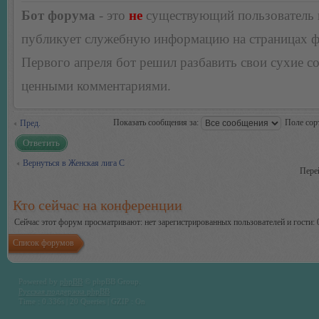
Бот форума
- это
не
существующий пользователь
публикует служебную информацию на страницах 
Первого апреля бот решил разбавить свои сухие 
ценными комментариями.
Показать сообщения за:
Поле сор
Пред.
Ответить
Вернуться в Женская лига С
Пере
Кто сейчас на конференции
Сейчас этот форум просматривают: нет зарегистрированных пользователей и гости: 
Список форумов
Powered by
phpBB
© phpBB Group.
Русская поддержка phpBB
Time : 0.336s | 20 Queries | GZIP : On