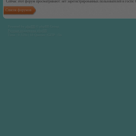
Сейчас этот форум просматривают: нет зарегистрированных пользователей и гости: 
Список форумов
Powered by
phpBB
© phpBB Group.
Русская поддержка phpBB
Time : 0.320s | 18 Queries | GZIP : On