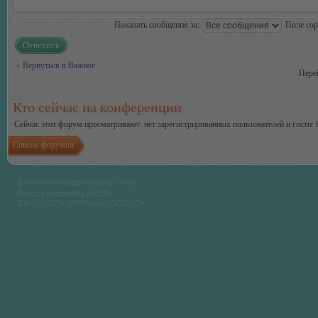
Показать сообщения за:
Поле со
Ответить
Вернуться в Важное
Пере
Кто сейчас на конференции
Сейчас этот форум просматривают: нет зарегистрированных пользователей и гости: 
Список форумов
Powered by
phpBB
© phpBB Group.
Русская поддержка phpBB
Time : 0.253s | 20 Queries | GZIP : On