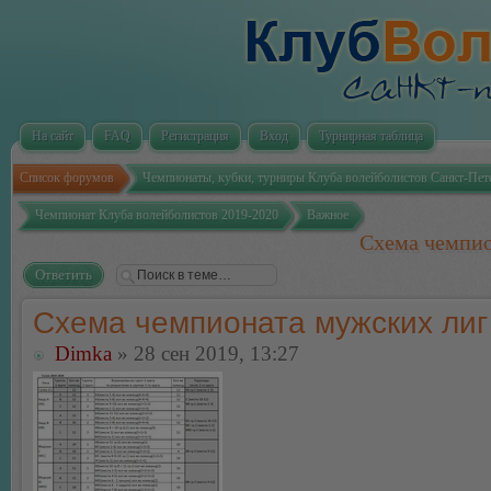
На сайт
FAQ
Регистрация
Вход
Турнирная таблица
Список форумов
Чемпионаты, кубки, турниры Клуба волейболистов Санкт-Пет
Чемпионат Клуба волейболистов 2019-2020
Важное
Схема чемпио
Ответить
Схема чемпионата мужских лиг
Dimka
» 28 сен 2019, 13:27