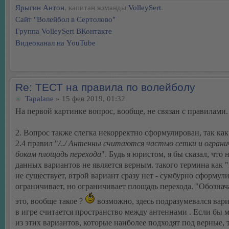
Ярыгин Антон
, капитан команды
VolleySert
.
Сайт "Волейбол в Сертолово"
Группа VolleySert ВКонтакте
Видеоканал на YouTube
Re: ТЕСТ на правила по волейболу
Tapalane
» 15 фев 2019, 01:32
На первой картинке вопрос, вообще, не связан с правилами.
2. Вопрос также слегка некорректно сформулирован, так как
2.4 правил "
/../ Антенны считаются частью сетки и огран
бокам площадь перехода
". Будь я юристом, я бы сказал, что 
данных вариантов не является верным. такого термина как 
не существует, втрой вариант сразу нет - сумбурно сформул
ограничивает, но ограничивает площадь перехода. "Обознач
это, вообще такое ?
возможно, здесь подразумевался вари
в игре считается пространство между антеннами . Если бы 
из этих вариантов, которые наиболее подходят под верные, 