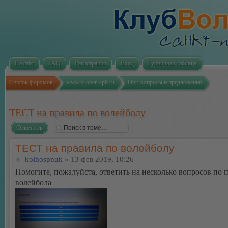
На сайт
FAQ
Регистрация
Вход
Турнирная таблица
Список форумов
www.v-open.spb.ru
Орг. вопросы и предложения
ТЕСТ на правила по волейболу
Ответить
ТЕСТ на правила по волейболу
kolhospnuk
» 13 фев 2019, 10:26
Помогите, пожалуйста, ответить на несколько вопросов по 
волейбола