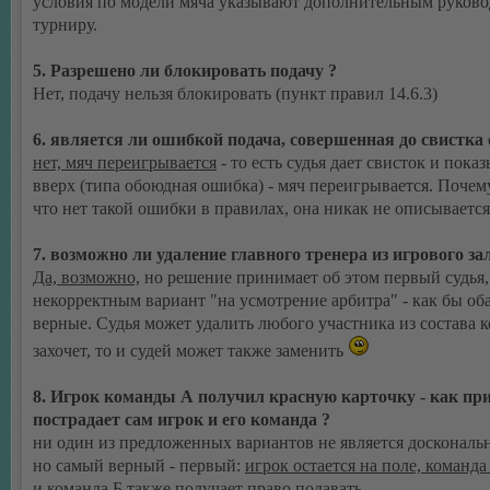
условия по модели мяча указывают дополнительным руково
турниру.
5. Разрешено ли блокировать подачу ?
Нет, подачу нельзя блокировать (пункт правил 14.6.3)
6. является ли ошибкой подача, совершенная до свистка 
нет, мяч переигрывается
- то есть судья дает свисток и пока
вверх (типа обоюдная ошибка) - мяч переигрывается. Почему
что нет такой ошибки в правилах, она никак не описывается
7. возможно ли удаление главного тренера из игрового за
Да, возможно,
но решение принимает об этом первый судья,
некорректным вариант "на усмотрение арбитра" - как бы об
верные. Судья может удалить любого участника из состава к
захочет, то и судей может также заменить
8. Игрок команды А получил красную карточку - как пр
пострадает сам игрок и его команда ?
ни один из предложенных вариантов не является доскональ
но самый верный - первый:
игрок остается на поле, команда
и команда Б также получает право подавать.