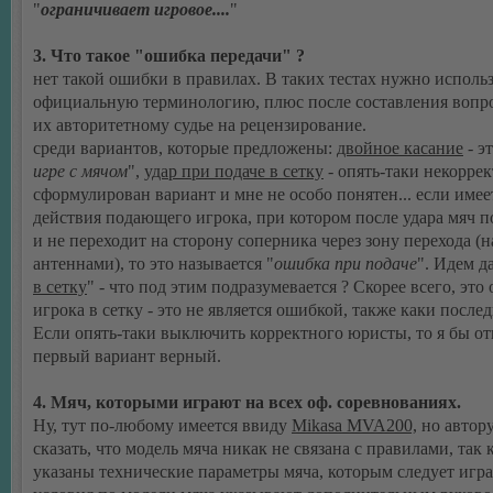
"
ограничивает игровое....
"
3. Что такое "ошибка передачи" ?
нет такой ошибки в правилах. В таких тестах нужно исполь
официальную терминологию, плюс после составления вопро
их авторитетному судье на рецензирование.
среди вариантов, которые предложены:
двойное касание
- эт
игре с мячом
",
удар при подаче в сетку
- опять-таки некорре
сформулирован вариант и мне не особо понятен... если имее
действия подающего игрока, при котором после удара мяч п
и не переходит на сторону соперника через зону перехода (н
антеннами), то это называется "
ошибка при подаче
". Идем д
в сетку
" - что под этим подразумевается ? Скорее всего, это 
игрока в сетку - это не является ошибкой, также каки после
Если опять-таки выключить корректного юристы, то я бы от
первый вариант верный.
4. Мяч, которыми играют на всех оф. соревнованиях.
Ну, тут по-любому имеется ввиду
Mikasa MVA200,
но автору
сказать, что модель мяча никак не связана с правилами, так 
указаны технические параметры мяча, которым следует игр