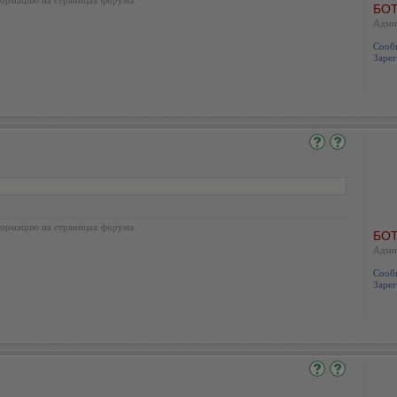
БОТ
Адми
Сооб
Зарег
ормацию на страницах форума.
БОТ
Адми
Сооб
Зарег