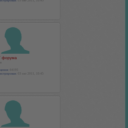
истрирован:
03 окт 2011, 10:45
 форума
н
щения:
64195
истрирован:
03 окт 2011, 10:45