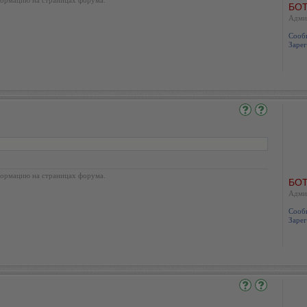
БОТ
Адми
Сооб
Зарег
ормацию на страницах форума.
БОТ
Адми
Сооб
Зарег