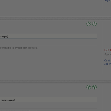
Зарег
мотра)
ормацию на страницах форума.
БОТ
Адми
Сооб
Зарег
я просмотра)
ормацию на страницах форума.