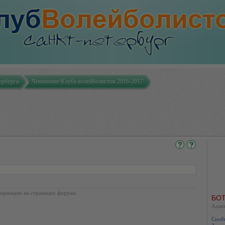
ербурга
Чемпионат Клуба волейболистов 2016-2017
ормацию на страницах форума.
БОТ
Адми
Сооб