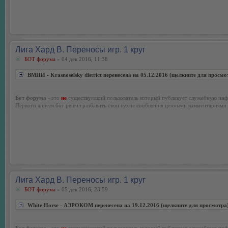
Лига Хард В. Переносы игр. 1 круг
БОТ форума
» 04 дек 2016, 11:38
ВМПИ - Krasnoselsky district перенесена на 05.12.2016 (щелкните для просмо
Бот форума
- это
не
существующий пользователь который публикует служебную инф
Первого апреля бот решил разбавить свои сухие сообщения ценными комментариями.
Лига Хард В. Переносы игр. 1 круг
БОТ форума
» 05 дек 2016, 23:59
White Horse - АЭРОКОМ перенесена на 19.12.2016 (щелкните для просмотра
Бот форума
- это
не
существующий пользователь который публикует служебную инф