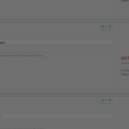
Зарег
тра)
ормацию на страницах форума.
БОТ
Адми
Сооб
Зарег
)
ормацию на страницах форума.