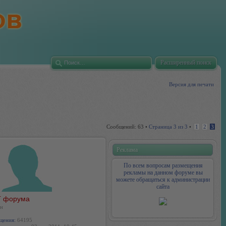
Расширенный поиск
Версия для печати
Сообщений: 63 •
Страница
3
из
3
•
1
2
3
Реклама
По всем вопросам размещения
рекламы на данном форуме вы
можете обращаться к администрации
сайта
 форума
н
щения:
64195