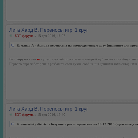
Лига Хард В. Переносы игр. 1 круг
БОТ форума
» 15 дек 2016, 16:02
Команда А - Армада перенесена на неопределенную дату (щелкните для прос
Бот форума
- это
не
существующий пользователь который публикует служебную инф
Первого апреля бот решил разбавить свои сухие сообщения ценными комментариями.
Лига Хард В. Переносы игр. 1 круг
БОТ форума
» 15 дек 2016, 19:40
Krasnoselsky district - Безумные раки перенесена на 18.12.2016 (щелкните дл
Бот форума
- это
не
существующий пользователь который публикует служебную инф