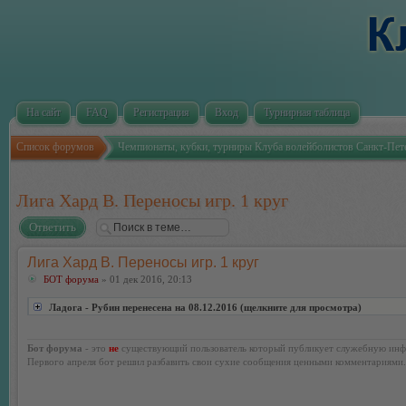
На сайт
FAQ
Регистрация
Вход
Турнирная таблица
Список форумов
Чемпионаты, кубки, турниры Клуба волейболистов Санкт-Пет
Лига Хард В. Переносы игр. 1 круг
Ответить
Лига Хард В. Переносы игр. 1 круг
БОТ форума
» 01 дек 2016, 20:13
Ладога - Рубин перенесена на 08.12.2016 (щелкните для просмотра)
Бот форума
- это
не
существующий пользователь который публикует служебную инф
Первого апреля бот решил разбавить свои сухие сообщения ценными комментариями.