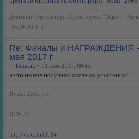
open.spb.ru/forum/viewtopic.php?f=80&t=2963
Дмитрий Смуров (орг. Клуба, игрок "Март", "Лямб
"ЮЛМАРТ")
Re: Финалы и НАГРАЖДЕНИЯ -
мая 2017 г
Dimasik
» 01 июн 2017, 00:45
а что нынче получали команды участницы??
Ильин Дмитрий
BONUS
http://vk.com/ido84