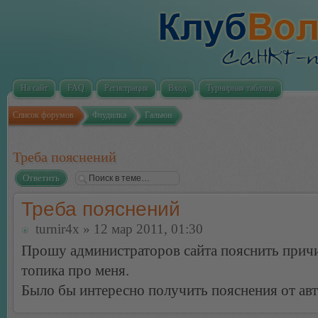
На сайт
FAQ
Регистрация
Вход
Турнирная таблица
Список форумов
Флудилка
Гальюн
Треба пояснений
Ответить
Треба пояснений
turnir4x
» 12 мар 2011, 01:30
Прошу администраторов сайта пояснить прич
топика про меня.
Было бы интересно получить пояснения от авт