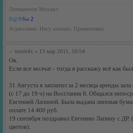
Латманизов Михаил
B
@
®
$
ы
2
Агрессивен. Несу ахинею. Примитивен.
turnir4x
» 13 мар 2011, 10:54
Ок.
Если все молчат - тогда я расскажу всё как был
31 Августа я заплатил за 2 месяца аренды зала
(с 17 до 19 ч) на Восстания 8. Общался непос
Евгенией Лапиной. Была выдана липовая бума
оплате 14 400 руб.
19 сентября поздравил Евгению Лапину с ДР. 
цветов).