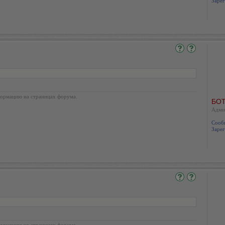
Зарег
ормацию на страницах форума.
БОТ
Адми
Сооб
Зарег
ормацию на страницах форума.