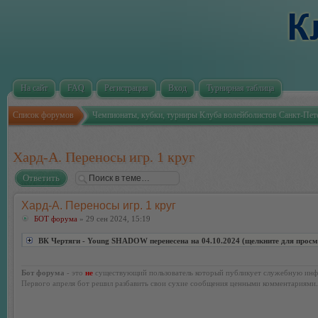
На сайт
FAQ
Регистрация
Вход
Турнирная таблица
Список форумов
Чемпионаты, кубки, турниры Клуба волейболистов Санкт-Пет
Хард-А. Переносы игр. 1 круг
Ответить
Хард-А. Переносы игр. 1 круг
БОТ форума
» 29 сен 2024, 15:19
ВК Чертяги - Young SHADOW перенесена на 04.10.2024 (щелкните для просм
Бот форума
- это
не
существующий пользователь который публикует служебную инф
Первого апреля бот решил разбавить свои сухие сообщения ценными комментариями.