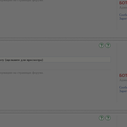
БОТ
Адми
Сооб
Зарег
ату (щелкните для просмотра)
ормацию на страницах форума.
БОТ
Адми
Сооб
Зарег