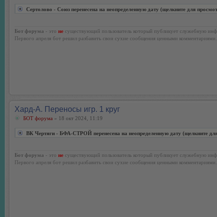
Сертолово - Союз перенесена на неопределенную дату (щелкните для просмо
Бот форума
- это
не
существующий пользователь который публикует служебную инф
Первого апреля бот решил разбавить свои сухие сообщения ценными комментариями.
Хард-А. Переносы игр. 1 круг
БОТ форума
» 18 окт 2024, 11:19
ВК Чертяги - БФА-СТРОЙ перенесена на неопределенную дату (щелкните дл
Бот форума
- это
не
существующий пользователь который публикует служебную инф
Первого апреля бот решил разбавить свои сухие сообщения ценными комментариями.