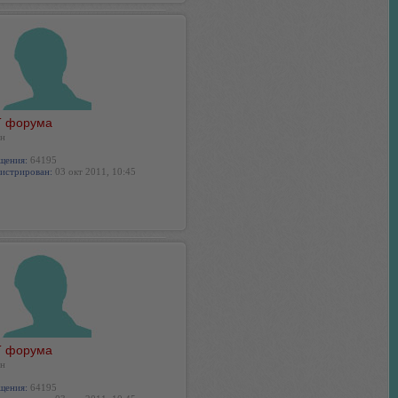
 форума
н
щения:
64195
истрирован:
03 окт 2011, 10:45
 форума
н
щения:
64195