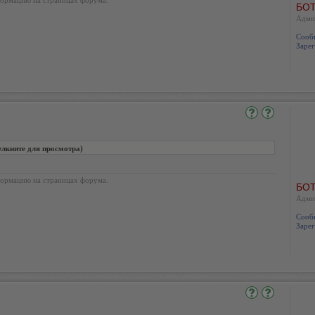
БОТ
Адми
Сооб
Зарег
елкните для просмотра)
ормацию на страницах форума.
БОТ
Адми
Сооб
Зарег