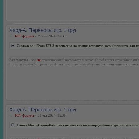
Хард-А. Переносы игр. 1 круг
БОТ форума
» 29 сен 2024, 21:33
Сертолово - Team ETU8 перенесена на неопределенную дату (щелкните для п
Бот форума
- это
не
существующий пользователь который публикует служебную инф
Первого апреля бот решил разбавить свои сухие сообщения ценными комментариями.
Хард-А. Переносы игр. 1 круг
БОТ форума
» 01 окт 2024, 19:38
Союз - МаксиСтрой-Комплект перенесена на неопределенную дату (щелкните
Бот форума
- это
не
существующий пользователь который публикует служебную инф