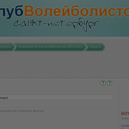
ербурга
Чемпионат Клуба волейболистов 2024-2025
Хард-А
отра)
ормацию на страницах форума.
БОТ
Адми
Сооб