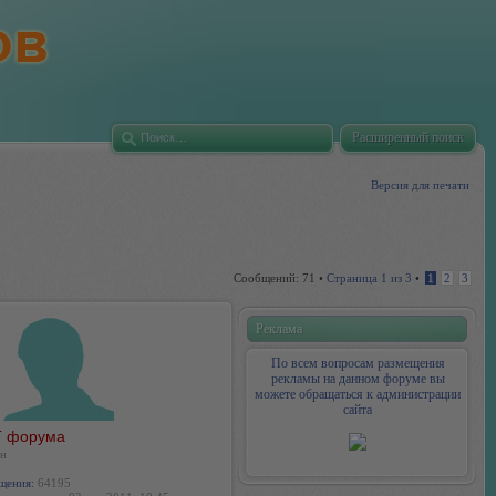
Расширенный поиск
Версия для печати
Сообщений: 71 •
Страница
1
из
3
•
1
2
3
Реклама
По всем вопросам размещения
рекламы на данном форуме вы
можете обращаться к администрации
сайта
 форума
н
щения:
64195